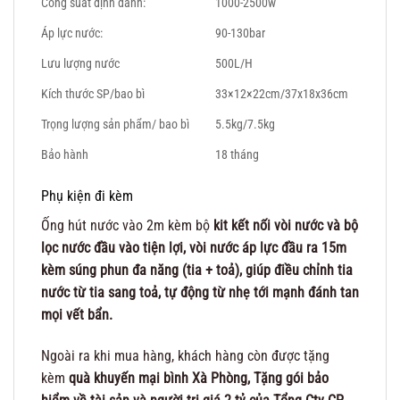
Công suất định danh:
1000-2500w
Áp lực nước:
90-130bar
Lưu lượng nước
500L/H
Kích thước SP/bao bì
33×12×22cm/37x18x36cm
Trọng lượng sản phẩm/ bao bì
5.5kg/7.5kg
Bảo hành
18 tháng
Phụ kiện đi kèm
Ống hút nước vào 2m kèm bộ
kit kết nối vòi nước và bộ
lọc nước đầu vào tiện lợi, vòi nước áp lực đầu ra 15m
kèm súng phun đa năng (tia + toả), giúp điều chỉnh tia
nước từ tia sang toả, tự động từ nhẹ tới mạnh đánh tan
mọi vết bẩn.
Ngoài ra khi mua hàng, khách hàng còn được tặng
kèm
quà khuyến mại bình Xà Phòng,
Tặng gói bảo