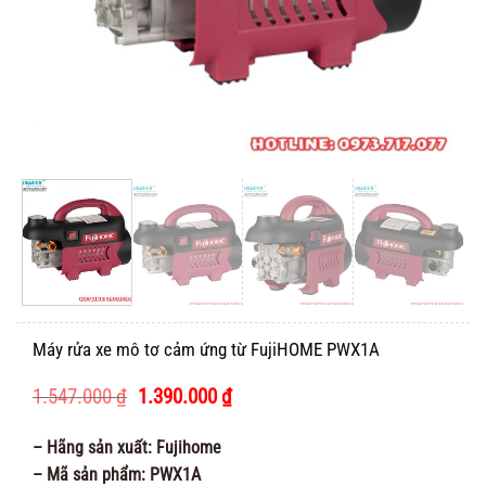
Máy rửa xe mô tơ cảm ứng từ FujiHOME PWX1A
Giá
Giá
1.547.000
₫
1.390.000
₫
gốc
hiện
là:
tại
– Hãng sản xuất:
Fujihome
1.547.000 ₫.
là:
– Mã sản phẩm: PWX1A
1.390.000 ₫.