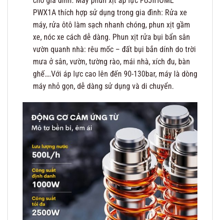
cho gia đình. Máy phun xịt áp lực FUJIHOME
PWX1A thích hợp sử dụng trong gia đình: Rửa xe
máy, rửa ôtô làm sạch nhanh chóng, phun xịt gầm
xe, nóc xe cách dễ dàng. Phun xịt rửa bụi bẩn sân
vườn quanh nhà: rêu mốc – đất bụi bắn dính do trời
mưa ở sân, vườn, tường rào, mái nhà, xích đu, bàn
ghế….Với áp lực cao lên đến 90-130bar, máy là dòng
máy nhỏ gọn, dễ dàng sử dụng và di chuyển.