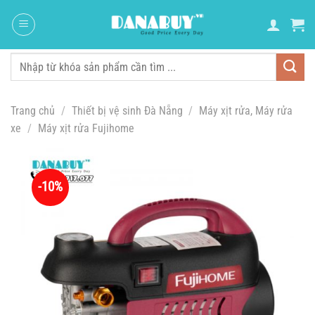
Chuyển
đến
nội
dung
Tìm
kiếm:
Trang chủ
/
Thiết bị vệ sinh Đà Nẵng
/
Máy xịt rửa, Máy rửa
xe
/
Máy xịt rửa Fujihome
-10%