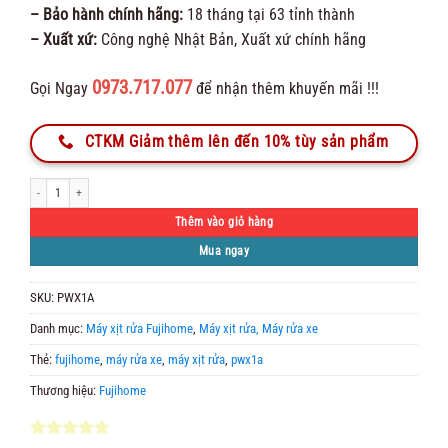
– Bảo hành chính hãng:
18 tháng tại 63 tỉnh thành
– Xuất xứ:
Công nghệ Nhật Bản, Xuất xứ chính hãng
0973.717.077
Gọi Ngay
để nhận thêm khuyến mãi !!!
CTKM Giảm thêm lên đến 10% tùy sản phẩm
Máy rửa xe mô tơ cảm ứng từ FujiHOME PWX1A số lượng
Thêm vào giỏ hàng
Mua ngay
SKU:
PWX1A
Danh mục:
Máy xịt rửa Fujihome
,
Máy xịt rửa, Máy rửa xe
Thẻ:
fujihome
,
máy rửa xe
,
máy xịt rửa
,
pwx1a
Thương hiệu:
Fujihome