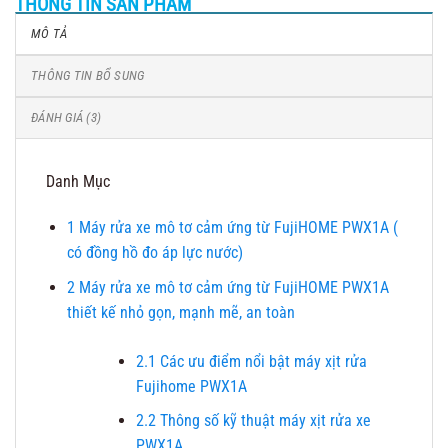
THÔNG TIN SẢN PHẨM
MÔ TẢ
THÔNG TIN BỔ SUNG
ĐÁNH GIÁ (3)
Danh Mục
1
Máy rửa xe mô tơ cảm ứng từ FujiHOME PWX1A (
có đồng hồ đo áp lực nước)
2
Máy rửa xe mô tơ cảm ứng từ FujiHOME PWX1A
thiết kế nhỏ gọn, mạnh mẽ, an toàn
2.1
Các ưu điểm nổi bật máy xịt rửa
Fujihome PWX1A
2.2
Thông số kỹ thuật máy xịt rửa xe
PWX1A