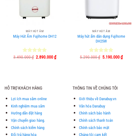
MÁY HÚT ẨM
MÁY HÚT ẨM
Máy Hút Ẩm Fujihome DH12
Máy hút ẩm dân dụng Fujihome
DH25W
Giá
Giá
Giá
Giá
3.490.000
Được xếp
₫
2.890.000
₫
5.290.000
Được xếp
₫
5.190.000
₫
gốc
hiện
gốc
hiện
hạng
5.00
hạng
5.00
là:
tại
là:
tại
5 sao
5 sao
3.490.000 ₫.
là:
5.290.000 ₫.
là:
2.890.000 ₫.
5.190.0
HỖ TRỢ KHÁCH HÀNG
THÔNG TIN VỀ CHÚNG TÔI
Lợi ích mua sắm online
Giới thiệu về Danabuy.vn
Kinh nghiệm mua sắm
Văn hóa Danabuy
Hướng dẫn đặt hàng
Chính sách bảo hành
Vận chuyển giao hàng.
Chính sách thanh toán
Chính sách kiểm hàng
Chính sách bảo mật
Đổi trả hàng hóa
Chúng tôi cam kết