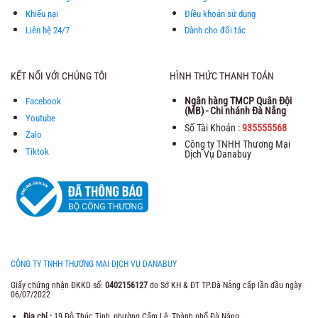
Khiếu nại
Điều khoản sử dụng
Liên hệ 24/7
Dành cho đối tác
KẾT NỐI VỚI CHÚNG TÔI
HÌNH THỨC THANH TOÁN
Ngân hàng TMCP Quân Đội
Facebook
(MB) - Chi nhánh Đà Nẵng
Youtube
Số Tài Khoản :
935555568
Zalo
Công ty TNHH Thương Mại
Tiktok
Dịch Vụ Danabuy
CÔNG TY TNHH THƯƠNG MẠI DỊCH VỤ DANABUY
Giấy chứng nhận ĐKKD số:
0402156127
do Sở KH & ĐT TP.Đà Nẵng cấp lần đầu ngày
06/07/2022
Địa chỉ :
19 Đỗ Thúc Tịnh, phường Cẩm Lệ, Thành phố Đà Nẵng