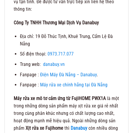
vụ tận tình. Để được tư vấn trực tiếp xin liên hệ theo
thông tin:
Công Ty TNHH Thương Mại Dịch Vụ Danabuy
Địa chỉ: 19 Đỗ Thúc Tịnh, Khuê Trung, Cẩm Lệ Đà
Nẵng
Số điện thoại:
0973.717.077
Trang web:
danabuy.vn
Fanpage :
Điện Máy Đà Nẵng – Danabuy
.
Fanpage :
Máy rửa xe chính hãng tại Đà Nẵng
Máy rửa xe mô tơ cảm ứng từ FujiHOME PWX1A
là một
trong những dòng sản phẩm máy xịt rửa xe giá rẻ nhất
trong cùng phân khúc nhưng có chất lượng cao nhất,
hoạt động mạnh mẽ hiệu quả. Ngoài những dòng sản
phẩm
Xịt rửa xe Fujihome
thì
Danabuy
còn nhiều dòng