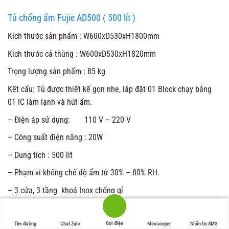
Tủ chống ẩm Fujie AD500 ( 500 lít )
Kích thước sản phẩm : W600xD530xH1800mm
Kích thước cả thùng : W600xD530xH1820mm
Trọng lượng sản phẩm : 85 kg
Kết cấu: Tủ được thiết kế gọn nhẹ, lắp đặt 01 Block chạy bằng
01 IC làm lạnh và hút ẩm.
– Điện áp sử dụng: 110 V – 220 V
– Công suất điện năng : 20W
– Dung tích : 500 lít
– Phạm vi khống chế độ ẩm từ 30% – 80% RH.
– 3 cửa, 3 tầng khoá Inox chống gỉ
– 02 khay Có thể tháo dời/ mỗi tầng
Gọi điện
Tìm đường
Chat Zalo
Messenger
Nhắn tin SMS
Chất liệu: Tủ được làm bằng tôn dày 1.5mm dập khuôn, được