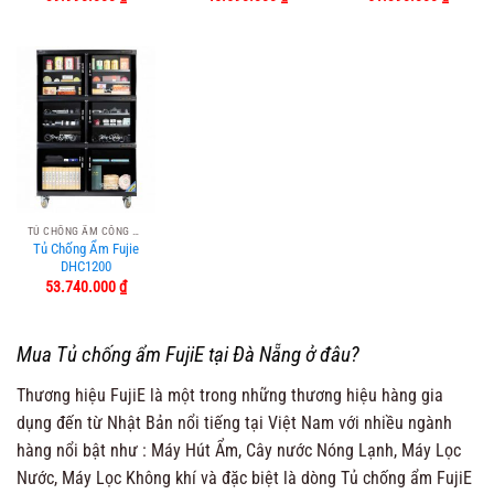
gốc
hiện
gốc
hiện
gốc
hiện
là:
tại
là:
tại
là:
tại
41.520.000 ₫.
là:
46.040.000 ₫.
là:
51.620.000 ₫.
là:
39.990.000 ₫.
45.590.000 ₫.
51.390.
TỦ CHỐNG ẨM CÔNG NGHIỆP
Tủ Chống Ẩm Fujie
DHC1200
53.740.000
₫
Mua Tủ chống ẩm FujiE tại Đà Nẵng ở đâu?
Thương hiệu FujiE là một trong những thương hiệu hàng gia
dụng đến từ Nhật Bản nổi tiếng tại Việt Nam với nhiều ngành
hàng nổi bật như : Máy Hút Ẩm, Cây nước Nóng Lạnh, Máy Lọc
Nước, Máy Lọc Không khí và đặc biệt là dòng Tủ chống ẩm FujiE