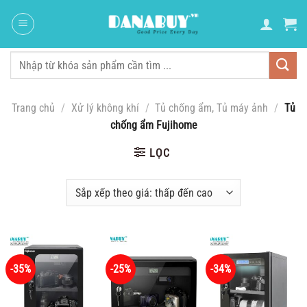
Chuyển
đến
nội
dung
Tìm
kiếm:
Trang chủ
/
Xử lý không khí
/
Tủ chống ẩm, Tủ máy ảnh
/
Tủ
chống ẩm Fujihome
LỌC
-35%
-25%
-34%