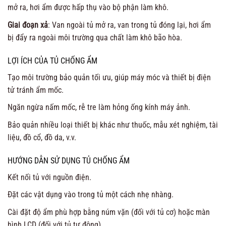
mở ra, hơi ẩm được hấp thụ vào bộ phận làm khô.
Giai đoạn xả
: Van ngoài tủ mở ra, van trong tủ đóng lại, hơi ẩm
bị đẩy ra ngoài môi trường qua chất làm khô bão hòa.
LỢI ÍCH CỦA TỦ CHỐNG ẨM
Tạo môi trường bảo quản tối ưu, giúp máy móc và thiết bị điện
tử tránh ẩm mốc.
Ngăn ngừa nấm mốc, rễ tre làm hỏng ống kính máy ảnh.
Bảo quản nhiều loại thiết bị khác như thuốc, mẫu xét nghiệm, tài
liệu, đồ cổ, đồ da, v.v.
HƯỚNG DẪN SỬ DỤNG TỦ CHỐNG ẨM
Kết nối tủ với nguồn điện.
Đặt các vật dụng vào trong tủ một cách nhẹ nhàng.
Cài đặt độ ẩm phù hợp bằng núm vặn (đối với tủ cơ) hoặc màn
hình LCD (đối với tủ tự động).