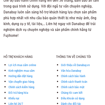
chế độ bảo hành chính hãng lên đến 36 tháng, đảm bảo an tâm
trong quá trình sử dụng. Với đội ngũ tư vấn chuyên nghiệp,
Danabuy luôn sẵn sàng hỗ trợ khách hàng lựa chọn sản phẩm
phù hợp nhất với nhu cầu bảo quản thiết bị như máy ảnh, ống
kính, dụng cụ y tế, tài liệu,… Liên hệ ngay với Danabuy để trải
nghiệm dịch vụ chuyên nghiệp và sản phẩm chính hãng từ
Fujihome!
HỖ TRỢ KHÁCH HÀNG
THÔNG TIN VỀ CHÚNG TÔI
Lợi ích mua sắm online
Giới thiệu về Danabuy.vn
Kinh nghiệm mua sắm
Văn hóa Danabuy
Hướng dẫn đặt hàng
Chính sách bảo hành
Vận chuyển giao hàng.
Chính sách thanh toán
Chính sách kiểm hàng
Chính sách bảo mật
Đổi trả hàng hóa
Chúng tôi cam kết
Khiếu nại
Điều khoản sử dụng
Liên hệ 24/7
Dành cho đối tác