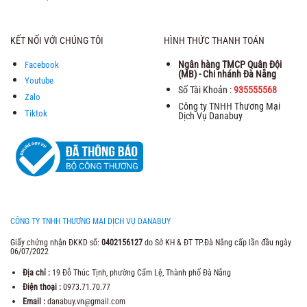
KẾT NỐI VỚI CHÚNG TÔI
HÌNH THỨC THANH TOÁN
Ngân hàng TMCP Quân Đội
Facebook
(MB) - Chi nhánh Đà Nẵng
Youtube
Số Tài Khoản :
935555568
Zalo
Công ty TNHH Thương Mại
Tiktok
Dịch Vụ Danabuy
CÔNG TY TNHH THƯƠNG MẠI DỊCH VỤ DANABUY
Giấy chứng nhận ĐKKD số:
0402156127
do Sở KH & ĐT TP.Đà Nẵng cấp lần đầu ngày
06/07/2022
Địa chỉ :
19 Đỗ Thúc Tịnh, phường Cẩm Lệ, Thành phố Đà Nẵng
Điện thoại :
0973.71.70.77
Email :
danabuy.vn@gmail.com