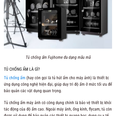
Tủ chống ẩm Fujihome đa dạng mẫu mã
TỦ CHỐNG ẨM LÀ GÌ?
Tủ chống ẩm
(hay còn gọi là tủ hút ẩm cho máy ảnh) là thiết bị
ứng dụng công nghệ hiện đại, giúp duy trì độ ẩm ở mức tối ưu để
bảo quản các vật dụng quan trọng.
Tủ chống ẩm máy ảnh có công dụng chính là bảo vệ thiết bị khỏi
tác động của độ ẩm cao. Ngoài máy ảnh, ống kính, flycam, tủ còn
được sử dụng để bảo quản các thiết bị quang học, dụng cụ y tế,