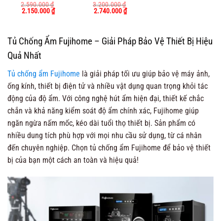
Được xếp
2.590.000
₫
Được xếp
3.200.000
₫
Giá
Giá
Giá
Giá
2.150.000
₫
2.740.000
₫
hạng
5.00
hạng
5.00
gốc
hiện
gốc
hiện
5 sao
5 sao
là:
tại
là:
tại
2.590.000 ₫.
là:
3.200.000 ₫.
là:
2.150.000 ₫.
2.740.000 ₫.
Tủ Chống Ẩm Fujihome – Giải Pháp Bảo Vệ Thiết Bị Hiệu
Quả Nhất
Tủ chống ẩm Fujihome
là giải pháp tối ưu giúp bảo vệ máy ảnh,
ống kính, thiết bị điện tử và nhiều vật dụng quan trọng khỏi tác
động của độ ẩm. Với công nghệ hút ẩm hiện đại, thiết kế chắc
chắn và khả năng kiểm soát độ ẩm chính xác, Fujihome giúp
ngăn ngừa nấm mốc, kéo dài tuổi thọ thiết bị. Sản phẩm có
nhiều dung tích phù hợp với mọi nhu cầu sử dụng, từ cá nhân
đến chuyên nghiệp. Chọn tủ chống ẩm Fujihome để bảo vệ thiết
bị của bạn một cách an toàn và hiệu quả!