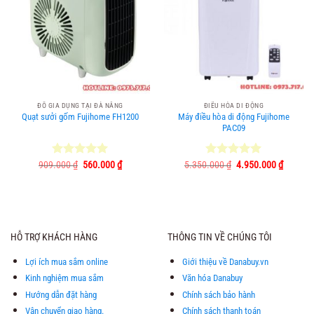
ĐỒ GIA DỤNG TẠI ĐÀ NẴNG
ĐIỀU HÒA DI ĐỘNG
Quạt sưởi gốm Fujihome FH1200
Máy điều hòa di động Fujihome
PAC09
Giá
Giá
Giá
Giá
909.000
Được xếp
₫
560.000
₫
5.350.000
Được xếp
₫
4.950.000
₫
gốc
hiện
gốc
hiện
hạng
5.00
hạng
5.00
là:
tại
là:
tại
5 sao
5 sao
909.000 ₫.
là:
5.350.000 ₫.
là:
560.000 ₫.
4.950.0
HỖ TRỢ KHÁCH HÀNG
THÔNG TIN VỀ CHÚNG TÔI
Lợi ích mua sắm online
Giới thiệu về Danabuy.vn
Kinh nghiệm mua sắm
Văn hóa Danabuy
Hướng dẫn đặt hàng
Chính sách bảo hành
Vận chuyển giao hàng.
Chính sách thanh toán