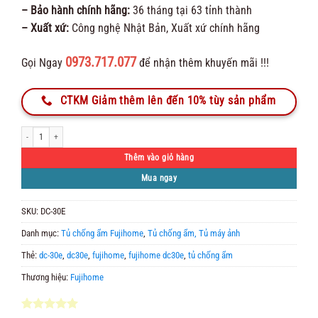
– Bảo hành chính hãng:
36 tháng tại 63 tỉnh thành
– Xuất xứ:
Công nghệ Nhật Bản, Xuất xứ chính hãng
0973.717.077
Gọi Ngay
để nhận thêm khuyến mãi !!!
CTKM Giảm thêm lên đến 10% tùy sản phẩm
Tủ Chống Ẩm Fujihome DC-30E số lượng
Thêm vào giỏ hàng
Mua ngay
SKU:
DC-30E
Danh mục:
Tủ chống ẩm Fujihome
,
Tủ chống ẩm, Tủ máy ảnh
Thẻ:
dc-30e
,
dc30e
,
fujihome
,
fujihome dc30e
,
tủ chống ẩm
Thương hiệu:
Fujihome