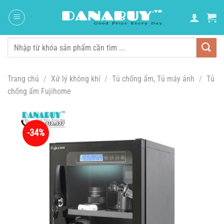
Chuyển
đến
nội
dung
Tìm
kiếm:
Trang chủ
/
Xử lý không khí
/
Tủ chống ẩm, Tủ máy ảnh
/
Tủ
chống ẩm Fujihome
-34%