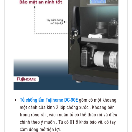
Tủ chống ẩm Fujihome DC-30E
gồm có một khoang,
một cánh cửa kính 2 lớp chống xước . Khoang bên
trong rộng rãi , vách ngăn tủ có thể tháo rời và điều
chỉnh theo ý muốn . Tủ có 01 ổ khóa bảo vệ, có tay
cầm đóng mở tiện lợi.