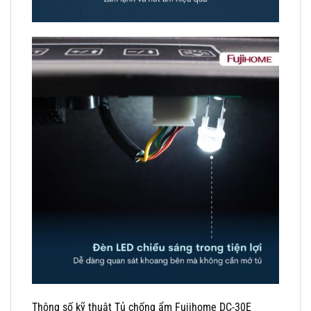
Thông số kỹ thuật Tủ chống ẩm Fujihome DC-30E