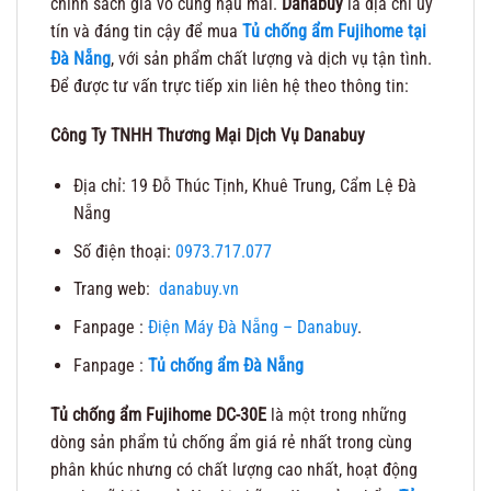
chính sách giá vô cùng hậu mãi.
Danabuy
là địa chỉ uy
tín và đáng tin cậy để mua
Tủ chống ẩm Fujihome tại
Đà Nẵng
, với sản phẩm chất lượng và dịch vụ tận tình.
Để được tư vấn trực tiếp xin liên hệ theo thông tin:
Công Ty TNHH Thương Mại Dịch Vụ Danabuy
Địa chỉ: 19 Đỗ Thúc Tịnh, Khuê Trung, Cẩm Lệ Đà
Nẵng
Số điện thoại:
0973.717.077
Trang web:
danabuy.vn
Fanpage :
Điện Máy Đà Nẵng – Danabuy
.
Fanpage :
Tủ chống ẩm Đà Nẵng
Tủ chống ẩm Fujihome DC-30E
là một trong những
dòng sản phẩm tủ chống ẩm giá rẻ nhất trong cùng
phân khúc nhưng có chất lượng cao nhất, hoạt động