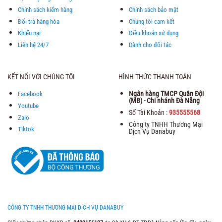
Chính sách kiểm hàng
Chính sách bảo mật
Đổi trả hàng hóa
Chúng tôi cam kết
Khiếu nại
Điều khoản sử dụng
Liên hệ 24/7
Dành cho đối tác
KẾT NỐI VỚI CHÚNG TÔI
HÌNH THỨC THANH TOÁN
Ngân hàng TMCP Quân Đội
Facebook
(MB) - Chi nhánh Đà Nẵng
Youtube
Số Tài Khoản :
935555568
Zalo
Công ty TNHH Thương Mại
Tiktok
Dịch Vụ Danabuy
CÔNG TY TNHH THƯƠNG MẠI DỊCH VỤ DANABUY