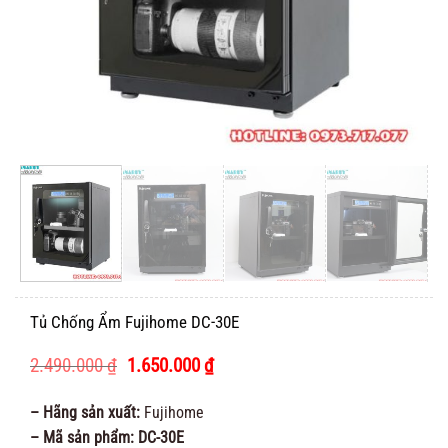
Tủ Chống Ẩm Fujihome DC-30E
Giá
Giá
2.490.000
₫
1.650.000
₫
gốc
hiện
là:
tại
– Hãng sản xuất:
Fujihome
2.490.000 ₫.
là:
– Mã sản phẩm: DC-30E
1.650.000 ₫.