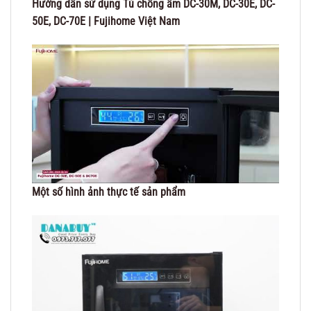
Hướng dẫn sử dụng Tủ chống ẩm DC-30M, DC-30E, DC-
50E, DC-70E | Fujihome Việt Nam
Một số hình ảnh thực tế sản phẩm