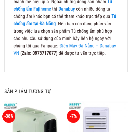
mạnh mẽ hiệu quả. Ngoài những dòng sản phẩm
Tủ
chống ẩm Fujihome
thì
Danabuy
còn nhiều dòng tủ
chống ẩm khác bạn có thể tham khảo trực tiếp qua
Tủ
chống ẩm tại Đà Nẵng
. Nếu bạn còn đang phân vân
trong việc lựa chọn sản phẩm Tủ chống ẩm phù hợp
cho nhu cầu sử dụng của mình hãy liên hệ ngay với
chúng tôi qua Fanpage:
Điện Máy Đà Nẵng – Danabuy
VN
(
Zalo: 0973717077
) để được tư vấn trực tiếp.
SẢN PHẨM TƯƠNG TỰ
-38%
-7%