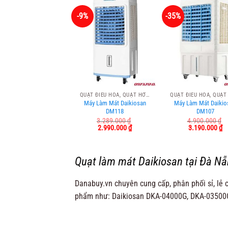
-9%
-35%
QUẠT ĐIỀU HÒA, QUẠT HƠI NƯỚC
Máy Làm Mát Daikiosan
Máy Làm Mát Daikio
DM118
DM107
3.289.000
₫
4.900.000
₫
Giá
Giá
Giá
Gi
2.990.000
₫
3.190.000
₫
gốc
hiện
gốc
hi
là:
tại
là:
tạ
3.289.000 ₫.
là:
4.900.000 ₫.
là
2.990.000 ₫.
3.
Quạt làm mát Daikiosan tại Đà N
Danabuy.vn chuyên cung cấp, phân phối sỉ, lẻ 
phẩm như: Daikiosan DKA-04000G, DKA-03500