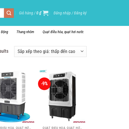
Giỏ hàng /
0
₫
Đăng nhập / Đăng ký
i Động
Thang nhôm
Quạt điều hòa, quạt hơi nước
sults
-9%
QUẠT ĐIỀU HÒA, QUẠT HƠI NƯỚC
QUẠT ĐIỀU HÒA, QUẠT HƠI NƯỚC