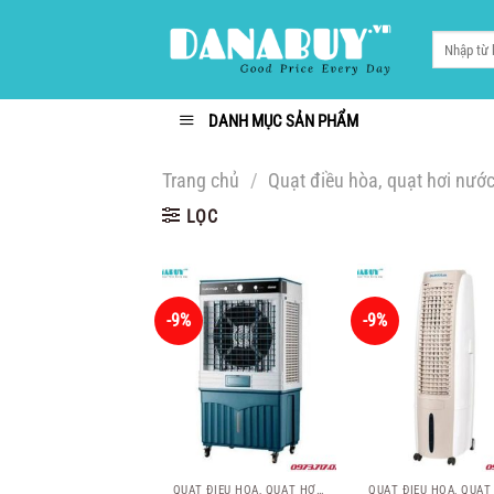
Chuyển
đến
Tìm
kiếm:
nội
dung
DANH MỤC SẢN PHẨM
Trang chủ
/
Quạt điều hòa, quạt hơi nướ
LỌC
-9%
-9%
QUẠT ĐIỀU HÒA, QUẠT HƠI NƯỚC