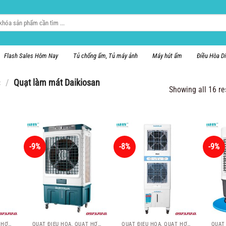
Flash Sales Hôm Nay
Tủ chống ẩm, Tủ máy ảnh
Máy hút ẩm
Điều Hòa D
c
/
Quạt làm mát Daikiosan
Showing all 16 re
-9%
-8%
-9%
QUẠT ĐIỀU HÒA, QUẠT HƠI NƯỚC
QUẠT ĐIỀU HÒA, QUẠT HƠI NƯỚC
QUẠT ĐIỀU HÒA, QUẠT HƠI NƯỚC