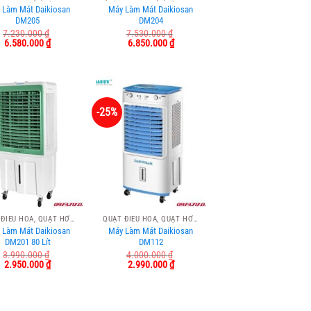
 Làm Mát Daikiosan
Máy Làm Mát Daikiosan
DM205
DM204
7.230.000
₫
7.530.000
₫
Giá
Giá
Giá
Giá
6.580.000
₫
6.850.000
₫
gốc
hiện
gốc
hiện
là:
tại
là:
tại
7.230.000 ₫.
là:
7.530.000 ₫.
là:
6.580.000 ₫.
6.850.000 ₫.
-25%
QUẠT ĐIỀU HÒA, QUẠT HƠI NƯỚC
QUẠT ĐIỀU HÒA, QUẠT HƠI NƯỚC
 Làm Mát Daikiosan
Máy Làm Mát Daikiosan
DM201 80 Lít
DM112
3.990.000
₫
4.000.000
₫
Giá
Giá
Giá
Giá
2.950.000
₫
2.990.000
₫
gốc
hiện
gốc
hiện
là:
tại
là:
tại
3.990.000 ₫.
là:
4.000.000 ₫.
là:
2.950.000 ₫.
2.990.000 ₫.