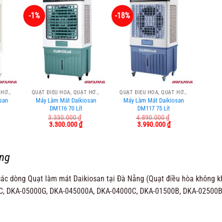
-1%
-18%
QUẠT ĐIỀU HÒA, QUẠT HƠI NƯỚC
QUẠT ĐIỀU HÒA, QUẠT HƠI NƯỚC
QUẠT ĐIỀU HÒA, QUẠT HƠI NƯỚC
san
Máy Làm Mát Daikiosan
Máy Làm Mát Daikiosan
DM116 70 Lít
DM117 75 Lít
3.330.000
₫
4.890.000
₫
á
Giá
Giá
Giá
Giá
3.300.000
₫
3.990.000
₫
ện
gốc
hiện
gốc
hiện
i
là:
tại
là:
tại
:
3.330.000 ₫.
là:
4.890.000 ₫.
là:
190.000 ₫.
3.300.000 ₫.
3.990.000 ₫.
ẵng
các dòng Quạt làm mát Daikiosan tại Đà Nẵng (Quạt điều hòa không khí
C, DKA-05000G, DKA-045000A, DKA-04000C, DKA-01500B, DKA-02500B,