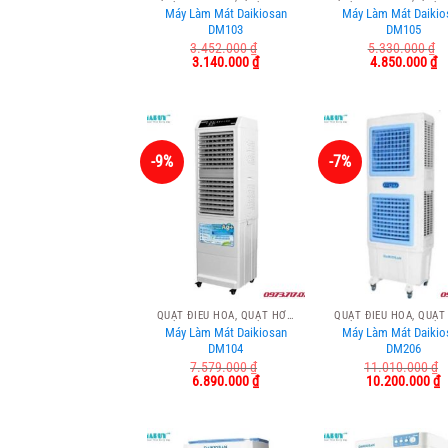
Máy Làm Mát Daikiosan
Máy Làm Mát Daikio
DM103
DM105
3.452.000
₫
5.330.000
₫
Giá
Giá
Giá
Gi
3.140.000
₫
4.850.000
₫
gốc
hiện
gốc
hi
là:
tại
là:
tạ
3.452.000 ₫.
là:
5.330.000 ₫.
là
3.140.000 ₫.
4.
-9%
-7%
QUẠT ĐIỀU HÒA, QUẠT HƠI NƯỚC
Máy Làm Mát Daikiosan
Máy Làm Mát Daikio
DM104
DM206
7.579.000
₫
11.010.000
₫
Giá
Giá
Giá
G
6.890.000
₫
10.200.000
₫
gốc
hiện
gốc
h
là:
tại
là:
t
7.579.000 ₫.
là:
11.010.000 ₫.
là
6.890.000 ₫.
1