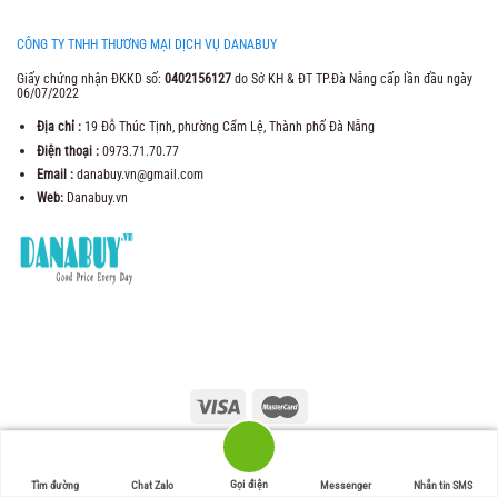
CÔNG TY TNHH THƯƠNG MẠI DỊCH VỤ DANABUY
Giấy chứng nhận ĐKKD số:
0402156127
do Sở KH & ĐT TP.Đà Nẵng cấp lần đầu ngày
06/07/2022
Địa chỉ :
19 Đỗ Thúc Tịnh, phường Cẩm Lệ, Thành phố Đà Nẵng
Điện thoại :
0973.71.70.77
Email :
danabuy.vn@gmail.com
Web:
Danabuy.vn
2021 Copyright ©
Trung Tâm Thương Mại Danabuy
. Web Design by
Danabuy.vn
Gọi điện
Tìm đường
Chat Zalo
Messenger
Nhắn tin SMS