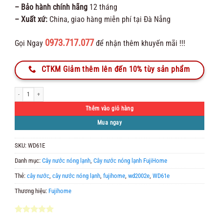
– Bảo hành chính hãng
12 tháng
– Xuất xứ:
China, giao hàng miễn phí tại Đà Nẵng
0973.717.077
Gọi Ngay
để nhận thêm khuyến mãi !!!
CTKM Giảm thêm lên đến 10% tùy sản phẩm
Cây nước nóng lạnh Fujihome WD61E số lượng
Thêm vào giỏ hàng
Mua ngay
SKU:
WD61E
Danh mục:
Cây nước nóng lạnh
,
Cây nước nóng lạnh FujiHome
Thẻ:
cây nước
,
cây nước nóng lạnh
,
fujihome
,
wd2002e
,
WD61e
Thương hiệu:
Fujihome