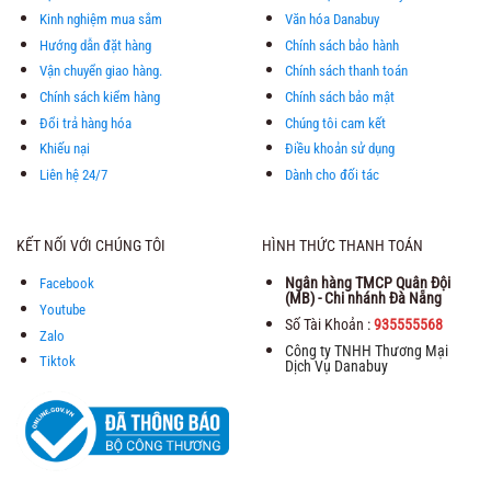
Kinh nghiệm mua sắm
Văn hóa Danabuy
Hướng dẫn đặt hàng
Chính sách bảo hành
Vận chuyển giao hàng.
Chính sách thanh toán
Chính sách kiểm hàng
Chính sách bảo mật
Đổi trả hàng hóa
Chúng tôi cam kết
Khiếu nại
Điều khoản sử dụng
Liên hệ 24/7
Dành cho đối tác
KẾT NỐI VỚI CHÚNG TÔI
HÌNH THỨC THANH TOÁN
Ngân hàng TMCP Quân Đội
Facebook
(MB) - Chi nhánh Đà Nẵng
Youtube
Số Tài Khoản :
935555568
Zalo
Công ty TNHH Thương Mại
Tiktok
Dịch Vụ Danabuy