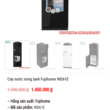
Cây nước nóng lạnh Fujihome WD61E
Giá
Giá
1.590.000
₫
1.450.000
₫
gốc
hiện
là:
tại
– Hãng sản xuất: Fujihome
1.590.000 ₫.
là:
– Mã sản phẩm:
WD61E
1.450.000 ₫.