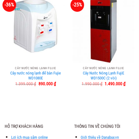
-36%
-25%
CÂY NƯỚC NÓNG LẠNH FUJIE
CÂY NƯỚC NÓNG LẠNH FUJIE
Cây nước nóng lạnh để bàn Fujie
Cây Nước Nóng Lạnh FujiE
WD1080E
WD1500C (2 vòi)
Giá
Giá
Giá
Giá
1.399.000
₫
890.000
₫
1.990.000
₫
1.490.000
₫
gốc
hiện
gốc
hiện
là:
tại
là:
tại
1.399.000 ₫.
là:
1.990.000 ₫.
là:
890.000 ₫.
1.490.0
HỖ TRỢ KHÁCH HÀNG
THÔNG TIN VỀ CHÚNG TÔI
Lợi ích mua sắm online
Giới thiệu về Danabuy.vn