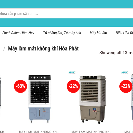
Flash Sales Hôm Nay
Tủ chống ẩm, Tủ máy ảnh
Máy hút ẩm
Điều Hòa D
c
/
Máy làm mát không khí Hòa Phát
Showing all 13 re
-63%
-22%
-22%
MÁY LÀM MÁT KHÔNG KHÍ HÒA PHÁT
MÁY LÀM MÁT KHÔNG KHÍ HÒA PHÁT
MÁY LÀM MÁT KHÔNG KHÍ HÒA PHÁT