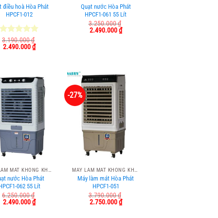
t điều hoà Hòa Phát
Quạt nước Hòa Phát
HPCF1-012
HPCF1-061 55 Lít
3.250.000
₫
Giá
Giá
2.490.000
₫
gốc
hiện
Được xếp
3.190.000
₫
là:
tại
Giá
Giá
2.490.000
₫
hạng
5.00
3.250.000 ₫.
là:
gốc
hiện
5 sao
2.490.000 ₫.
là:
tại
3.190.000 ₫.
là:
2.490.000 ₫.
-27%
MÁY LÀM MÁT KHÔNG KHÍ HÒA PHÁT
MÁY LÀM MÁT KHÔNG KHÍ HÒA PHÁT
ạt nước Hòa Phát
Máy làm mát Hòa Phát
HPCF1-062 55 Lít
HPCF1-051
6.250.000
₫
3.790.000
₫
Giá
Giá
Giá
Giá
2.490.000
₫
2.750.000
₫
gốc
hiện
gốc
hiện
là:
tại
là:
tại