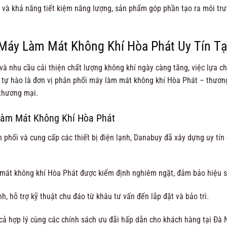
à khả năng tiết kiệm năng lượng, sản phẩm góp phần tạo ra môi trườ
Máy Làm Mát Không Khí Hòa Phát Uy Tín Tạ
à nhu cầu cải thiện chất lượng không khí ngày càng tăng, việc lựa ch
 tự hào là đơn vị phân phối máy làm mát không khí Hòa Phát – thương
 thương mại.
Làm Mát Không Khí Hòa Phát
 phối và cung cấp các thiết bị điện lạnh, Danabuy đã xây dựng uy tí
t không khí Hòa Phát được kiểm định nghiêm ngặt, đảm bảo hiệu suấ
nh, hỗ trợ kỹ thuật chu đáo từ khâu tư vấn đến lắp đặt và bảo trì.
ả hợp lý cùng các chính sách ưu đãi hấp dẫn cho khách hàng tại Đà 