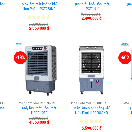
hát
Máy làm mát không khí
Quạt điều hoà Hòa Phát
Quạ
Hòa Phát HPCF053NB
HPCF1-011
3.190.000
₫
á
Giá
Giá
2.490.000
₫
ện
gốc
hiện
Được xếp
6.390.000
₫
i
là:
tại
Giá
Giá
2.350.000
₫
hạng
5.00
:
3.190.000 ₫.
là:
gốc
hiện
5 sao
880.000 ₫.
2.490.000 ₫.
là:
tại
6.390.000 ₫.
là:
2.350.000 ₫.
-19%
-60%
MÁY LÀM MÁT KHÔNG KHÍ HÒA PHÁT
MÁY LÀM MÁT KHÔNG KHÍ HÒA PHÁT
MÁY LÀM MÁT KHÔNG KHÍ HÒA PHÁT
hát
Máy làm mát Hòa Phát
Máy Làm Mát Không Khí
Qu
HPCF1-072
Hòa Phát HPCF063NB
5.990.000
₫
á
Giá
Giá
4.850.000
₫
ện
gốc
hiện
Được xếp
6.590.000
₫
i
là:
tại