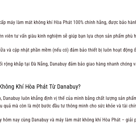
ấp máy làm mát không khí Hòa Phát 100% chính hãng, được bảo hành 
n viên tư vấn giàu kinh nghiệm sẽ giúp bạn lựa chọn sản phẩm phù h
hữa và cập nhật phần mềm (nếu có) đảm bảo thiết bị luôn hoạt động ổ
ối rộng khắp tại Đà Nẵng, Danabuy đảm bảo giao hàng nhanh chóng v
Không Khí Hòa Phát Từ Danabuy?
ọn, Danabuy luôn khẳng định vị thế của mình bằng chất lượng sản phẩ
u quả mà còn là một bước đầu tư thông minh cho sức khỏe và tài chín
ay hôm nay cùng Danabuy và máy làm mát không khí Hòa Phát – giải p