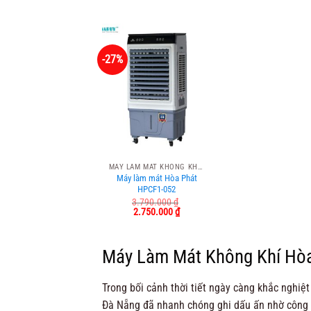
6.890.000 ₫.
là:
3.590.000 ₫.
là
2.630.000 ₫.
3.
-27%
MÁY LÀM MÁT KHÔNG KHÍ HÒA PHÁT
Máy làm mát Hòa Phát
HPCF1-052
3.790.000
₫
Giá
Giá
2.750.000
₫
gốc
hiện
là:
tại
3.790.000 ₫.
là:
2.750.000 ₫.
Máy Làm Mát Không Khí Hòa 
Trong bối cảnh thời tiết ngày càng khắc nghi
Đà Nẵng đã nhanh chóng ghi dấu ấn nhờ công n