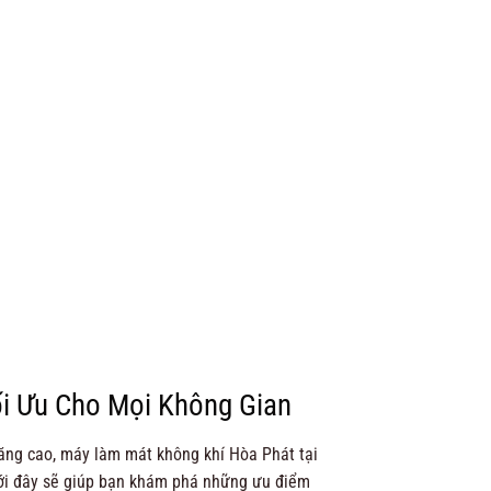
6.250.000 ₫.
là:
3.790.000 ₫.
là:
2.490.000 ₫.
2.750.000 ₫.
ối Ưu Cho Mọi Không Gian
tăng cao, máy làm mát không khí Hòa Phát tại
dưới đây sẽ giúp bạn khám phá những ưu điểm