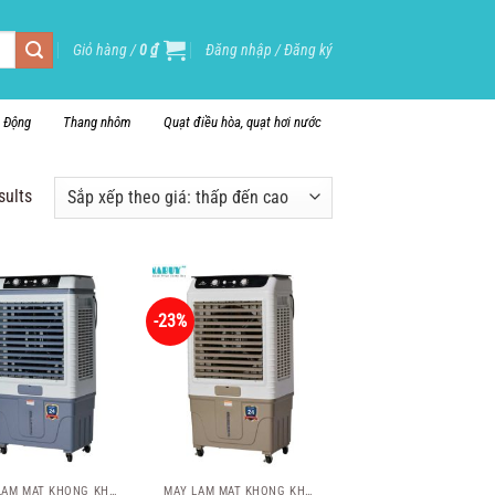
Giỏ hàng /
0
₫
Đăng nhập / Đăng ký
i Động
Thang nhôm
Quạt điều hòa, quạt hơi nước
sults
-23%
MÁY LÀM MÁT KHÔNG KHÍ HÒA PHÁT
MÁY LÀM MÁT KHÔNG KHÍ HÒA PHÁT