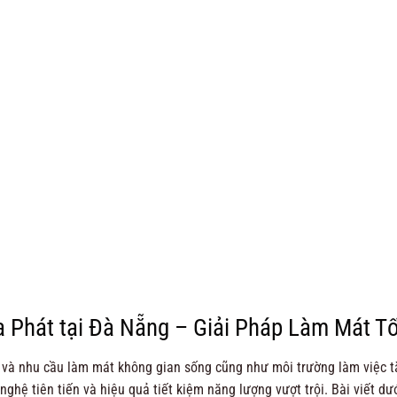
hạng
5.00
:
5.990.000 ₫.
là:
5 sao
050.000 ₫.
4.850.000 ₫.
Phát tại Đà Nẵng – Giải Pháp Làm Mát T
ệt và nhu cầu làm mát không gian sống cũng như môi trường làm việc 
ghệ tiên tiến và hiệu quả tiết kiệm năng lượng vượt trội. Bài viết 