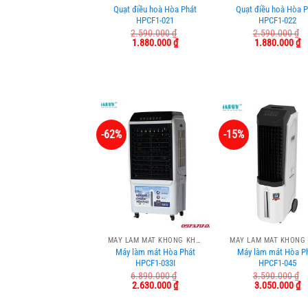
Quạt điều hoà Hòa Phát
Quạt điều hoà Hòa P
HPCF1-021
HPCF1-022
2.590.000
₫
2.590.000
₫
Giá
Giá
Giá
Gi
1.880.000
₫
1.880.000
₫
gốc
hiện
gốc
hi
là:
tại
là:
tạ
2.590.000 ₫.
là:
2.590.000 ₫.
là
1.880.000 ₫.
1.
-62%
-15%
MÁY LÀM MÁT KHÔNG KHÍ HÒA PHÁT
Máy làm mát Hòa Phát
Máy làm mát Hòa P
HPCF1-033I
HPCF1-045
6.890.000
₫
3.590.000
₫
Giá
Giá
Giá
Gi
2.630.000
₫
3.050.000
₫
gốc
hiện
gốc
hi
là:
tại
là:
tạ