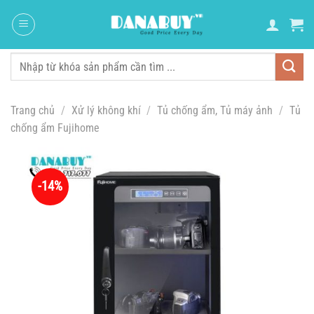
Chuyển
đến
nội
dung
Tìm
kiếm:
Trang chủ
/
Xử lý không khí
/
Tủ chống ẩm, Tủ máy ảnh
/
Tủ
chống ẩm Fujihome
-14%