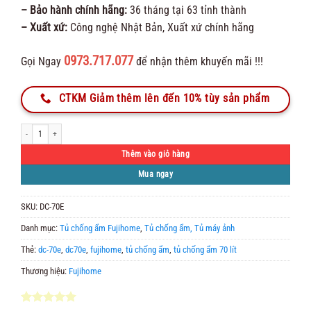
– Bảo hành chính hãng:
36 tháng tại 63 tỉnh thành
– Xuất xứ:
Công nghệ Nhật Bản, Xuất xứ chính hãng
0973.717.077
Gọi Ngay
để nhận thêm khuyến mãi !!!
CTKM Giảm thêm lên đến 10% tùy sản phẩm
Tủ Chống Ẩm Fujihome DC-70E số lượng
Thêm vào giỏ hàng
Mua ngay
SKU:
DC-70E
Danh mục:
Tủ chống ẩm Fujihome
,
Tủ chống ẩm, Tủ máy ảnh
Thẻ:
dc-70e
,
dc70e
,
fujihome
,
tủ chống ẩm
,
tủ chống ẩm 70 lít
Thương hiệu:
Fujihome