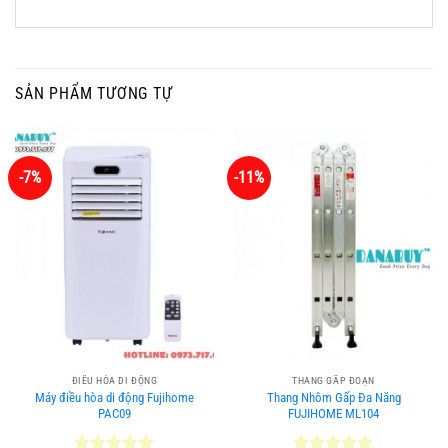
SẢN PHẨM TƯƠNG TỰ
-7%
-11%
ĐIỀU HÒA DI ĐỘNG
THANG GẤP ĐOẠN
Máy điều hòa di động Fujihome
Thang Nhôm Gấp Đa Năng
PAC09
FUJIHOME ML104