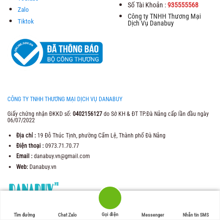
Số Tài Khoản :
935555568
Zalo
Công ty TNHH Thương Mại
Tiktok
Dịch Vụ Danabuy
CÔNG TY TNHH THƯƠNG MẠI DỊCH VỤ DANABUY
Giấy chứng nhận ĐKKD số:
0402156127
do Sở KH & ĐT TP.Đà Nẵng cấp lần đầu ngày
06/07/2022
Địa chỉ :
19 Đỗ Thúc Tịnh, phường Cẩm Lệ, Thành phố Đà Nẵng
Điện thoại :
0973.71.70.77
Email :
danabuy.vn@gmail.com
Web:
Danabuy.vn
Gọi điện
Tìm đường
Chat Zalo
Messenger
Nhắn tin SMS