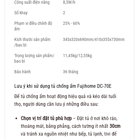
Công suất điện năng
8,5W/h
Số khay
2
Phạm vi điều chỉnh độ
25% - 60%
ẩm
Kích thước sản phẩm
345x320x690mm/410x355x730mm
/bao bì
Trọng lượng sản phẩm/
11,45kg/12,55kg
bao bì
Bảo hành
36 tháng
Lưu ý khi sử dụng tủ chống ẩm Fujihome DC-70E
Để tủ chống ẩm hoạt động hiệu quả và kéo dài tuổi
thọ, người dùng cần lưu ý những điều sau:
Chọn vị trí đặt tủ phù hợp
– Đặt tủ ở nơi khô ráo,
thoáng mát, bằng phẳng, cách tường ít nhất
30cm
và tránh xa nguồn nhiệt như bếp, tủ lạnh, tivi để