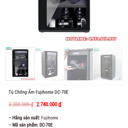
Tủ Chống Ẩm Fujihome DC-70E
Giá
Giá
3.200.000
₫
2.740.000
₫
gốc
hiện
là:
tại
– Hãng sản xuất:
Fujihome
3.200.000 ₫.
là:
– Mã sản phẩm: DC-70E
2.740.000 ₫.