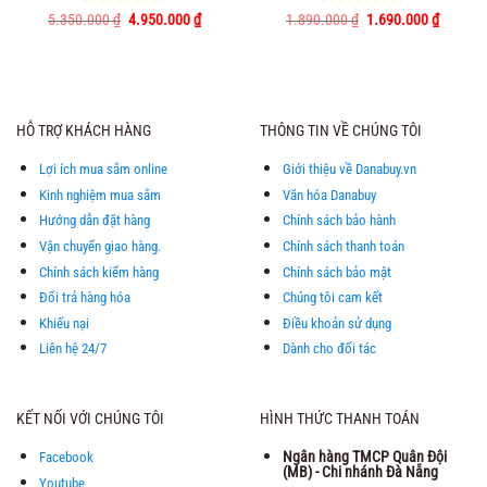
Giá
Giá
Giá
Giá
5.350.000
Được xếp
₫
4.950.000
₫
1.890.000
Được xếp
₫
1.690.000
₫
gốc
hiện
gốc
hiện
hạng
5.00
hạng
5.00
là:
tại
là:
tại
5 sao
5 sao
5.350.000 ₫.
là:
1.890.000 ₫.
là:
4.950.000 ₫.
1.690.0
HỖ TRỢ KHÁCH HÀNG
THÔNG TIN VỀ CHÚNG TÔI
Lợi ích mua sắm online
Giới thiệu về Danabuy.vn
Kinh nghiệm mua sắm
Văn hóa Danabuy
Hướng dẫn đặt hàng
Chính sách bảo hành
Vận chuyển giao hàng.
Chính sách thanh toán
Chính sách kiểm hàng
Chính sách bảo mật
Đổi trả hàng hóa
Chúng tôi cam kết
Khiếu nại
Điều khoản sử dụng
Liên hệ 24/7
Dành cho đối tác
KẾT NỐI VỚI CHÚNG TÔI
HÌNH THỨC THANH TOÁN
Ngân hàng TMCP Quân Đội
Facebook
(MB) - Chi nhánh Đà Nẵng
Youtube