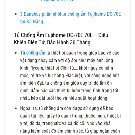
3
Danabuy phân phối tủ chống ẩm Fujihome DC-70E
tại Đà Nẵng
Tủ Chống Ẩm Fujihome DC-70E 70L – Điều
Khiển Điện Tử, Bảo Hành 36 Tháng
Tủ chống ẩm
là thiết bị quan trọng giúp bảo vệ các
vật dụng nhạy cảm với độ ẩm như máy ảnh, ống
kính, flycam, thiết bị điện tử,… khỏi nguy cơ nấm
mốc, rễ tre và hư hỏng. Đặc biệt, với công nghệ hút
ẩm hiện đại, tủ chống ẩm giúp duy trì độ ẩm ổn
định, đảm bảo các thiết bị luôn trong tình trạng tốt
nhất, kéo dài tuổi thọ và hiệu suất hoạt động.
Ngoài ra, tủ chống ẩm còn được sử dụng để bảo
quản tài liệu, giấy tờ quan trọng, thuốc men, thiết bị
y tế, đồ da, trang sức và cả đồ cổ. Nhờ vào khả
năng kiểm soát độ ẩm chính xác, tủ giúp ngăn chặn