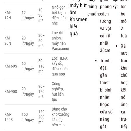
máy hút
đúng
phòng,
kỳ:
lọc
Nhỏ gọn,
10–
ẩm
KM-
12
tiết kiệm
chuẩn:
cách
bụi
30
12N
lít/ngày
điện, hút
Kosmen
m²
tường
mỗi
nhẹ
hiệu
và vật
2
quả
Lọc khí
30–
cản ít
tuần
KM-
20
anion,
50
nhất
20N
lít/ngày
máy nén
Xả
m²
Panasonic
30cm
nước
Lọc HEPA,
Tránh
trong
50–
60
sấy đồ,
KM-60S
110
đặt
khay
lít/ngày
điều khiển
m²
qua app
gần
chứa
thiết
hoặc
Công
90–
90
nghiệp,
bị sinh
kết
KM-90S
120
lít/ngày
hút liên
nhiệt
nối
m²
tục
hoặc
ống
Dùng cho
cửa sổ
xả
120–
KM-
150
kho/xưởng
200
nắng
trực
150S
lít/ngày
lớn, độ
m²
bền cao
gắt
tiếp