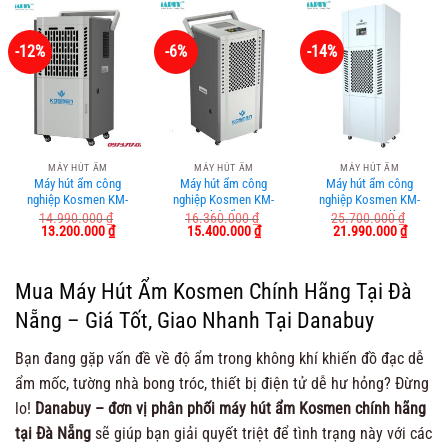
5.600.000 ₫.
6.800.000 ₫.
8.600.0
-12%
-6%
-14%
MÁY HÚT ẨM
MÁY HÚT ẨM
MÁY HÚT ẨM
Máy hút ẩm công
Máy hút ẩm công
Máy hút ẩm công
nghiệp Kosmen KM-
nghiệp Kosmen KM-
nghiệp Kosmen KM-
90S
150S hút ẩm 150
180S 180 lít
14.990.000
₫
16.360.000
₫
25.700.000
₫
Giá
Giá
Giá
Giá
Giá
Giá
13.200.000
₫
15.400.000
₫
21.990.000
₫
lít/ngày
gốc
hiện
gốc
hiện
gốc
hiện
là:
tại
là:
tại
là:
tại
14.990.000 ₫.
là:
16.360.000 ₫.
là:
25.700.000 ₫.
là:
13.200.000 ₫.
15.400.000 ₫.
21.990.
Mua Máy Hút Ẩm Kosmen Chính Hãng Tại Đà
Nẵng – Giá Tốt, Giao Nhanh Tại Danabuy
Bạn đang gặp vấn đề về độ ẩm trong không khí khiến đồ đạc dễ
ẩm mốc, tường nhà bong tróc, thiết bị điện tử dễ hư hỏng? Đừng
lo!
Danabuy – đơn vị phân phối máy hút ẩm Kosmen chính hãng
tại Đà Nẵng
sẽ giúp bạn giải quyết triệt để tình trạng này với các