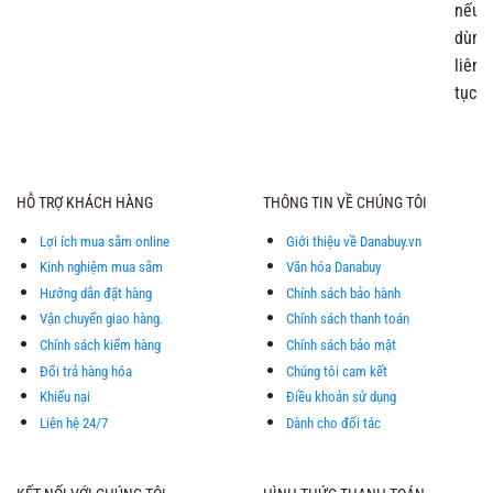
nếu
dùng
liên
tục
HỖ TRỢ KHÁCH HÀNG
THÔNG TIN VỀ CHÚNG TÔI
Lợi ích mua sắm online
Giới thiệu về Danabuy.vn
Kinh nghiệm mua sắm
Văn hóa Danabuy
Hướng dẫn đặt hàng
Chính sách bảo hành
Vận chuyển giao hàng.
Chính sách thanh toán
Chính sách kiểm hàng
Chính sách bảo mật
Đổi trả hàng hóa
Chúng tôi cam kết
Khiếu nại
Điều khoản sử dụng
Liên hệ 24/7
Dành cho đối tác