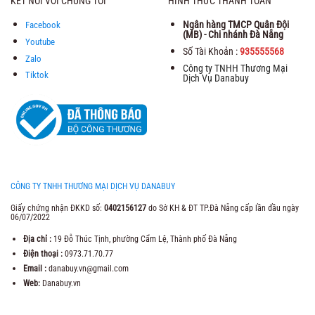
KẾT NỐI VỚI CHÚNG TÔI
HÌNH THỨC THANH TOÁN
Ngân hàng TMCP Quân Đội
Facebook
(MB) - Chi nhánh Đà Nẵng
Youtube
Số Tài Khoản :
935555568
Zalo
Công ty TNHH Thương Mại
Tiktok
Dịch Vụ Danabuy
CÔNG TY TNHH THƯƠNG MẠI DỊCH VỤ DANABUY
Giấy chứng nhận ĐKKD số:
0402156127
do Sở KH & ĐT TP.Đà Nẵng cấp lần đầu ngày
06/07/2022
Địa chỉ :
19 Đỗ Thúc Tịnh, phường Cẩm Lệ, Thành phố Đà Nẵng
Điện thoại :
0973.71.70.77
Email :
danabuy.vn@gmail.com
Web:
Danabuy.vn