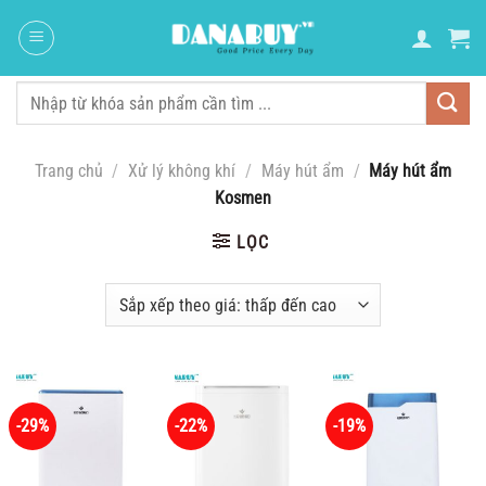
Chuyển
đến
nội
dung
Tìm
kiếm:
Trang chủ
/
Xử lý không khí
/
Máy hút ẩm
/
Máy hút ẩm
Kosmen
LỌC
-29%
-22%
-19%