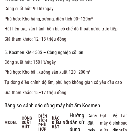
Công suất hút: 90 lít/ngày
Phù hợp: Kho hàng, xưởng, diện tích 90–120m²
Hút liên tục, vận hành bền bỉ, có chế độ thoát nước trực tiếp
Giá tham khảo: 12–13 triệu đồng
5. Kosmen KM-150S – Công nghiệp cỡ lớn
Công suất hút: 150 lít/ngày
Phù hợp: Kho bãi, xưởng sản xuất 120–200m²
Tự động điều chỉnh độ ẩm, phù hợp không gian có yêu cầu cao
Giá tham khảo: 15–17 triệu đồng
Bảng so sánh các dòng máy hút ẩm Kosmen
Hướng
Cách
Đặt
Vệ
Làm
DIỆN
CÔNG
ĐẶC
TÍCH
dẫn sử
MODEL
SUẤT
ĐIỂM NỔI
đặt
máy ở
sinh
sạch
PHÙ
HÚT
BẬT
dụng
HỢP
máy
giữa
định
tấm