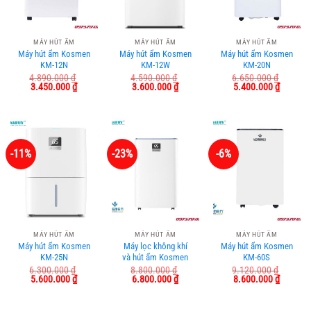
MÁY HÚT ẨM
MÁY HÚT ẨM
MÁY HÚT ẨM
Máy hút ẩm Kosmen
Máy hút ẩm Kosmen
Máy hút ẩm Kosmen
KM-12N
KM-12W
KM-20N
4.890.000
₫
4.590.000
₫
6.650.000
₫
Giá
Giá
Giá
Giá
Giá
Giá
3.450.000
₫
3.600.000
₫
5.400.000
₫
gốc
hiện
gốc
hiện
gốc
hiện
là:
tại
là:
tại
là:
tại
4.890.000 ₫.
là:
4.590.000 ₫.
là:
6.650.000 ₫.
là:
3.450.000 ₫.
3.600.000 ₫.
5.400.0
-11%
-23%
-6%
MÁY HÚT ẨM
MÁY HÚT ẨM
MÁY HÚT ẨM
Máy hút ẩm Kosmen
Máy lọc không khí
Máy hút ẩm Kosmen
KM-25N
và hút ẩm Kosmen
KM-60S
KM-30N
6.300.000
₫
8.800.000
₫
9.120.000
₫
Giá
Giá
Giá
Giá
Giá
Giá
5.600.000
₫
6.800.000
₫
8.600.000
₫
gốc
hiện
gốc
hiện
gốc
hiện
là:
tại
là:
tại
là:
tại
6.300.000 ₫.
là:
8.800.000 ₫.
là:
9.120.000 ₫.
là: