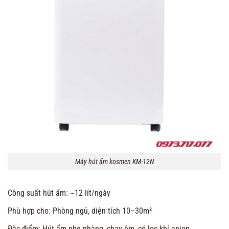
Máy hút ẩm kosmen KM-12N
Công suất hút ẩm: ~12 lít/ngày
Phù hợp cho: Phòng ngủ, diện tích 10–30m²
Đặc điểm: Hút ẩm nhẹ nhàng, chạy êm, có lọc khí anion