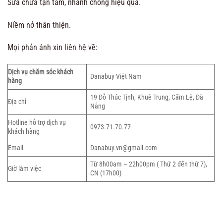
Sửa chữa tận tâm, nhanh chóng hiệu quả.
Niềm nở thân thiện.
Mọi phản ánh xin liên hệ về:
Dịch vụ chăm sóc khách
Danabuy Việt Nam
hàng
19 Đỗ Thúc Tịnh, Khuê Trung, Cẩm Lệ, Đà
Địa chỉ
Nẵng
Hotline hỗ trợ dịch vụ
0973.71.70.77
khách hàng
Email
Danabuy.vn@gmail.com
Từ 8h00am – 22h00pm ( Thứ 2 đến thứ 7),
Giờ làm việc
CN (17h00)