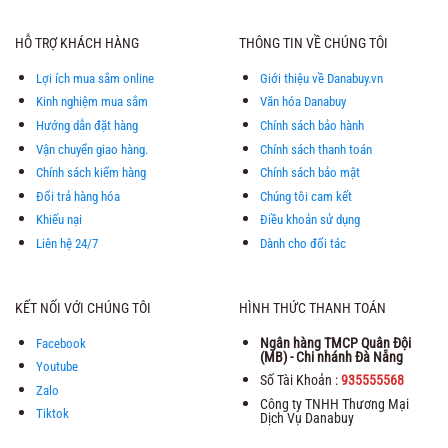
HỖ TRỢ KHÁCH HÀNG
THÔNG TIN VỀ CHÚNG TÔI
Lợi ích mua sắm online
Giới thiệu về Danabuy.vn
Kinh nghiệm mua sắm
Văn hóa Danabuy
Hướng dẫn đặt hàng
Chính sách bảo hành
Vận chuyển giao hàng.
Chính sách thanh toán
Chính sách kiểm hàng
Chính sách bảo mật
Đổi trả hàng hóa
Chúng tôi cam kết
Khiếu nại
Điều khoản sử dụng
Liên hệ 24/7
Dành cho đối tác
KẾT NỐI VỚI CHÚNG TÔI
HÌNH THỨC THANH TOÁN
Ngân hàng TMCP Quân Đội
Facebook
(MB) - Chi nhánh Đà Nẵng
Youtube
Số Tài Khoản :
935555568
Zalo
Công ty TNHH Thương Mại
Tiktok
Dịch Vụ Danabuy