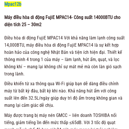
Mpac12b
Máy điều hòa di động FujiE MPAC14- Công suất 14000BTU cho
diện tích 25 – 30m2
Điều hòa di động FujiE MPAC14 Với khả năng làm lạnh công suất
14,000BTU, máy điều hòa di động FujiE MPAC14 là sự kết hợp
hoàn hảo của công nghệ Nhật Bản và tiện ích hiện đại. Thiết kế
thông minh 4 trong 1 của máy – làm lạnh, hút ẩm, quạt, và lọc
không khí – mang lại không chỉ sự mát mẻ mà còn làn gió sạch
trong lành.
Điều khiển từ xa thông qua Wi-Fi giúp bạn dễ dàng điều chỉnh
máy từ bất kỳ đâu, bất kỳ khi nào. Khả năng hút ẩm với công
suất lên đến 32.5L/ngày giúp duy trì độ ẩm trong không gian và
mang lại cảm giác dễ chịu.
Máy được trang bị máy nén GMCC – liên doanh TOSHIBA nổi
tiếng, giảm tiếng ồn đến mức thấp ≤65dB. Với 3 tốc độ quạt