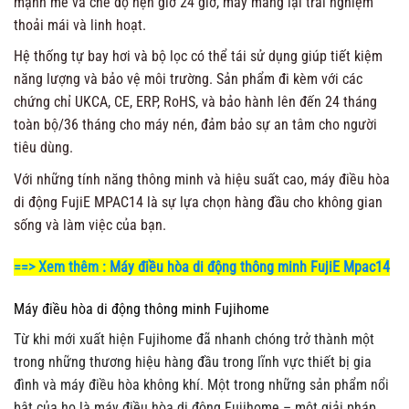
mạnh mẽ và chế độ hẹn giờ 24 giờ, máy mang lại trải nghiệm
thoải mái và linh hoạt.
Hệ thống tự bay hơi và bộ lọc có thể tái sử dụng giúp tiết kiệm
năng lượng và bảo vệ môi trường. Sản phẩm đi kèm với các
chứng chỉ UKCA, CE, ERP, RoHS, và bảo hành lên đến 24 tháng
toàn bộ/36 tháng cho máy nén, đảm bảo sự an tâm cho người
tiêu dùng.
Với những tính năng thông minh và hiệu suất cao, máy điều hòa
di động FujiE MPAC14 là sự lựa chọn hàng đầu cho không gian
sống và làm việc của bạn.
==> Xem thêm :
Máy điều hòa di động thông minh FujiE Mpac14
Máy điều hòa di động thông minh Fujihome
Từ khi mới xuất hiện Fujihome đã nhanh chóng trở thành một
trong những thương hiệu hàng đầu trong lĩnh vực thiết bị gia
đình và máy điều hòa không khí. Một trong những sản phẩm nổi
bật của họ là máy điều hòa di động Fujihome – một giải pháp