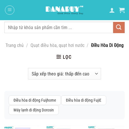
Chuyển
đến
nội
dung
Tìm
kiếm:
Trang chủ
/
Quạt điều hòa, quạt hơi nước
/
Điều Hòa Di Động
LỌC
Điều hòa di động Fuijhome
Điều hòa di động FujiE
Máy lạnh di động Dorosin