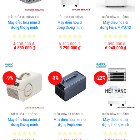
ĐIỀU HÒA DI ĐỘNG FUIJHOME
ĐIỀU HÒA DI ĐỘNG
ĐIỀU HÒA DI ĐỘNG
Máy điều hòa mini di
Máy điều hòa di
Máy điều hòa di
động thông minh
động thông minh
động FujiE MPAC12
Fujihome PAC04
FujiE MPAC9
Được xếp
4.995.000
₫
Được xếp
6.190.000
₫
Được xếp
9.090.000
₫
Giá
Giá
Giá
Giá
Giá
Giá
4.550.000
₫
5.290.000
₫
6.940.000
₫
hạng
5.00
hạng
5.00
hạng
5.00
gốc
hiện
gốc
hiện
gốc
hiện
5 sao
5 sao
5 sao
là:
tại
là:
tại
là:
tại
4.995.000 ₫.
là:
6.190.000 ₫.
là:
9.090.000 ₫.
là:
4.550.000 ₫.
5.290.000 ₫.
6.940.0
-9%
-3%
-22%
HẾT HÀNG
ĐIỀU HÒA DI ĐỘNG
ĐIỀU HÒA DI ĐỘNG FUIJHOME
ĐIỀU HÒA DI ĐỘNG
Máy điều hòa mini di
Máy điều hòa mini di
Máy điều hòa di
động thông minh
động Fujihome
động thông minh
Fujihome PAC05
PAC06-Pro
FujiE MPAC7