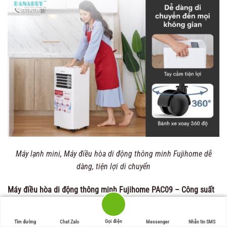
Máy lạnh mini, Máy điều hòa di động thông minh Fujihome dễ
dàng, tiện lợi di chuyển
Máy điều hòa di động thông minh Fujihome PAC09 – Công suất
9000BTU cho diện tích 15 – 20m2
Gọi điện
Tìm đường
Chat Zalo
Messenger
Nhắn tin SMS
Fujihome PAC09 – sự kết hợp hoàn hảo của công nghệ Nhật Bản