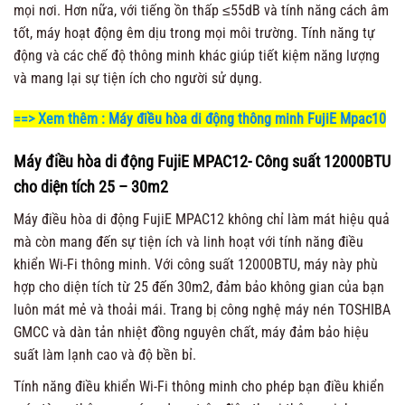
mọi nơi. Hơn nữa, với tiếng ồn thấp ≤55dB và tính năng cách âm
tốt, máy hoạt động êm dịu trong mọi môi trường. Tính năng tự
động và các chế độ thông minh khác giúp tiết kiệm năng lượng
và mang lại sự tiện ích cho người sử dụng.
==> Xem thêm :
Máy điều hòa di động thông minh FujiE Mpac10
Máy điều hòa di động FujiE MPAC12- Công suất 12000BTU
cho diện tích 25 – 30m2
Máy điều hòa di động FujiE MPAC12 không chỉ làm mát hiệu quả
mà còn mang đến sự tiện ích và linh hoạt với tính năng điều
khiển Wi-Fi thông minh. Với công suất 12000BTU, máy này phù
hợp cho diện tích từ 25 đến 30m2, đảm bảo không gian của bạn
luôn mát mẻ và thoải mái. Trang bị công nghệ máy nén TOSHIBA
GMCC và dàn tản nhiệt đồng nguyên chất, máy đảm bảo hiệu
suất làm lạnh cao và độ bền bỉ.
Tính năng điều khiển Wi-Fi thông minh cho phép bạn điều khiển