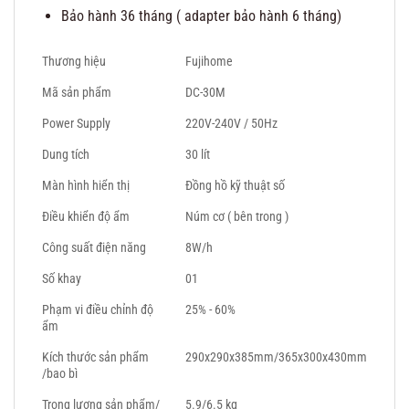
Bảo hành 36 tháng ( adapter bảo hành 6 tháng)
Thương hiệu
Fujihome
Mã sản phẩm
DC-30M
Power Supply
220V-240V / 50Hz
Dung tích
30 lít
Màn hình hiển thị
Đồng hồ kỹ thuật số
Điều khiển độ ẩm
Núm cơ ( bên trong )
Công suất điện năng
8W/h
Số khay
01
Phạm vi điều chỉnh độ
25% - 60%
ẩm
Kích thước sản phẩm
290x290x385mm/365x300x430mm
/bao bì
Trọng lượng sản phẩm/
5.9/6.5 kg