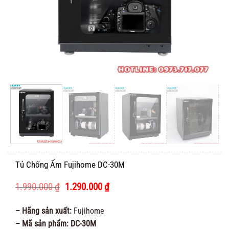
Tủ Chống Ẩm Fujihome DC-30M
Giá
Giá
1.990.000
₫
1.290.000
₫
gốc
hiện
là:
tại
– Hãng sản xuất:
Fujihome
1.990.000 ₫.
là:
– Mã sản phẩm: DC-30M
1.290.000 ₫.