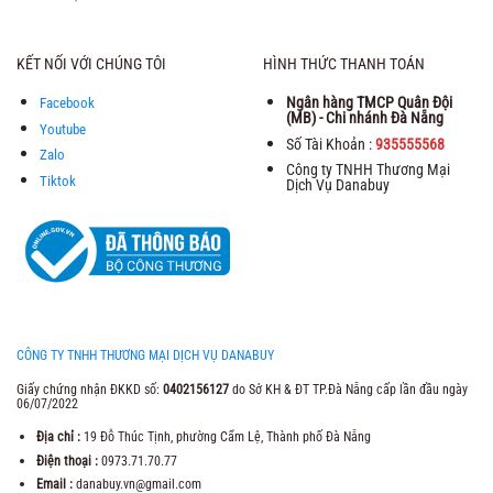
KẾT NỐI VỚI CHÚNG TÔI
HÌNH THỨC THANH TOÁN
Ngân hàng TMCP Quân Đội
Facebook
(MB) - Chi nhánh Đà Nẵng
Youtube
Số Tài Khoản :
935555568
Zalo
Công ty TNHH Thương Mại
Tiktok
Dịch Vụ Danabuy
CÔNG TY TNHH THƯƠNG MẠI DỊCH VỤ DANABUY
Giấy chứng nhận ĐKKD số:
0402156127
do Sở KH & ĐT TP.Đà Nẵng cấp lần đầu ngày
06/07/2022
Địa chỉ :
19 Đỗ Thúc Tịnh, phường Cẩm Lệ, Thành phố Đà Nẵng
Điện thoại :
0973.71.70.77
Email :
danabuy.vn@gmail.com