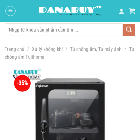
Chuyển
đến
nội
dung
Tìm
kiếm:
Trang chủ
/
Xử lý không khí
/
Tủ chống ẩm, Tủ máy ảnh
/
Tủ
chống ẩm Fujihome
-35%