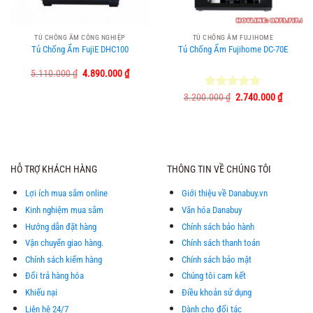
TỦ CHỐNG ẨM CÔNG NGHIỆP
TỦ CHỐNG ẨM FUJIHOME
Tủ Chống Ẩm FujiE DHC100
Tủ Chống Ẩm Fujihome DC-70E
Giá
Giá
5.110.000
₫
4.890.000
₫
gốc
hiện
là:
tại
Giá
Giá
3.200.000
Được xếp
₫
2.740.000
₫
5.110.000 ₫.
là:
gốc
hiện
hạng
5.00
4.890.000 ₫.
là:
tại
5 sao
3.200.000 ₫.
là:
2.740.0
HỖ TRỢ KHÁCH HÀNG
THÔNG TIN VỀ CHÚNG TÔI
Lợi ích mua sắm online
Giới thiệu về Danabuy.vn
Kinh nghiệm mua sắm
Văn hóa Danabuy
Hướng dẫn đặt hàng
Chính sách bảo hành
Vận chuyển giao hàng.
Chính sách thanh toán
Chính sách kiểm hàng
Chính sách bảo mật
Đổi trả hàng hóa
Chúng tôi cam kết
Khiếu nại
Điều khoản sử dụng
Liên hệ 24/7
Dành cho đối tác