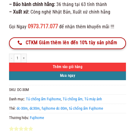
– Bảo hành chính hãng:
36 tháng tại 63 tỉnh thành
– Xuất xứ:
Công nghệ Nhật Bản, Xuất xứ chính hãng
0973.717.077
Gọi Ngay
để nhận thêm khuyến mãi !!!
CTKM Giảm thêm lên đến 10% tùy sản phẩm
Tủ Chống Ẩm Fujihome DC-30M số lượng
Thêm vào giỏ hàng
Mua ngay
SKU:
DC-30M
Danh mục:
Tủ chống ẩm Fujihome
,
Tủ chống ẩm, Tủ máy ảnh
Thẻ:
dc-30m
,
dc30m
,
fujihome dc-30m
,
tủ chống ẩm Fujihome
Thương hiệu:
Fujihome