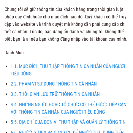
Chúng tôi sẽ giữ thông tin của khách hàng trong thời gian luật
pháp quy định hoặc cho mục đích nào đó. Quý khách có thể truy
cập vào website và trình duyệt mà không cần phải cung cấp chi
tiết cá nhân. Lúc đó, bạn đang ẩn danh và chúng tôi không thể
biết bạn là ai nếu bạn không đăng nhập vào tài khoản của mình.
Danh Mục
1
1. MỤC ĐÍCH THU THẬP THÔNG TIN CÁ NHÂN CỦA NGƯỜI
TIÊU DÙNG
2
2. PHẠM VI SỬ DỤNG THÔNG TIN CÁ NHÂN
3
3. THỜI GIAN LƯU TRỮ THÔNG TIN CÁ NHÂN
4
4. NHỮNG NGƯỜI HOẶC TỔ CHỨC CÓ THỂ ĐƯỢC TIẾP CẬN
VỚI THÔNG TIN CÁ NHÂN CỦA NGƯỜI TIÊU DÙNG
5
5. ĐỊA CHỈ CỦA ĐƠN VỊ THU THẬP VÀ QUẢN LÝ THÔNG TIN
6
6. PHƯƠNG TIỆN VÀ CÔNG CỤ ĐỂ NGƯỜI TIÊU DÙNG TIẾP