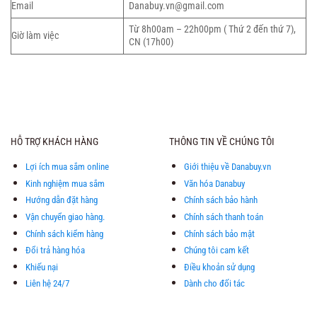
Email
Danabuy.vn@gmail.com
Từ 8h00am – 22h00pm ( Thứ 2 đến thứ 7),
Giờ làm việc
CN (17h00)
HỖ TRỢ KHÁCH HÀNG
THÔNG TIN VỀ CHÚNG TÔI
Lợi ích mua sắm online
Giới thiệu về Danabuy.vn
Kinh nghiệm mua sắm
Văn hóa Danabuy
Hướng dẫn đặt hàng
Chính sách bảo hành
Vận chuyển giao hàng.
Chính sách thanh toán
Chính sách kiểm hàng
Chính sách bảo mật
Đổi trả hàng hóa
Chúng tôi cam kết
Khiếu nại
Điều khoản sử dụng
Liên hệ 24/7
Dành cho đối tác