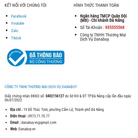
KẾT NỐI VỚI CHÚNG TÔI
HÌNH THỨC THANH TOÁN
Ngân hàng TMCP Quân Đội
Facebook
(MB) - Chi nhánh Đà Nẵng
Youtube
Số Tài Khoản :
935555568
Zalo
Công ty TNHH Thương Mại
Tiktok
Dịch Vụ Danabuy
CÔNG TY TNHH THƯƠNG MẠI DỊCH VỤ DANABUY
Giấy chứng nhận ĐKKD số:
0402156127
do Sở KH & ĐT TP.Đà Nẵng cấp lần đầu ngày
06/07/2022
Địa chỉ :
19 Đỗ Thúc Tịnh, phường Cẩm Lệ, Thành phố Đà Nẵng
Điện thoại :
0973.71.70.77
Email :
danabuy.vn@gmail.com
Web:
Danabuy.vn