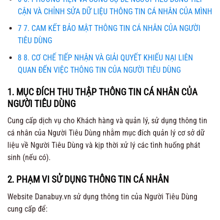
CẬN VÀ CHỈNH SỬA DỮ LIỆU THÔNG TIN CÁ NHÂN CỦA MÌNH
7
7. CAM KẾT BẢO MẬT THÔNG TIN CÁ NHÂN CỦA NGƯỜI
TIÊU DÙNG
8
8. CƠ CHẾ TIẾP NHẬN VÀ GIẢI QUYẾT KHIẾU NẠI LIÊN
QUAN ĐẾN VIỆC THÔNG TIN CỦA NGƯỜI TIÊU DÙNG
1. MỤC ĐÍCH THU THẬP THÔNG TIN CÁ NHÂN CỦA
NGƯỜI TIÊU DÙNG
Cung cấp dịch vụ cho Khách hàng và quản lý, sử dụng thông tin
cá nhân của Người Tiêu Dùng nhằm mục đích quản lý cơ sở dữ
liệu về Người Tiêu Dùng và kịp thời xử lý các tình huống phát
sinh (nếu có).
2. PHẠM VI SỬ DỤNG THÔNG TIN CÁ NHÂN
Website Danabuy.vn sử dụng thông tin của Người Tiêu Dùng
cung cấp để: