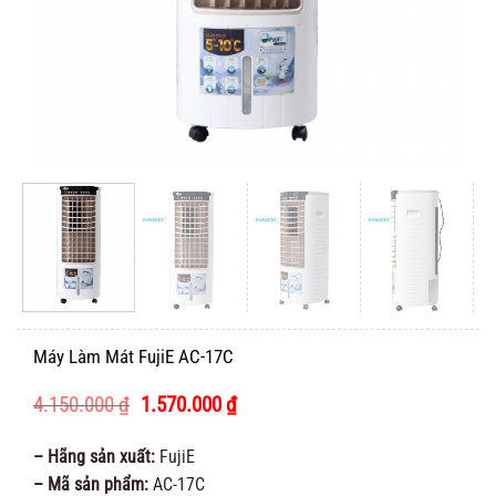
Máy Làm Mát FujiE AC-17C
Giá
Giá
4.150.000
₫
1.570.000
₫
gốc
hiện
là:
tại
– Hãng sản xuất:
FujiE
4.150.000 ₫.
là:
– Mã sản phẩm:
AC-17C
1.570.000 ₫.