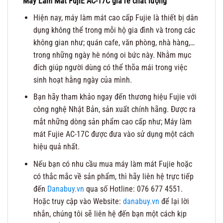
Máy Làm Mát FujiE AC-17C giá rẻ chất lượng
Hiện nay, máy làm mát cao cấp Fujie là thiết bị dân
dụng không thể trong mỗi hộ gia đình và trong các
không gian như; quán cafe, văn phòng, nhà hàng,…
trong những ngày hè nóng oi bức này. Nhằm mục
đích giúp người dùng có thể thõa mái trong việc
sinh hoạt hằng ngày của mình.
Bạn hãy tham khảo ngay đến thương hiệu Fujie với
công nghệ Nhật Bản, sản xuất chính hãng. Được ra
mắt những dòng sản phẩm cao cấp như; Máy làm
mát Fujie AC-17C
được đưa vào sử dụng một cách
hiệu quả nhất.
Nếu bạn có nhu cầu mua máy làm mát Fujie hoặc
có thắc mắc về sản phẩm, thì hãy liên hệ trực tiếp
đến
Danabuy.vn
qua số Hotline: 076 677 4551.
Hoặc truy cập vào Website:
danabuy.vn
để lại lời
nhắn, chúng tôi sẽ liên hệ đến bạn một cách kịp