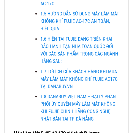
AC-17C
1.5
HƯỚNG DẪN SỬ DỤNG MÁY LÀM MÁT
KHÔNG KHÍ FUJIE AC-17C AN TOÀN,
HIỆU QUẢ
1.6
HIỆN TẠI FUJIE ĐANG TRIỂN KHAI
BẢO HÀNH TẬN NHÀ TOÀN QUỐC ĐỐI
VỚI CÁC SẢN PHẨM TRONG CÁC NGÀNH
HÀNG SAU:
1.7
LỢI ÍCH CỦA KHÁCH HÀNG KHI MUA
MÁY LÀM MÁT KHÔNG KHÍ FUJIE AC17C
TẠI DANABUY.VN
1.8
DANABUY VIỆT NAM – ĐẠI LÝ PHÂN
PHỐI ỦY QUYỀN MÁY LÀM MÁT KHÔNG
KHÍ FUJIE CHÍNH HÃNG CÔNG NGHỆ
NHẬT BẢN TẠI TP ĐÀ NẴNG