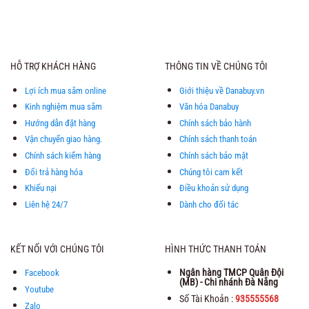
23.930.000 ₫.
là:
19.990.000 ₫.
là:
21.500.000 ₫.
19.120
HỖ TRỢ KHÁCH HÀNG
THÔNG TIN VỀ CHÚNG TÔI
Lợi ích mua sắm online
Giới thiệu về Danabuy.vn
Kinh nghiệm mua sắm
Văn hóa Danabuy
Hướng dẫn đặt hàng
Chính sách bảo hành
Vận chuyển giao hàng.
Chính sách thanh toán
Chính sách kiểm hàng
Chính sách bảo mật
Đổi trả hàng hóa
Chúng tôi cam kết
Khiếu nại
Điều khoản sử dụng
Liên hệ 24/7
Dành cho đối tác
KẾT NỐI VỚI CHÚNG TÔI
HÌNH THỨC THANH TOÁN
Ngân hàng TMCP Quân Đội
Facebook
(MB) - Chi nhánh Đà Nẵng
Youtube
Số Tài Khoản :
935555568
Zalo