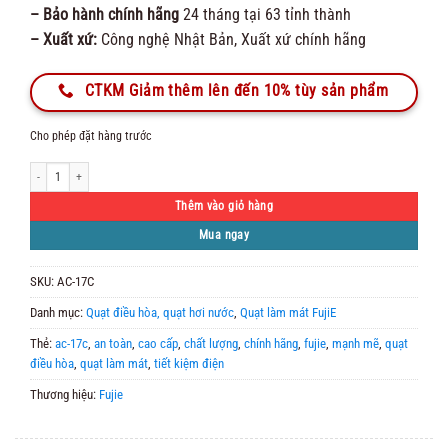
– Bảo hành chính hãng
24 tháng tại 63 tỉnh thành
– Xuất xứ:
Công nghệ Nhật Bản, Xuất xứ chính hãng
CTKM Giảm thêm lên đến 10% tùy sản phẩm
Cho phép đặt hàng trước
Máy Làm Mát FujiE AC-17C số lượng
Thêm vào giỏ hàng
Mua ngay
SKU:
AC-17C
Danh mục:
Quạt điều hòa, quạt hơi nước
,
Quạt làm mát FujiE
Thẻ:
ac-17c
,
an toàn
,
cao cấp
,
chất lượng
,
chính hãng
,
fujie
,
mạnh mẽ
,
quạt
điều hòa
,
quạt làm mát
,
tiết kiệm điện
Thương hiệu:
Fujie