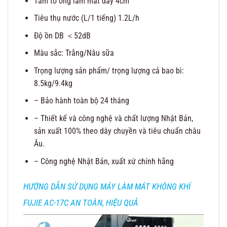
Tấm tổ ong làm mát dầy 4cm
Tiêu thụ nước (L/1 tiếng) 1.2L/h
Độ ồn DB ＜52dB
Màu sắc: Trắng/Nâu sữa
Trọng lượng sản phẩm/ trọng lượng cả bao bì:
8.5kg/9.4kg
– Bảo hành toàn bộ 24 tháng
– Thiết kế và công nghệ và chất lượng Nhật Bản,
sản xuất 100% theo dây chuyền và tiêu chuẩn châu
Âu.
– Công nghệ Nhật Bản, xuất xứ chính hãng
HƯỚNG DẪN SỬ DỤNG MÁY LÀM MÁT KHÔNG KHÍ
FUJIE AC-17C AN TOÀN, HIỆU QUẢ