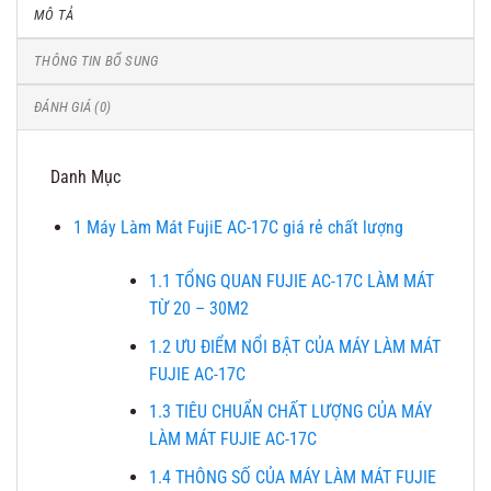
MÔ TẢ
THÔNG TIN BỔ SUNG
ĐÁNH GIÁ (0)
Danh Mục
1
Máy Làm Mát FujiE AC-17C giá rẻ chất lượng
1.1
TỔNG QUAN FUJIE AC-17C LÀM MÁT
TỪ 20 – 30M2
1.2
ƯU ĐIỂM NỔI BẬT CỦA MÁY LÀM MÁT
FUJIE AC-17C
1.3
TIÊU CHUẨN CHẤT LƯỢNG CỦA MÁY
LÀM MÁT FUJIE AC-17C
1.4
THÔNG SỐ CỦA MÁY LÀM MÁT FUJIE