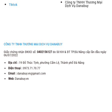
Công ty TNHH Thương Mại
Tiktok
Dịch Vụ Danabuy
CÔNG TY TNHH THƯƠNG MẠI DỊCH VỤ DANABUY
Giấy chứng nhận ĐKKD số:
0402156127
do Sở KH & ĐT TP.Đà Nẵng cấp lần đầu ngày
06/07/2022
Địa chỉ :
19 Đỗ Thúc Tịnh, phường Cẩm Lệ, Thành phố Đà Nẵng
Điện thoại :
0973.71.70.77
Email :
danabuy.vn@gmail.com
Web:
Danabuy.vn