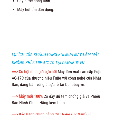
Cây nước nóng lạnh.
Máy hút ẩm dân dụng.
LỢI ÍCH CỦA KHÁCH HÀNG KHI MUA MÁY LÀM MÁT
KHÔNG KHÍ FUJIE AC17C TẠI DANABUY.VN
==> Cơ hội mua giá cực hời
Máy làm mát cao cấp Fujie
AC-17C của thương hiệu Fujie với công nghệ của Nhật
Bản, đang bán với giá cực rẻ tại Danabuy.vn.
==> Máy mới 100%
Có đầy đủ tem chống giả và Phiếu
Bảo Hành Chính Hãng kèm theo.
==>
Bảo hành chính hãng 24 Tháng (02 Năm)
sản