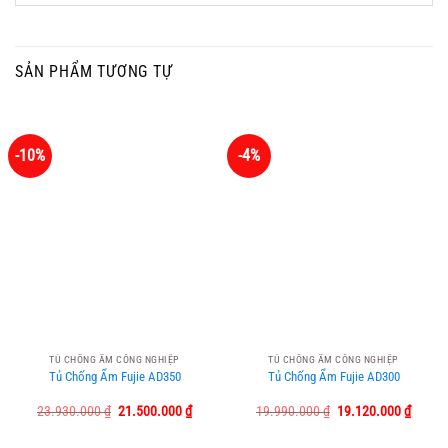
SẢN PHẨM TƯƠNG TỰ
-10%
-4%
TỦ CHỐNG ẨM CÔNG NGHIỆP
TỦ CHỐNG ẨM CÔNG NGHIỆP
Tủ Chống Ẩm Fujie AD350
Tủ Chống Ẩm Fujie AD300
Giá
Giá
Giá
Giá
23.930.000
₫
21.500.000
₫
19.990.000
₫
19.120.000
₫
gốc
hiện
gốc
hiện
là:
tại
là:
tại