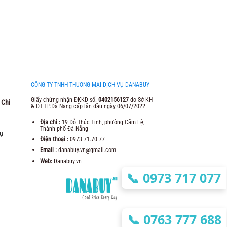
CÔNG TY TNHH THƯƠNG MẠI DỊCH VỤ DANABUY
Giấy chứng nhận ĐKKD số:
0402156127
do Sở KH
 Chi
& ĐT TP.Đà Nẵng cấp lần đầu ngày 06/07/2022
Địa chỉ :
19 Đỗ Thúc Tịnh, phường Cẩm Lệ,
Thành phố Đà Nẵng
ụ
Điện thoại :
0973.71.70.77
Email :
danabuy.vn@gmail.com
Web:
Danabuy.vn
📞
0973 717 077
📞
0763 777 688