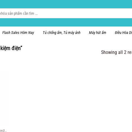
Flash Sales Hôm Nay
Tủ chống ẩm, Tủ máy ảnh
Máy hút ẩm
Điều Hòa D
 kiệm điện”
Showing all 2 re
QUẠT ĐIỀU HÒA, QUẠT HƠI NƯỚC