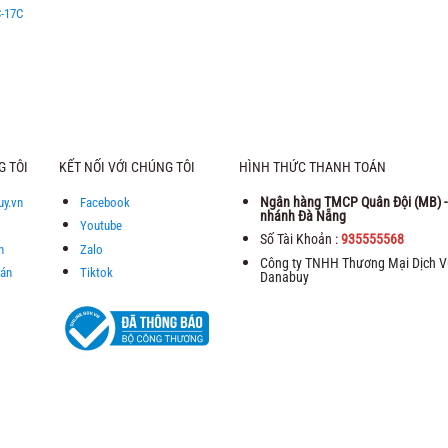
C-17C
á
ện
i
:
570.000 ₫.
G TÔI
KẾT NỐI VỚI CHÚNG TÔI
HÌNH THỨC THANH TOÁN
Ngân hàng TMCP Quân Đội (MB) -
uy.vn
Facebook
nhánh Đà Nẵng
Youtube
Số Tài Khoản :
935555568
h
Zalo
Công ty TNHH Thương Mại Dịch V
oán
Tiktok
Danabuy