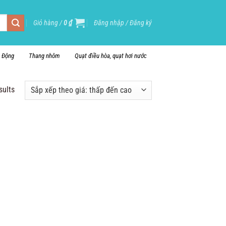
Giỏ hàng /
0
₫
Đăng nhập / Đăng ký
i Động
Thang nhôm
Quạt điều hòa, quạt hơi nước
sults