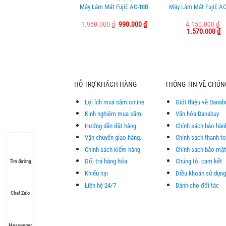
Máy Làm Mát FujiE AC-18B
Máy Làm Mát FujiE A
Giá
Giá
1.950.000
₫
990.000
₫
4.150.000
₫
gốc
hiện
Giá
Gi
1.570.000
₫
là:
tại
gốc
hi
1.950.000 ₫.
là:
là:
tạ
990.000 ₫.
4.150.000 ₫.
là
1.
HỖ TRỢ KHÁCH HÀNG
THÔNG TIN VỀ CHÚN
Lợi ích mua sắm online
Giới thiệu về Danab
Kinh nghiệm mua sắm
Văn hóa Danabuy
Hướng dẫn đặt hàng
Chính sách bảo hàn
Vận chuyển giao hàng.
Chính sách thanh t
Chính sách kiểm hàng
Chính sách bảo mật
Đổi trả hàng hóa
Chúng tôi cam kết
Tìm đường
Khiếu nại
Điều khoản sử dụng
Liên hệ 24/7
Dành cho đối tác
Chat Zalo
Messenger