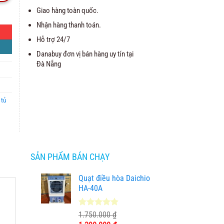
Giao hàng toàn quốc.
Nhận hàng thanh toán.
Hỗ trợ 24/7
Danabuy đơn vị bán hàng uy tín tại
Đà Nẵng
,
tủ
SẢN PHẨM BÁN CHẠY
Quạt điều hòa Daichio
HA-40A
4.89
9
trên 5
1.750.000
₫
dựa trên