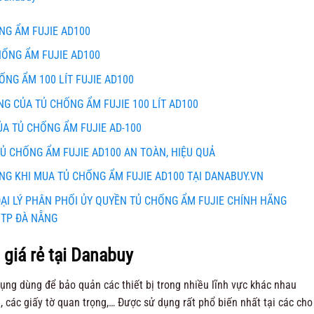
NG ẨM FUJIE AD100
HỐNG ẨM FUJIE AD100
NG ẨM 100 LÍT FUJIE AD100
G CỦA TỦ CHỐNG ẨM FUJIE 100 LÍT AD100
A TỦ CHỐNG ẨM FUJIE AD-100
 CHỐNG ẨM FUJIE AD100 AN TOÀN, HIỆU QUẢ
NG KHI MUA TỦ CHỐNG ẨM FUJIE AD100 TẠI DANABUY.VN
ẠI LÝ PHÂN PHỐI ỦY QUYỀN TỦ CHỐNG ẨM FUJIE CHÍNH HÃNG
 TP ĐÀ NẴNG
giá rẻ tại Danabuy
dụng dùng để bảo quản các thiết bị trong nhiều lĩnh vực khác nhau
, các giấy tờ quan trọng,… Được sử dụng rất phổ biến nhất tại các cho