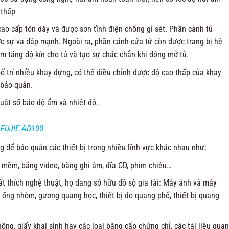
 thấp
cao cấp tôn dày và được sơn tĩnh điện chống gỉ sét. Phần cánh tủ
c sự va đập mạnh. Ngoài ra, phần cánh cửa tử còn được trang bị hệ
 tăng độ kín cho tủ và tạo sự chắc chắn khi đóng mở tủ.
ố trí nhiều khay đựng, có thể điều chỉnh được độ cao thấp của khay
 bảo quản.
uật số báo độ ẩm và nhiệt độ.
FUJIE AD100
để bảo quản các thiết bị trong nhiều lĩnh vực khác nhau như;
a mềm, băng video, băng ghi âm, đĩa CD, phim chiếu…
ất thích nghệ thuật, họ đang sở hữu đồ sộ gia tài: Máy ảnh và máy
n, ống nhòm, gương quang học, thiết bị đo quang phổ, thiết bị quang
hồng, giấy khai sinh hay các loại bằng cấp chứng chỉ, các tài liệu quan