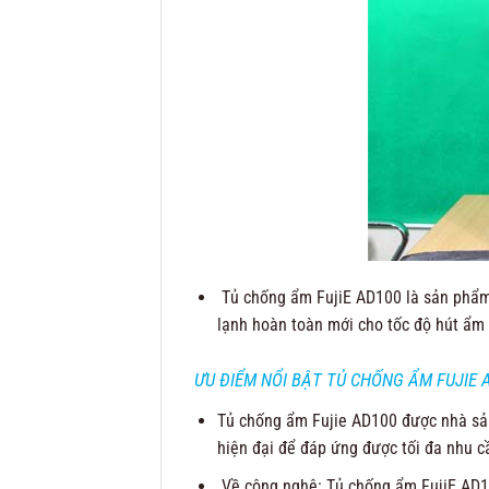
Tủ chống ẩm FujiE AD100 là sản phẩm 
lạnh hoàn toàn mới cho tốc độ hút ẩm
ƯU ĐIỂM NỔI BẬT TỦ CHỐNG ẨM FUJIE 
Tủ chống ẩm Fujie AD100 được nhà sản 
hiện đại để đáp ứng được tối đa nhu 
Về công nghệ: Tủ chống ẩm FujiE AD1