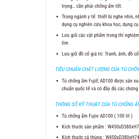
trọng… cần phải chống ẩm tốt.
Trong ngành y tế: thiết bị nghe nhìn, 
dụng cụ nghiên cứu khoa học, dụng cụ 
Lưu giữ các vật phẩm trong thí nghiệm:
tìm
Lưu giữ đồ cổ giá trị: Tranh, ảnh, đồ 
TIÊU CHUẨN CHẤT LƯỢNG CỦA TỦ CHỐNG
Tủ chống ẩm FujiE AD100 được sản xuấ
chuẩn quốc tế và có đầy đủ các chứng
THÔNG SỐ KỸ THUẬT CỦA TỦ CHỐNG ẨM
Tủ chống ẩm Fujie AD100 ( 100 lít )
Kích thước sản phẩm : W450xD380x
Kích thước cả thùng : W450xD380xH