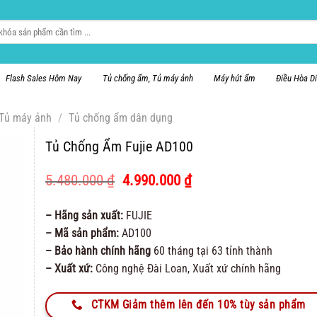
Flash Sales Hôm Nay
Tủ chống ẩm, Tủ máy ảnh
Máy hút ẩm
Điều Hòa D
 Tủ máy ảnh
/
Tủ chống ẩm dân dụng
Tủ Chống Ẩm Fujie AD100
Giá
Giá
5.480.000
₫
4.990.000
₫
gốc
hiện
là:
tại
– Hãng sản xuất:
FUJIE
5.480.000 ₫.
là:
– Mã sản phẩm:
AD100
4.990.000 ₫.
– Bảo hành chính hãng
60 tháng tại 63 tỉnh thành
– Xuất xứ:
Công nghệ Đài Loan, Xuất xứ chính hãng
CTKM Giảm thêm lên đến 10% tùy sản phẩm