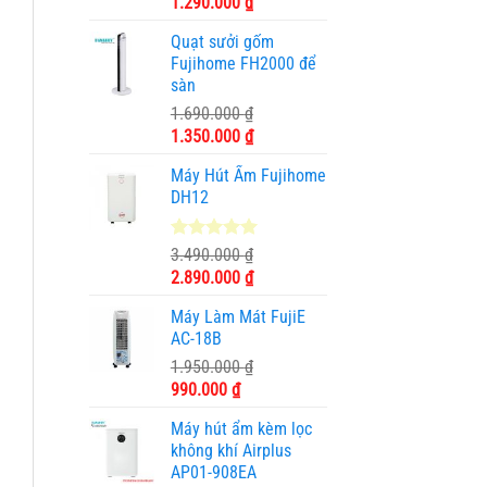
Giá
Giá
1.290.000
₫
đánh giá
gốc
hiện
Quạt sưởi gốm
là:
tại
Fujihome FH2000 để
1.750.000 ₫.
là:
sàn
1.290.000 ₫.
1.690.000
₫
Giá
Giá
1.350.000
₫
gốc
hiện
Máy Hút Ẩm Fujihome
là:
tại
DH12
1.690.000 ₫.
là:
1.350.000 ₫.
5.00
2
trên 5
3.490.000
₫
dựa trên
Giá
Giá
2.890.000
₫
đánh giá
gốc
hiện
Máy Làm Mát FujiE
là:
tại
AC-18B
3.490.000 ₫.
là:
1.950.000
₫
2.890.000 ₫.
Giá
Giá
990.000
₫
gốc
hiện
Máy hút ẩm kèm lọc
là:
tại
không khí Airplus
1.950.000 ₫.
là:
AP01-908EA
990.000 ₫.