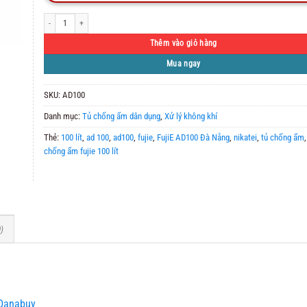
Tủ Chống Ẩm Fujie AD100 số lượng
Thêm vào giỏ hàng
Mua ngay
SKU:
AD100
Danh mục:
Tủ chống ẩm dân dụng
,
Xử lý không khí
Thẻ:
100 lít
,
ad 100
,
ad100
,
fujie
,
FujiE AD100 Đà Nẵng
,
nikatei
,
tủ chống ẩm
chống ẩm fujie 100 lít
)
 Danabuy