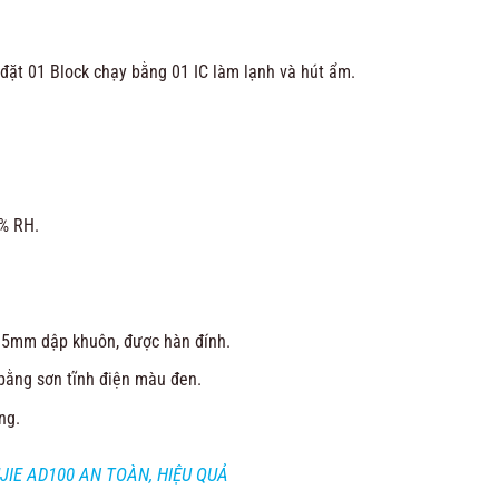
 đặt 01 Block chạy bằng 01 IC làm lạnh và hút ẩm.
% RH.
1.5mm dập khuôn, được hàn đính.
bằng sơn tĩnh điện màu đen.
ng.
IE AD100 AN TOÀN, HIỆU QUẢ