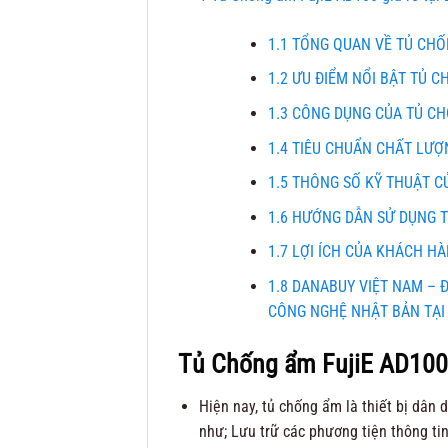
1.1
TỔNG QUAN VỀ TỦ CHỐ
1.2
ƯU ĐIỂM NỔI BẬT TỦ C
1.3
CÔNG DỤNG CỦA TỦ CHỐ
1.4
TIÊU CHUẨN CHẤT LƯỢN
1.5
THÔNG SỐ KỸ THUẬT CỦ
1.6
HƯỚNG DẪN SỬ DỤNG TỦ
1.7
LỢI ÍCH CỦA KHÁCH HÀ
1.8
DANABUY VIỆT NAM – Đ
CÔNG NGHỆ NHẬT BẢN TẠI
Tủ Chống ẩm FujiE AD100 
Hiện nay, tủ chống ẩm là thiết bị dân 
như; Lưu trữ các phương tiện thông tin