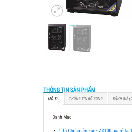
THÔNG TIN SẢN PHẨM
MÔ TẢ
THÔNG TIN BỔ SUNG
ĐÁNH GIÁ (0
Danh Mục
1
Tủ Chống ẩm FujiE AD100 giá rẻ tại