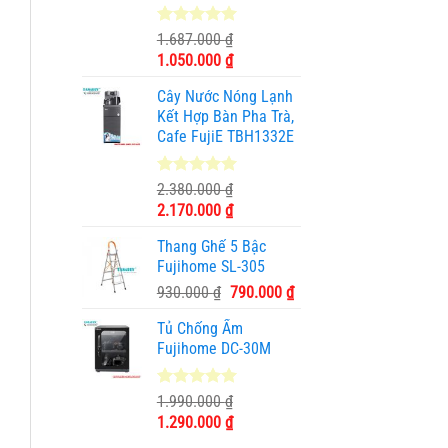
5.00
1
trên 5
1.687.000
₫
dựa trên
Giá
Giá
1.050.000
₫
đánh giá
gốc
hiện
Cây Nước Nóng Lạnh
là:
tại
Kết Hợp Bàn Pha Trà,
1.687.000 ₫.
là:
Cafe FujiE TBH1332E
1.050.000 ₫.
5.00
11
trên 5
2.380.000
₫
dựa trên
Giá
Giá
2.170.000
₫
đánh giá
gốc
hiện
Thang Ghế 5 Bậc
là:
tại
Fujihome SL-305
2.380.000 ₫.
là:
Giá
Giá
930.000
₫
790.000
₫
2.170.000 ₫.
gốc
hiện
Tủ Chống Ẩm
là:
tại
Fujihome DC-30M
930.000 ₫.
là:
790.000 ₫.
5.00
3
trên 5
1.990.000
₫
dựa trên
Giá
Giá
1.290.000
₫
đánh giá
gốc
hiện