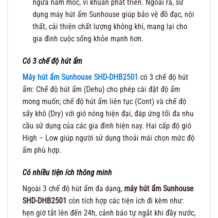
ngừa nấm mốc, vi khuẩn phát triển. Ngoài ra, sử
dụng máy hút ẩm Sunhouse giúp bảo vệ đồ đạc, nội
thất, cải thiện chất lượng không khí, mang lại cho
gia đình cuộc sống khỏe mạnh hơn.
Có 3 chế độ hút ẩm
Máy hút ẩm Sunhouse SHD-DHB2501
có 3 chế độ hút
ẩm: Chế độ hút ẩm (Dehu) cho phép cài đặt độ ẩm
mong muốn; chế độ hút ẩm liên tục (Cont) và chế độ
sấy khô (Dry) với gió nóng hiện đại, đáp ứng tối đa nhu
cầu sử dụng của các gia đình hiện nay. Hai cấp độ gió
High – Low giúp người sử dụng thoải mái chọn mức độ
ẩm phù hợp.
Có nhiều tiện ích thông minh
Ngoài 3 chế độ hút ẩm đa dạng,
máy hút ẩm Sunhouse
SHD-DHB2501
còn tích hợp các tiện ích đi kèm như:
hẹn giờ tắt lên đến 24h, cảnh báo tự ngắt khi đầy nước,