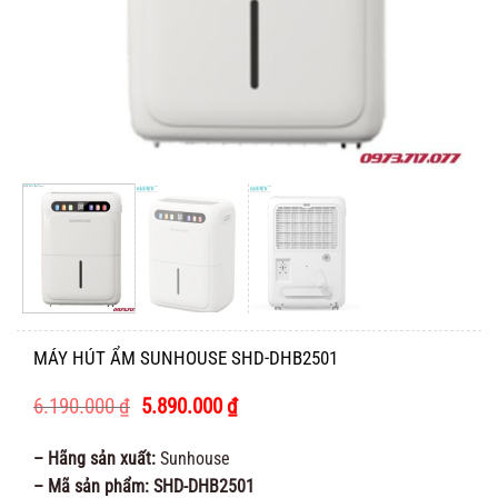
MÁY HÚT ẨM SUNHOUSE SHD-DHB2501
Giá
Giá
6.190.000
₫
5.890.000
₫
gốc
hiện
là:
tại
– Hãng sản xuất:
Sunhouse
6.190.000 ₫.
là:
– Mã sản phẩm: SHD-DHB2501
5.890.000 ₫.