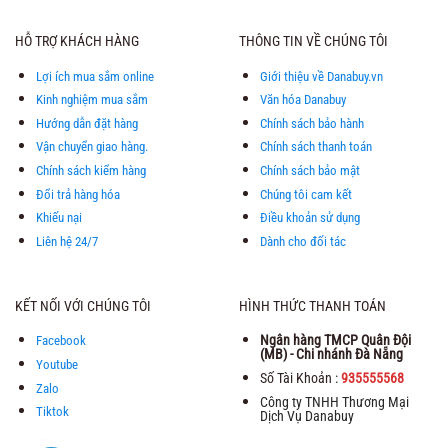
HỖ TRỢ KHÁCH HÀNG
THÔNG TIN VỀ CHÚNG TÔI
Lợi ích mua sắm online
Giới thiệu về Danabuy.vn
Kinh nghiệm mua sắm
Văn hóa Danabuy
Hướng dẫn đặt hàng
Chính sách bảo hành
Vận chuyển giao hàng.
Chính sách thanh toán
Chính sách kiểm hàng
Chính sách bảo mật
Đổi trả hàng hóa
Chúng tôi cam kết
Khiếu nại
Điều khoản sử dụng
Liên hệ 24/7
Dành cho đối tác
KẾT NỐI VỚI CHÚNG TÔI
HÌNH THỨC THANH TOÁN
Ngân hàng TMCP Quân Đội
Facebook
(MB) - Chi nhánh Đà Nẵng
Youtube
Số Tài Khoản :
935555568
Zalo
Công ty TNHH Thương Mại
Tiktok
Dịch Vụ Danabuy