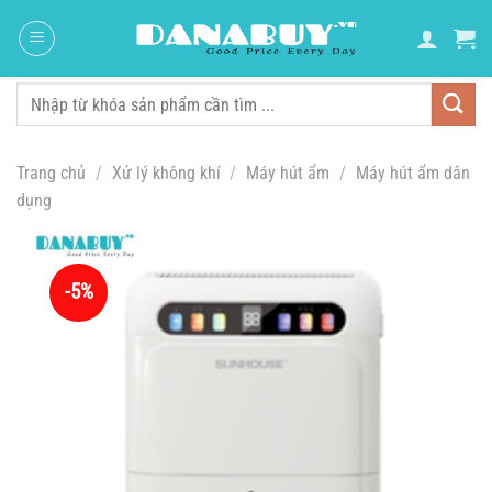
Chuyển
đến
nội
dung
Tìm
kiếm:
Trang chủ
/
Xử lý không khí
/
Máy hút ẩm
/
Máy hút ẩm dân
dụng
-5%