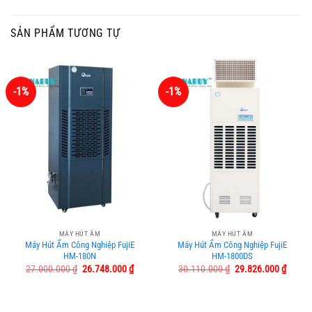
SẢN PHẨM TƯƠNG TỰ
-1%
-1%
MÁY HÚT ẨM
MÁY HÚT ẨM
Máy Hút Ẩm Công Nghiệp FujiE
Máy Hút Ẩm Công Nghiệp FujiE
HM-180N
HM-1800DS
Giá
Giá
Giá
Giá
27.000.000
₫
26.748.000
₫
30.110.000
₫
29.826.000
₫
gốc
hiện
gốc
hiện
là:
tại
là:
tại
27.000.000 ₫.
là:
30.110.000 ₫.
là:
26.748.000 ₫.
29.826