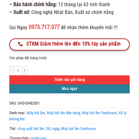
– Bảo hành chính hãng:
12 tháng tại 63 tỉnh thành
– Xuất xứ:
Công nghệ Nhật Bản, Xuất xứ chính hãng
0973.717.077
Gọi Ngay
để nhận thêm khuyến mãi !!!
CTKM Giảm thêm lên đến 10% tùy sản phẩm
Cho phép đặt hàng trước
MÁY HÚT ẨM SUNHOUSE SHD-DHB2501 số lượng
Thêm vào giỏ hàng
Mua ngay
SKU:
SHD-DHB2501
Danh mục:
Máy hút ẩm
,
Máy hút ẩm dân dụng
,
Máy hút ẩm Sunhouse
,
Xử lý
không khí
Thẻ:
công suất hút ẩm 25L/ngày
,
Máy hút ẩm Sunhouse
Thương hiệu:
Sunhouse