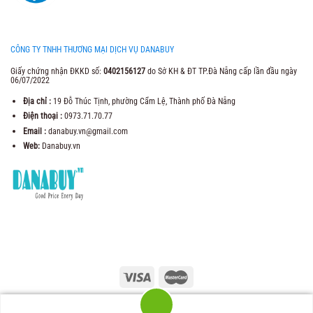
CÔNG TY TNHH THƯƠNG MẠI DỊCH VỤ DANABUY
Giấy chứng nhận ĐKKD số:
0402156127
do Sở KH & ĐT TP.Đà Nẵng cấp lần đầu ngày
06/07/2022
Địa chỉ :
19 Đỗ Thúc Tịnh, phường Cẩm Lệ, Thành phố Đà Nẵng
Điện thoại :
0973.71.70.77
Email :
danabuy.vn@gmail.com
Web:
Danabuy.vn
2021 Copyright ©
Trung Tâm Thương Mại Danabuy
. Web Design by