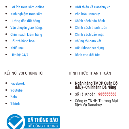
Lợi ích mua sắm online
Giới thiệu về Danabuy.vn
Kinh nghiệm mua sắm
Văn hóa Danabuy
Hướng dẫn đặt hàng
Chính sách bảo hành
Vận chuyển giao hàng.
Chính sách thanh toán
Chính sách kiểm hàng
Chính sách bảo mật
Đổi trả hàng hóa
Chúng tôi cam kết
Khiếu nại
Điều khoản sử dụng
Liên hệ 24/7
Dành cho đối tác
KẾT NỐI VỚI CHÚNG TÔI
HÌNH THỨC THANH TOÁN
Ngân hàng TMCP Quân Đội
Facebook
(MB) - Chi nhánh Đà Nẵng
Youtube
Số Tài Khoản :
935555568
Zalo
Công ty TNHH Thương Mại
Tiktok
Dịch Vụ Danabuy