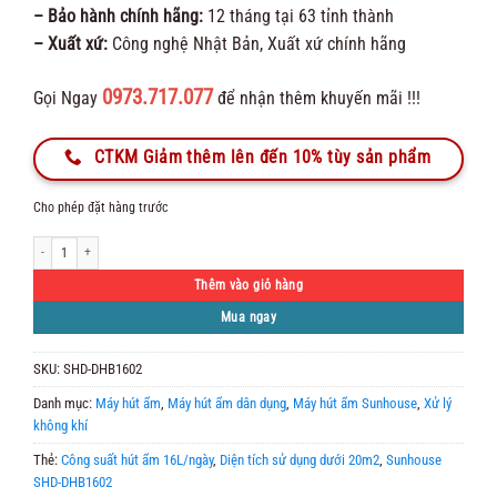
– Bảo hành chính hãng:
12 tháng tại 63 tỉnh thành
– Xuất xứ:
Công nghệ Nhật Bản, Xuất xứ chính hãng
0973.717.077
Gọi Ngay
để nhận thêm khuyến mãi !!!
CTKM Giảm thêm lên đến 10% tùy sản phẩm
Cho phép đặt hàng trước
MÁY HÚT ẨM SUNHOUSE SHD-DHB1602 số lượng
Thêm vào giỏ hàng
Mua ngay
SKU:
SHD-DHB1602
Danh mục:
Máy hút ẩm
,
Máy hút ẩm dân dụng
,
Máy hút ẩm Sunhouse
,
Xử lý
không khí
Thẻ:
Công suất hút ẩm 16L/ngày
,
Diện tích sử dụng dưới 20m2
,
Sunhouse
SHD-DHB1602