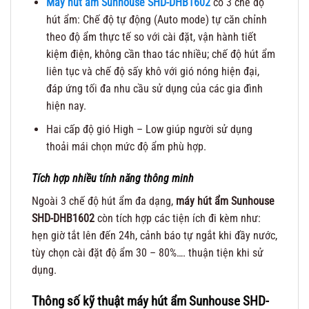
Máy hút ẩm Sunhouse SHD-DHB1602
có 3 chế độ
hút ẩm: Chế độ tự động (Auto mode) tự căn chỉnh
theo độ ẩm thực tế so với cài đặt, vận hành tiết
kiệm điện, không cần thao tác nhiều; chế độ hút ẩm
liên tục và chế độ sấy khô với gió nóng hiện đại,
đáp ứng tối đa nhu cầu sử dụng của các gia đình
hiện nay.
Hai cấp độ gió High – Low giúp người sử dụng
thoải mái chọn mức độ ẩm phù hợp.
Tích hợp nhiều tính năng thông minh
Ngoài 3 chế độ hút ẩm đa dạng,
máy hút ẩm Sunhouse
SHD-DHB1602
còn tích hợp các tiện ích đi kèm như:
hẹn giờ tắt lên đến 24h, cảnh báo tự ngắt khi đầy nước,
tùy chọn cài đặt độ ẩm 30 – 80%…. thuận tiện khi sử
dụng.
Thông số kỹ thuật máy hút ẩm Sunhouse SHD-