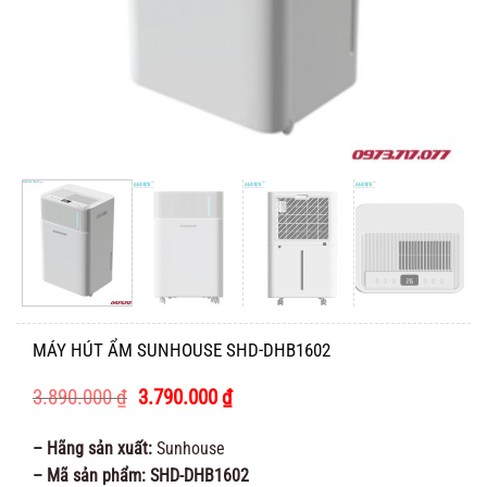
MÁY HÚT ẨM SUNHOUSE SHD-DHB1602
Giá
Giá
3.890.000
₫
3.790.000
₫
gốc
hiện
là:
tại
– Hãng sản xuất:
Sunhouse
3.890.000 ₫.
là:
– Mã sản phẩm: SHD-DHB1602
3.790.000 ₫.