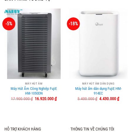
-5%
-18%
MÁY HÚT ẨM
MÁY HÚT ẨM DÂN DỤNG
Máy Hút Ẩm Công Nghiệp FujiE
Máy hút ẩm dân dụng FujiE HM-
HM-1050DN
914EC
Giá
Giá
Giá
Giá
17.900.000
₫
16.920.000
₫
5.400.000
₫
4.430.000
₫
gốc
hiện
gốc
hiện
là:
tại
là:
tại
17.900.000 ₫.
là:
5.400.000 ₫.
là:
16.920.000 ₫.
4.430.0
HỖ TRỢ KHÁCH HÀNG
THÔNG TIN VỀ CHÚNG TÔI