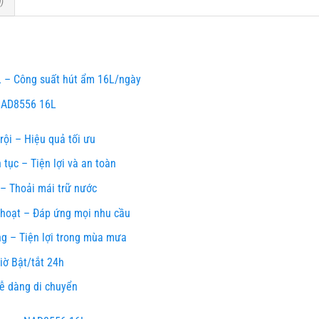
)
– Công suất hút ẩm 16L/ngày
NAD8556 16L
ội – Hiệu quả tối ưu
 tục – Tiện lợi và an toàn
– Thoải mái trữ nước
 hoạt – Đáp ứng mọi nhu cầu
g – Tiện lợi trong mùa mưa
ờ Bật/tắt 24h
ễ dàng di chuyển