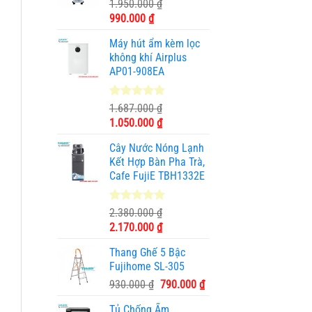
1.950.000
₫
2.890.000 ₫.
Giá
Giá
990.000
₫
gốc
hiện
Máy hút ẩm kèm lọc
là:
tại
không khí Airplus
1.950.000 ₫.
là:
AP01-908EA
990.000 ₫.
5.00
1
trên 5
1.687.000
₫
dựa trên
Giá
Giá
1.050.000
₫
đánh giá
gốc
hiện
Cây Nước Nóng Lạnh
là:
tại
Kết Hợp Bàn Pha Trà,
1.687.000 ₫.
là:
Cafe FujiE TBH1332E
1.050.000 ₫.
5.00
11
trên 5
2.380.000
₫
dựa trên
Giá
Giá
2.170.000
₫
đánh giá
gốc
hiện
Thang Ghế 5 Bậc
là:
tại
Fujihome SL-305
2.380.000 ₫.
là:
Giá
Giá
930.000
₫
790.000
₫
2.170.000 ₫.
gốc
hiện
Tủ Chống Ẩm