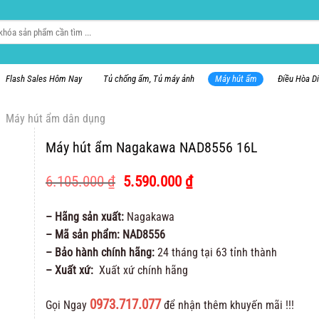
Flash Sales Hôm Nay
Tủ chống ẩm, Tủ máy ảnh
Máy hút ẩm
Điều Hòa D
Máy hút ẩm dân dụng
Máy hút ẩm Nagakawa NAD8556 16L
Giá
Giá
6.105.000
₫
5.590.000
₫
gốc
hiện
là:
tại
– Hãng sản xuất:
Nagakawa
6.105.000 ₫.
là:
– Mã sản phẩm: NAD8556
5.590.000 ₫.
– Bảo hành chính hãng:
24 tháng tại 63 tỉnh thành
– Xuất xứ:
Xuất xứ chính hãng
0973.717.077
Gọi Ngay
để nhận thêm khuyến mãi !!!