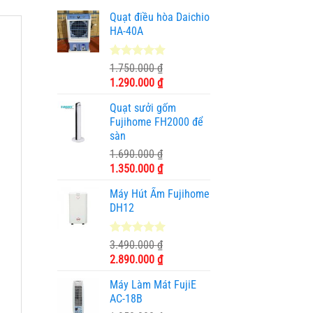
Quạt điều hòa Daichio
HA-40A
4.89
9
trên 5
1.750.000
₫
dựa trên
Giá
Giá
1.290.000
₫
đánh giá
gốc
hiện
Quạt sưởi gốm
là:
tại
Fujihome FH2000 để
1.750.000 ₫.
là:
sàn
1.290.000 ₫.
1.690.000
₫
Giá
Giá
1.350.000
₫
gốc
hiện
Máy Hút Ẩm Fujihome
là:
tại
DH12
1.690.000 ₫.
là:
1.350.000 ₫.
5.00
2
trên 5
3.490.000
₫
dựa trên
Giá
Giá
2.890.000
₫
đánh giá
gốc
hiện
Máy Làm Mát FujiE
là:
tại
AC-18B
3.490.000 ₫.
là: