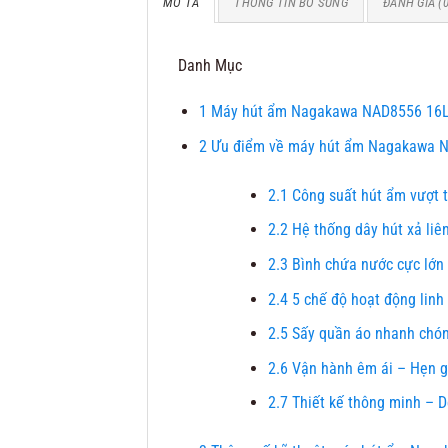
MÔ TẢ
THÔNG TIN BỔ SUNG
ĐÁNH GIÁ (0
Danh Mục
1
Máy hút ẩm Nagakawa NAD8556 16L 
2
Ưu điểm về máy hút ẩm Nagakawa 
2.1
Công suất hút ẩm vượt tr
2.2
Hệ thống dây hút xả liên
2.3
Bình chứa nước cực lớn 
2.4
5 chế độ hoạt động linh
2.5
Sấy quần áo nhanh chón
2.6
Vận hành êm ái – Hẹn gi
2.7
Thiết kế thông minh – D