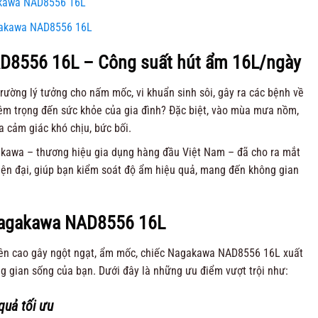
akawa NAD8556 16L
gakawa NAD8556 16L
D8556 16L – Công suất hút ẩm 16L/ngày
trường lý tưởng cho nấm mốc, vi khuẩn sinh sôi, gây ra các bệnh về
êm trọng đến sức khỏe của gia đình? Đặc biệt, vào mùa mưa nồm,
a cảm giác khó chịu, bức bối.
gakawa – thương hiệu gia dụng hàng đầu Việt Nam – đã cho ra mắt
ện đại, giúp bạn kiểm soát độ ẩm hiệu quả, mang đến không gian
Nagakawa NAD8556 16L
ên cao gây ngột ngạt, ẩm mốc, chiếc
Nagakawa
NAD8556 16L xuất
ng gian sống của bạn. Dưới đây là những ưu điểm vượt trội như:
quả tối ưu