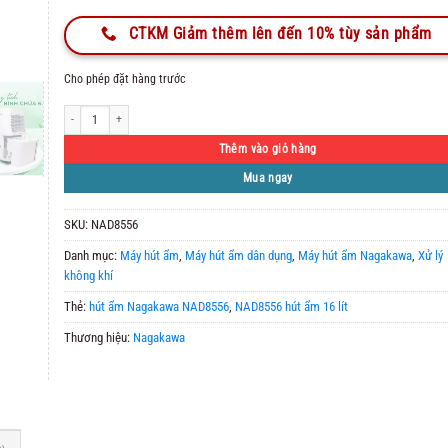
CTKM Giảm thêm lên đến 10% tùy sản phẩm
Cho phép đặt hàng trước
Máy hút ẩm Nagakawa NAD8556 16L số lượng
Thêm vào giỏ hàng
Mua ngay
SKU:
NAD8556
Danh mục:
Máy hút ẩm
,
Máy hút ẩm dân dụng
,
Máy hút ẩm Nagakawa
,
Xử lý
không khí
Thẻ:
hút ẩm Nagakawa NAD8556
,
NAD8556 hút ẩm 16 lít
Thương hiệu:
Nagakawa