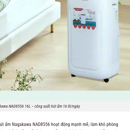
awa NAD8556 16L – công suất hút ẩm 16 lít/ngày
hút ẩm Nagakawa NAD8556 hoạt động mạnh mẽ, làm khô phòng