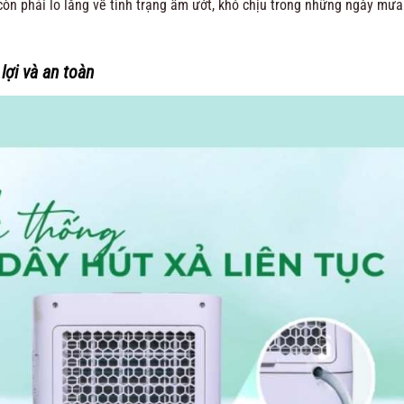
òn phải lo lắng về tình trạng ẩm ướt, khó chịu trong những ngày mưa
lợi và an toàn