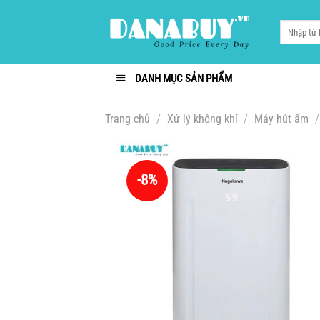
Chuyển
đến
Tìm
kiếm:
nội
dung
DANH MỤC SẢN PHẨM
Trang chủ
/
Xử lý không khí
/
Máy hút ẩm
/
-8%