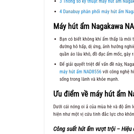
3
Thông số kỹ thuật máy hút ẩm Nag
4
Danabuy phân phối máy hút ẩm Na
Máy hút ẩm Nagakawa NA
Bạn có biết không khí ẩm thấp là môi 
đường hô hấp, dị ứng, ảnh hưởng nghi
quần áo lâu khô, đồ đạc ẩm mốc, gây r
Để giải quyết triệt để vấn đề này, Na
máy hút ẩm NAD8556
với công nghệ hi
sống trong lành và khỏe mạnh.
Ưu điểm về máy hút ẩm 
Dưới cái nóng oi ả của mùa hè và độ ẩm l
hiện như một vị cứu tinh đắc lực cho khô
Công suất hút ẩm vượt trội – Hiệu 