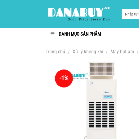
Chuyển
đến
Tìm
kiếm:
nội
dung
DANH MỤC SẢN PHẨM
Trang chủ
/
Xử lý không khí
/
Máy hút ẩm
/
-1%