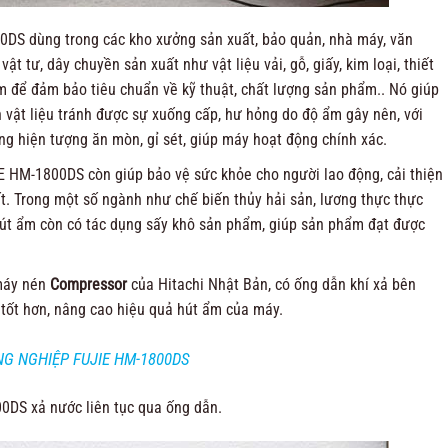
DS dùng trong các kho xưởng sản xuất, bảo quản, nhà máy, văn
ật tư, dây chuyền sản xuất như vật liệu vải, gỗ, giấy, kim loại, thiết
ẩm để đảm bảo tiêu chuẩn về kỹ thuật, chất lượng sản phẩm.. Nó giúp
vật liệu tránh được sự xuống cấp, hư hỏng do độ ẩm gây nên, với
g hiện tượng ăn mòn, gỉ sét, giúp máy hoạt động chính xác.
E HM-1800DS còn giúp bảo vệ sức khỏe cho người lao động, cải thiện
ất. Trong một số ngành như chế biến thủy hải sản, lương thực thực
 ẩm còn có tác dụng sấy khô sản phẩm, giúp sản phẩm đạt được
máy nén
Compressor
của Hitachi Nhật Bản, có ống dẫn khí xả bên
 tốt hơn, nâng cao hiệu quả hút ẩm của máy.
G NGHIỆP FUJIE HM-1800DS
0DS xả nước liên tục qua ống dẫn.