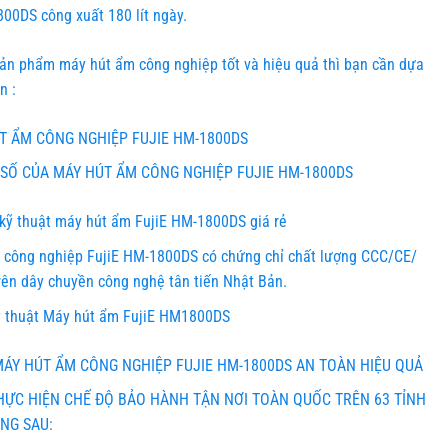
00DS công xuất 180 lít ngày.
ản phẩm máy hút ẩm công nghiệp tốt và hiệu quả thì bạn cần dựa
n :
 ẨM CÔNG NGHIỆP FUJIE HM-1800DS
SỐ CỦA MÁY HÚT ẨM CÔNG NGHIỆP FUJIE HM-1800DS
kỹ thuật máy hút ẩm FujiE HM-1800DS giá rẻ
công nghiệp FujiE HM-1800DS có chứng chỉ chất lượng CCC/CE/
rên dây chuyền công nghệ tân tiến Nhật Bản.
 thuật Máy hút ẩm FujiE HM1800DS
Y HÚT ẨM CÔNG NGHIỆP FUJIE HM-1800DS AN TOÀN HIỆU QUẢ
THỰC HIỆN CHẾ ĐỘ BẢO HÀNH TẬN NƠI TOÀN QUỐC TRÊN 63 TỈNH
NG SAU: