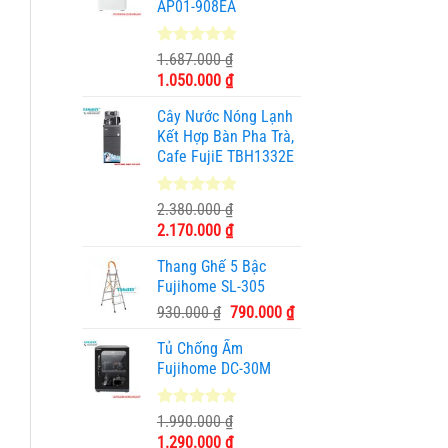
AP01-908EA
990.000 ₫.
5.00
1
trên 5
1.687.000
₫
dựa trên
Giá
Giá
1.050.000
₫
đánh giá
gốc
hiện
Cây Nước Nóng Lạnh
là:
tại
Kết Hợp Bàn Pha Trà,
1.687.000 ₫.
là:
Cafe FujiE TBH1332E
1.050.000 ₫.
5.00
11
trên 5
2.380.000
₫
dựa trên
Giá
Giá
2.170.000
₫
đánh giá
gốc
hiện
Thang Ghế 5 Bậc
là:
tại
Fujihome SL-305
2.380.000 ₫.
là:
Giá
Giá
930.000
₫
790.000
₫
2.170.000 ₫.
gốc
hiện
Tủ Chống Ẩm
là:
tại
Fujihome DC-30M
930.000 ₫.
là:
790.000 ₫.
5.00
3
trên 5
1.990.000
₫
dựa trên
Giá
Giá
1.290.000
₫