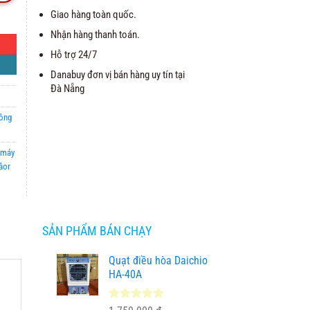
Giao hàng toàn quốc.
Nhận hàng thanh toán.
Hỗ trợ 24/7
Danabuy đơn vị bán hàng uy tín tại
Đà Nẵng
hông
máy
âor
SẢN PHẨM BÁN CHẠY
Quạt điều hòa Daichio
HA-40A
4.89
9
trên 5