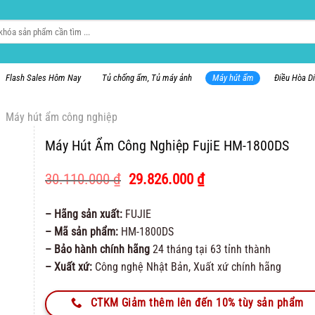
Flash Sales Hôm Nay
Tủ chống ẩm, Tủ máy ảnh
Máy hút ẩm
Điều Hòa D
Máy hút ẩm công nghiệp
Máy Hút Ẩm Công Nghiệp FujiE HM-1800DS
Giá
Giá
30.110.000
₫
29.826.000
₫
gốc
hiện
là:
tại
– Hãng sản xuất:
FUJIE
30.110.000 ₫.
là:
– Mã sản phẩm:
HM-1800DS
29.826.000 ₫.
– Bảo hành chính hãng
24 tháng tại 63 tỉnh thành
– Xuất xứ:
Công nghệ Nhật Bản, Xuất xứ chính hãng
CTKM Giảm thêm lên đến 10% tùy sản phẩm