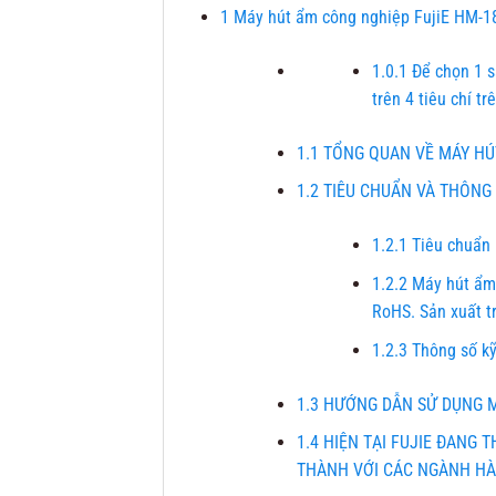
1
Máy hút ẩm công nghiệp FujiE HM-18
1.0.1
Để chọn 1 s
trên 4 tiêu chí trê
1.1
TỔNG QUAN VỀ MÁY HÚT
1.2
TIÊU CHUẨN VÀ THÔNG 
1.2.1
Tiêu chuẩn 
1.2.2
Máy hút ẩm 
RoHS. Sản xuất t
1.2.3
Thông số kỹ
1.3
HƯỚNG DẪN SỬ DỤNG MÁ
1.4
HIỆN TẠI FUJIE ĐANG 
THÀNH VỚI CÁC NGÀNH HÀ