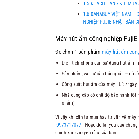
1.5
KHÁCH HÀNG KHI MUA 
1.6
DANABUY VIỆT NAM – Đ
NGHIỆP FUJIE NHẬT BẢN C
Máy hút ẩm công nghiệp FujiE 
Để chọn 1 sản phẩm
máy hút ẩm côn
Diện tích phòng cần sử dụng hút ẩm m
Sản phẩm, vật tư cần bảo quản – độ ẩ
Công suất hút ẩm của máy : Lít /ngày
Nhà cung cấp có chế độ bảo hành tốt h
phẩm).
Vì vậy khi cần tư mua hay tư vấn về máy h
0973717077
. Hoặc để lại yêu cầu chúng
chính xác cho yêu cầu của bạn.