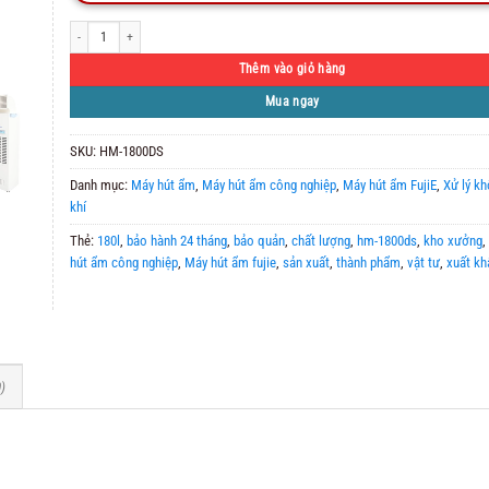
Máy Hút Ẩm Công Nghiệp FujiE HM-1800DS số lượng
Thêm vào giỏ hàng
Mua ngay
SKU:
HM-1800DS
Danh mục:
Máy hút ẩm
,
Máy hút ẩm công nghiệp
,
Máy hút ẩm FujiE
,
Xử lý k
khí
Thẻ:
180l
,
bảo hành 24 tháng
,
bảo quản
,
chất lượng
,
hm-1800ds
,
kho xưởng
,
hút ẩm công nghiệp
,
Máy hút ẩm fujie
,
sản xuất
,
thành phẩm
,
vật tư
,
xuất kh
)