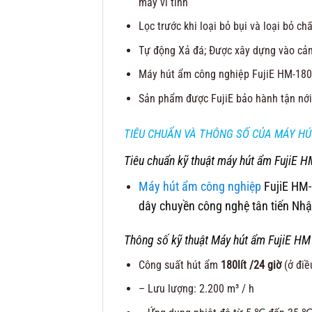
máy vi tính
Lọc trước khi loại bỏ bụi và loại bỏ ch
Tự động Xả đá; Được xây dựng vào cảm
Máy hút ẩm công nghiệp FujiE HM-180
Sản phẩm được FujiE bảo hành tận nới 
TIÊU CHUẨN VÀ THÔNG SỐ CỦA MÁY
HÚ
Tiêu chuẩn kỹ thuật máy hút ẩm FujiE 
Máy hút ẩm công nghiệp
FujiE HM-
dây chuyền công nghệ tân tiến Nhậ
Thông số kỹ thuật Máy hút ẩm FujiE 
Công suất hút ẩm
180lít /24 giờ
(ở điề
– Lưu lượng: 2.200 m³ / h