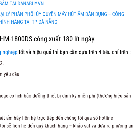
SẮM TẠI DANABUY.VN
ẠI LÝ PHÂN PHỐI ỦY QUYỀN MÁY HÚT ẨM DÂN DỤNG – CÔNG
HÍNH HÃNG TẠI TP ĐÀ NẴNG
HM-1800DS công xuất 180 lít ngày.
g nghiệp
tốt và hiệu quả thì bạn cần dựa trên 4 tiêu chí trên :
2.
m yêu cầu
oặc có lịch bảo dưỡng thiết bị định kỳ miễn phí (thương hiệu sản
út ẩm hãy liên hệ trực tiếp đến chúng tôi qua số hotline :
 tôi sẽ liên hệ đến quý khách hàng – khảo sát và đưa ra phương án