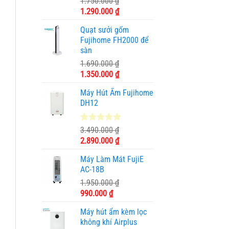
1.750.000
₫
dựa trên
Giá
Giá
1.290.000
₫
đánh giá
gốc
hiện
Quạt sưởi gốm
là:
tại
Fujihome FH2000 để
1.750.000 ₫.
là:
sàn
1.290.000 ₫.
1.690.000
₫
Giá
Giá
1.350.000
₫
gốc
hiện
Máy Hút Ẩm Fujihome
là:
tại
DH12
1.690.000 ₫.
là:
1.350.000 ₫.
5.00
2
trên 5
3.490.000
₫
dựa trên
Giá
Giá
2.890.000
₫
đánh giá
gốc
hiện
Máy Làm Mát FujiE
là:
tại
AC-18B
3.490.000 ₫.
là:
1.950.000
₫
2.890.000 ₫.
Giá
Giá
990.000
₫
gốc
hiện
Máy hút ẩm kèm lọc
là:
tại
không khí Airplus
1.950.000 ₫.
là: