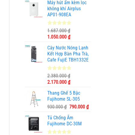
Máy hút ẩm kèm lọc
là:
tại
không khí Airplus
1.950.000 ₫.
là:
AP01-908EA
990.000 ₫.
5.00
1
trên 5
1.687.000
₫
dựa trên
Giá
Giá
1.050.000
₫
đánh giá
gốc
hiện
Cây Nước Nóng Lạnh
là:
tại
Kết Hợp Bàn Pha Trà,
1.687.000 ₫.
là:
Cafe FujiE TBH1332E
1.050.000 ₫.
5.00
11
trên 5
2.380.000
₫
dựa trên
Giá
Giá
2.170.000
₫
đánh giá
gốc
hiện
Thang Ghế 5 Bậc
là:
tại
Fujihome SL-305
2.380.000 ₫.
là:
Giá
Giá
930.000
₫
790.000
₫
2.170.000 ₫.
gốc
hiện
Tủ Chống Ẩm
là:
tại
Fujihome DC-30M
930.000 ₫.
là:
790.000 ₫.