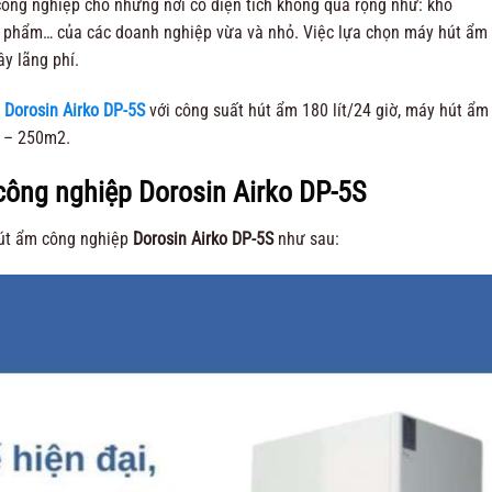
ông nghiệp cho những nơi có diện tích không quá rộng như: kho
c phẩm… của các doanh nghiệp vừa và nhỏ. Việc lựa chọn máy hút ẩm
ây lãng phí.
p
Dorosin Airko DP-5S
với công suất hút ẩm 180 lít/24 giờ, máy hút ẩm
0 – 250m2.
ông nghiệp Dorosin Airko DP-5S
hút ẩm công nghiệp
Dorosin Airko DP-5S
như sau: