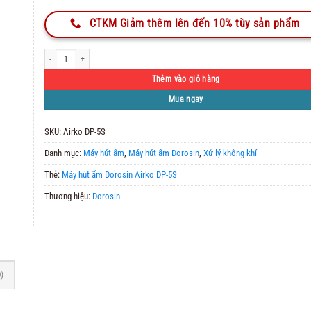
CTKM Giảm thêm lên đến 10% tùy sản phẩm
Máy Hút Ẩm Công Nghiệp Dorosin Airko DP-5S số lượng
Thêm vào giỏ hàng
Mua ngay
SKU:
Airko DP-5S
Danh mục:
Máy hút ẩm
,
Máy hút ẩm Dorosin
,
Xử lý không khí
Thẻ:
Máy hút ẩm Dorosin Airko DP-5S
Thương hiệu:
Dorosin
)