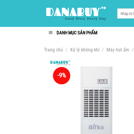
Chuyển
đến
Tìm
kiếm:
nội
dung
DANH MỤC SẢN PHẨM
Trang chủ
/
Xử lý không khí
/
Máy hút ẩm
/
-9%