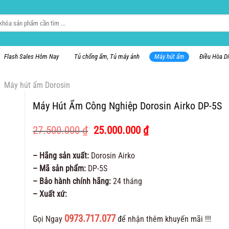
Flash Sales Hôm Nay
Tủ chống ẩm, Tủ máy ảnh
Máy hút ẩm
Điều Hòa D
Máy hút ẩm Dorosin
Máy Hút Ẩm Công Nghiệp Dorosin Airko DP-5S
Giá
Giá
27.500.000
₫
25.000.000
₫
gốc
hiện
là:
tại
– Hãng sản xuất:
Dorosin Airko
27.500.000 ₫.
là:
– Mã sản phẩm:
DP-5S
25.000.000 ₫.
– Bảo hành chính hãng:
24 tháng
– Xuất xứ:
0973.717.077
Gọi Ngay
để nhận thêm khuyến mãi !!!