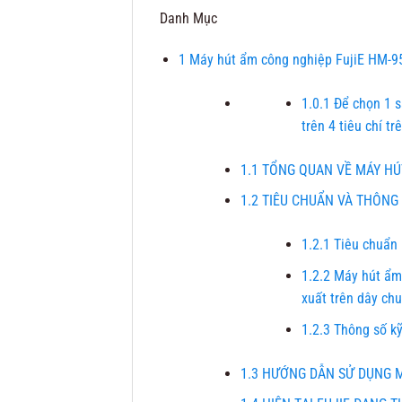
Danh Mục
1
Máy hút ẩm công nghiệp FujiE HM-950
1.0.1
Để chọn 1 s
trên 4 tiêu chí trê
1.1
TỔNG QUAN VỀ MÁY HÚT
1.2
TIÊU CHUẨN VÀ THÔNG 
1.2.1
Tiêu chuẩn 
1.2.2
Máy hút ẩm 
xuất trên dây ch
1.2.3
Thông số kỹ
1.3
HƯỚNG DẪN SỬ DỤNG MÁ