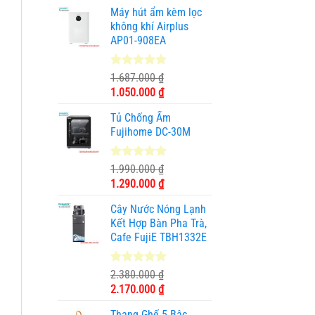
gốc
hiện
Máy hút ẩm kèm lọc
là:
tại
không khí Airplus
1.950.000 ₫.
là:
AP01-908EA
990.000 ₫.
5.00
1
trên 5
1.687.000
₫
dựa trên
Giá
Giá
1.050.000
₫
đánh giá
gốc
hiện
Tủ Chống Ẩm
là:
tại
Fujihome DC-30M
1.687.000 ₫.
là:
1.050.000 ₫.
5.00
3
trên 5
1.990.000
₫
dựa trên
Giá
Giá
1.290.000
₫
đánh giá
gốc
hiện
Cây Nước Nóng Lạnh
là:
tại
Kết Hợp Bàn Pha Trà,
1.990.000 ₫.
là:
Cafe FujiE TBH1332E
1.290.000 ₫.
5.00
11
trên 5
2.380.000
₫
dựa trên
Giá
Giá
2.170.000
₫
đánh giá
gốc
hiện
Thang Ghế 5 Bậc