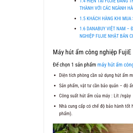
1.4
HIỆN TẠI FUJIE ĐANG 
THÀNH VỚI CÁC NGÀNH HÀ
1.5
KHÁCH HÀNG KHI MUA 
1.6
DANABUY VIỆT NAM – Đ
NGHIỆP FUJIE NHẬT BẢN C
Máy hút ẩm công nghiệp FujiE 
Để chọn 1 sản phẩm
máy hút ẩm côn
Diện tích phòng cần sử dụng hút ẩm m
Sản phẩm, vật tư cần bảo quản – độ ẩ
Công suất hút ẩm của máy : Lít /ngày
Nhà cung cấp có chế độ bảo hành tốt h
phẩm).