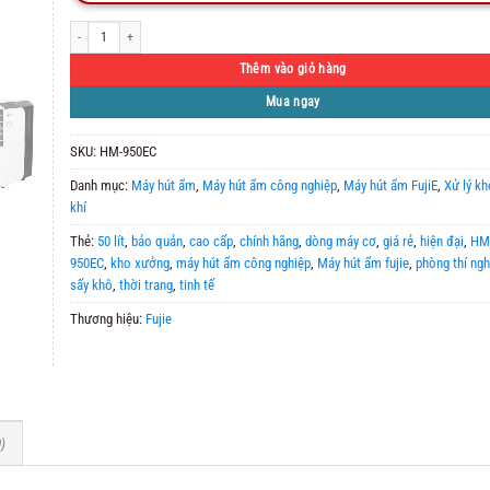
Máy Hút Ẩm Công Nghiệp FujiE HM-950EC số lượng
Thêm vào giỏ hàng
Mua ngay
SKU:
HM-950EC
Danh mục:
Máy hút ẩm
,
Máy hút ẩm công nghiệp
,
Máy hút ẩm FujiE
,
Xử lý k
khí
Thẻ:
50 lít
,
bảo quản
,
cao cấp
,
chính hãng
,
dòng máy cơ
,
giá rẻ
,
hiện đại
,
HM
950EC
,
kho xưởng
,
máy hút ẩm công nghiệp
,
Máy hút ẩm fujie
,
phòng thí ng
sấy khô
,
thời trang
,
tinh tế
Thương hiệu:
Fujie
)