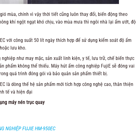
ió mùa, chính vì vậy thời tiết cũng luôn thay đổi, biến động theo
ng khí ngột ngạt khó chịu, vào mùa mưa thì ngôi nhà lại ẩm ướt, độ
C với công suất 50 lít ngày thích hợp để sử dụng kiểm soát độ ẩm
 hoặc lưu kho.
 nghiệp như may mặc, sản xuất linh kiện, y tế, lưu trữ, chế biến thực
ản phẩm không thể thiếu. Máy hút ẩm công nghiệp FujiE sẽ đóng vai
rong quá trình đóng gói và bảo quản sản phẩm thiết bị.
C là dòng thế hệ sản phẩm mới tích hợp công nghệ cao, thân thiện
nh tế và hiện đại
 dụng máy nén trục quay
G NGHIỆP FUJIE HM-950EC