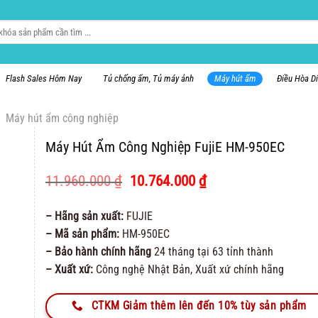
Flash Sales Hôm Nay
Tủ chống ẩm, Tủ máy ảnh
Máy hút ẩm
Điều Hòa D
Máy hút ẩm công nghiệp
Máy Hút Ẩm Công Nghiệp FujiE HM-950EC
Giá
Giá
11.960.000
₫
10.764.000
₫
gốc
hiện
là:
tại
– Hãng sản xuất:
FUJIE
11.960.000 ₫.
là:
– Mã sản phẩm:
HM-950EC
10.764.000 ₫.
– Bảo hành chính hãng
24 tháng tại 63 tỉnh thành
– Xuất xứ:
Công nghệ Nhật Bản, Xuất xứ chính hãng
CTKM Giảm thêm lên đến 10% tùy sản phẩm