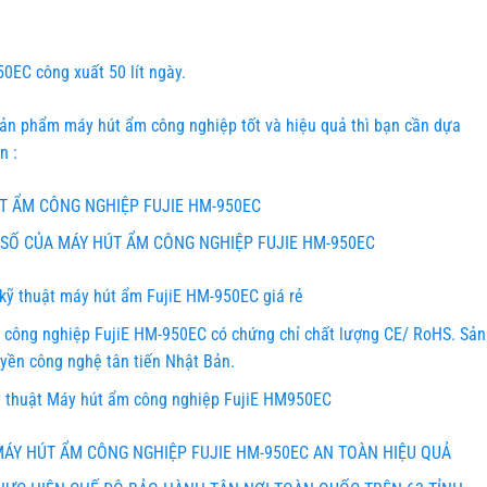
EC công xuất 50 lít ngày.
ản phẩm máy hút ẩm công nghiệp tốt và hiệu quả thì bạn cần dựa
n :
 ẨM CÔNG NGHIỆP FUJIE HM-950EC
SỐ CỦA MÁY HÚT ẨM CÔNG NGHIỆP FUJIE HM-950EC
kỹ thuật máy hút ẩm FujiE HM-950EC giá rẻ
công nghiệp FujiE HM-950EC có chứng chỉ chất lượng CE/ RoHS. Sản
uyền công nghệ tân tiến Nhật Bản.
 thuật Máy hút ẩm công nghiệp FujiE HM950EC
Y HÚT ẨM CÔNG NGHIỆP FUJIE HM-950EC AN TOÀN HIỆU QUẢ