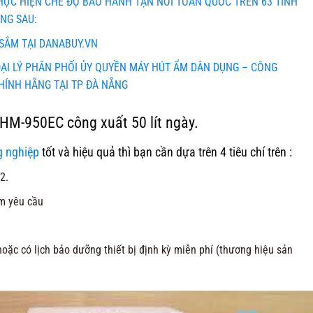
THỰC HIỆN CHẾ ĐỘ BẢO HÀNH TẬN NƠI TOÀN QUỐC TRÊN 63 TỈNH
NG SAU:
SẮM TẠI DANABUY.VN
ẠI LÝ PHÂN PHỐI ỦY QUYỀN MÁY HÚT ẨM DÂN DỤNG – CÔNG
HÍNH HÃNG TẠI TP ĐÀ NẴNG
HM-950EC công xuất 50 lít ngày.
g nghiệp
tốt và hiệu quả thì bạn cần dựa trên 4 tiêu chí trên :
2.
m yêu cầu
oặc có lịch bảo dưỡng thiết bị định kỳ miễn phí (thương hiệu sản