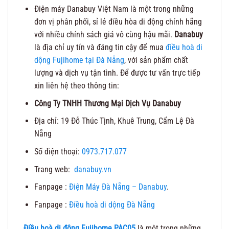
Điện máy Danabuy Việt Nam là một trong những
đơn vị phân phối, sỉ lẻ điều hòa di động chính hãng
với nhiều chính sách giá vô cùng hậu mãi.
Danabuy
là địa chỉ uy tín và đáng tin cậy để mua
điều hoà di
dộng Fujihome tại Đà Nẵng
, với sản phẩm chất
lượng và dịch vụ tận tình. Để được tư vấn trực tiếp
xin liên hệ theo thông tin:
Công Ty TNHH Thương Mại Dịch Vụ Danabuy
Địa chỉ: 19 Đỗ Thúc Tịnh, Khuê Trung, Cẩm Lệ Đà
Nẵng
Số điện thoại:
0973.717.077
Trang web:
danabuy.vn
Fanpage :
Điện Máy Đà Nẵng – Danabuy
.
Fanpage :
Điều hoà di dộng Đà Nẵng
Điều hoà di động Fujihome PAC05
là một trong những