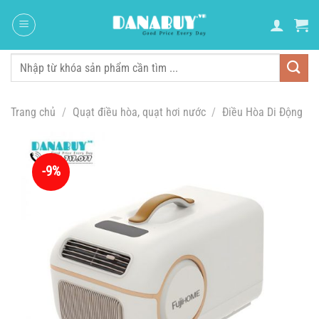
Chuyển
đến
nội
dung
Tìm
kiếm:
Trang chủ
/
Quạt điều hòa, quạt hơi nước
/
Điều Hòa Di Động
-9%