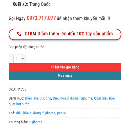
– Xuất xứ:
Trung Quốc
0973.717.077
Gọi Ngay
để nhận thêm khuyến mãi !!!
CTKM Giảm thêm lên đến 10% tùy sản phẩm
Cho phép đặt hàng trước
Máy điều hòa mini di động thông minh Fujihome PAC05 số lượng
Thêm vào giỏ hàng
Mua ngay
SKU:
PAC05
Danh mục:
Điều Hòa Di Động
,
Điều hòa di động Fuijhome
,
Quạt điều hòa,
quạt hơi nước
Thẻ:
điều hòa di động
,
fujihome
,
pac05
Thương hiệu:
Fujihome