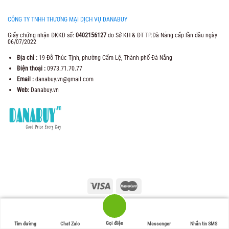
CÔNG TY TNHH THƯƠNG MẠI DỊCH VỤ DANABUY
Giấy chứng nhận ĐKKD số:
0402156127
do Sở KH & ĐT TP.Đà Nẵng cấp lần đầu ngày
06/07/2022
Địa chỉ :
19 Đỗ Thúc Tịnh, phường Cẩm Lệ, Thành phố Đà Nẵng
Điện thoại :
0973.71.70.77
Email :
danabuy.vn@gmail.com
Web:
Danabuy.vn
2021 Copyright ©
Trung Tâm Thương Mại Danabuy
. Web Design by
Danabuy.vn
Gọi điện
Tìm đường
Chat Zalo
Messenger
Nhắn tin SMS