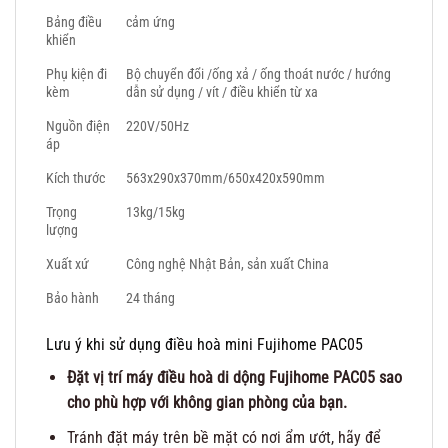
Bảng điều
cảm ứng
khiển
Phụ kiện đi
Bộ chuyển đổi /ống xả / ống thoát nước / hướng
kèm
dẫn sử dụng / vít / điều khiển từ xa
Nguồn điện
220V/50Hz
áp
Kích thước
563x290x370mm/650x420x590mm
Trọng
13kg/15kg
lượng
Xuất xứ
Công nghệ Nhật Bản, sản xuất China
Bảo hành
24 tháng
Lưu ý khi sử dụng điều hoà mini
Fujihome PAC05
Đặt vị trí máy điều hoà di dộng Fujihome PAC05 sao
cho phù hợp với không gian phòng của bạn.
Tránh đặt máy trên bề mặt có nơi ẩm ướt, hãy để