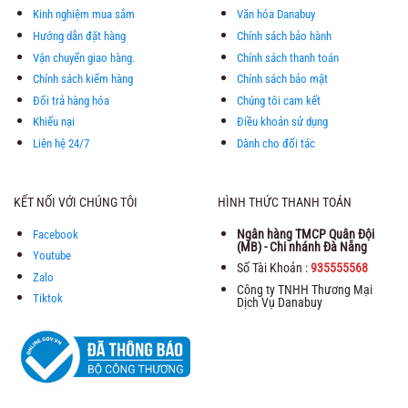
Kinh nghiệm mua sắm
Văn hóa Danabuy
Hướng dẫn đặt hàng
Chính sách bảo hành
Vận chuyển giao hàng.
Chính sách thanh toán
Chính sách kiểm hàng
Chính sách bảo mật
Đổi trả hàng hóa
Chúng tôi cam kết
Khiếu nại
Điều khoản sử dụng
Liên hệ 24/7
Dành cho đối tác
KẾT NỐI VỚI CHÚNG TÔI
HÌNH THỨC THANH TOÁN
Ngân hàng TMCP Quân Đội
Facebook
(MB) - Chi nhánh Đà Nẵng
Youtube
Số Tài Khoản :
935555568
Zalo
Công ty TNHH Thương Mại
Tiktok
Dịch Vụ Danabuy