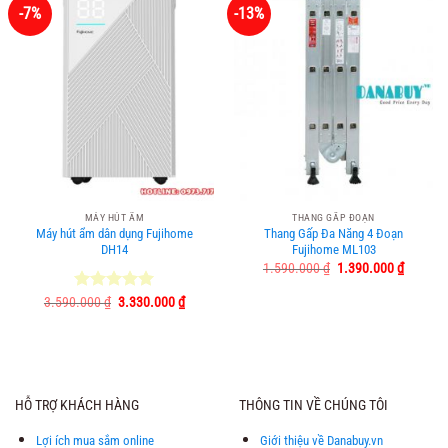
-7%
-13%
MÁY HÚT ẨM
THANG GẤP ĐOẠN
Máy hút ẩm dân dụng Fujihome
Thang Gấp Đa Năng 4 Đoạn
DH14
Fujihome ML103
Giá
Giá
1.590.000
₫
1.390.000
₫
gốc
hiện
là:
tại
Giá
Giá
3.590.000
Được xếp
₫
3.330.000
₫
1.590.000 ₫.
là:
gốc
hiện
hạng
5.00
1.390.0
là:
tại
5 sao
3.590.000 ₫.
là:
3.330.000 ₫.
HỖ TRỢ KHÁCH HÀNG
THÔNG TIN VỀ CHÚNG TÔI
Lợi ích mua sắm online
Giới thiệu về Danabuy.vn