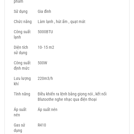
phẩm
Sử dụng
Gia đình
Chức năng
Làm lạnh , hút ẩm , quạt mát
Công suất
5000BTU
lạnh
Diện tích
10- 15 m2
sử dụng
Công suất
500W
định mức
Lưu lượng
220m3/h
khí
Tính năng
Điều khiển ra lệnh bằng giọng nói , kết nối
Blutoothe nghe nhạc qua điện thoại
Áp suất
Áp suất nén
nén
Gas sử
R410
dụng