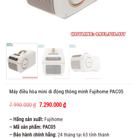
Máy điều hòa mini di động thông minh Fujihome PAC05
Giá
Giá
7.990.000
₫
7.290.000
₫
gốc
hiện
là:
tại
– Hãng sản xuất:
Fujihome
7.990.000 ₫.
là:
– Mã sản phẩm: PAC05
7.290.000 ₫.
– Bảo hành chính hãng:
24 tháng tại 63 tỉnh thành