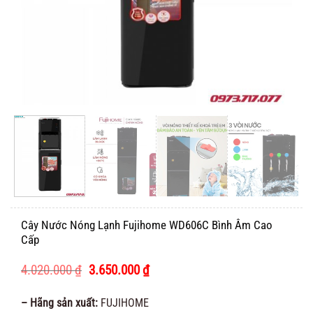
Cây Nước Nóng Lạnh Fujihome WD606C Bình Âm Cao
Cấp
Giá
Giá
4.020.000
₫
3.650.000
₫
gốc
hiện
là:
tại
– Hãng sản xuất:
FUJIHOME
4.020.000 ₫.
là: