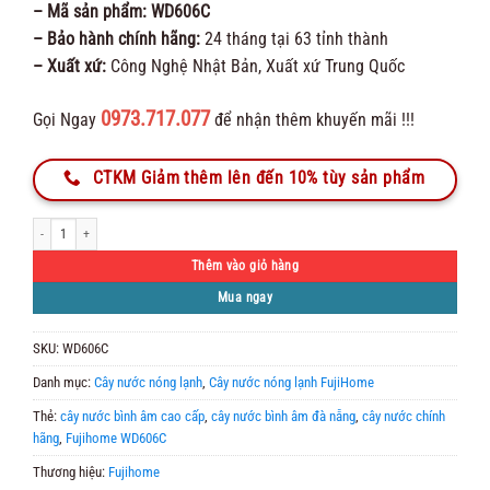
– Mã sản phẩm: WD606C
3.650.000 ₫.
– Bảo hành chính hãng:
24 tháng tại 63 tỉnh thành
– Xuất xứ:
Công Nghệ Nhật Bản, Xuất xứ Trung Quốc
0973.717.077
Gọi Ngay
để nhận thêm khuyến mãi !!!
CTKM Giảm thêm lên đến 10% tùy sản phẩm
Cây Nước Nóng Lạnh Fujihome WD606C Bình Âm Cao Cấp số lượng
Thêm vào giỏ hàng
Mua ngay
SKU:
WD606C
Danh mục:
Cây nước nóng lạnh
,
Cây nước nóng lạnh FujiHome
Thẻ:
cây nước bình âm cao cấp
,
cây nước bình âm đà nẵng
,
cây nước chính
hãng
,
Fujihome WD606C
Thương hiệu:
Fujihome