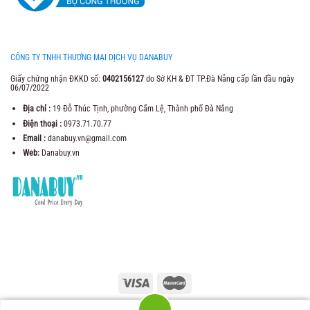
CÔNG TY TNHH THƯƠNG MẠI DỊCH VỤ DANABUY
Giấy chứng nhận ĐKKD số:
0402156127
do Sở KH & ĐT TP.Đà Nẵng cấp lần đầu ngày
06/07/2022
Địa chỉ :
19 Đỗ Thúc Tịnh, phường Cẩm Lệ, Thành phố Đà Nẵng
Điện thoại :
0973.71.70.77
Email :
danabuy.vn@gmail.com
Web:
Danabuy.vn
2021 Copyright ©
Trung Tâm Thương Mại Danabuy
. Web Design by