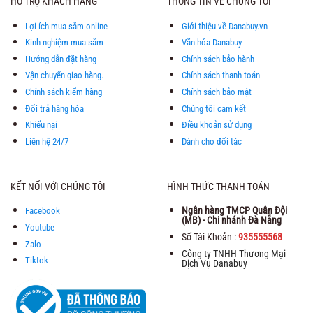
HỖ TRỢ KHÁCH HÀNG
THÔNG TIN VỀ CHÚNG TÔI
Lợi ích mua sắm online
Giới thiệu về Danabuy.vn
Kinh nghiệm mua sắm
Văn hóa Danabuy
Hướng dẫn đặt hàng
Chính sách bảo hành
Vận chuyển giao hàng.
Chính sách thanh toán
Chính sách kiểm hàng
Chính sách bảo mật
Đổi trả hàng hóa
Chúng tôi cam kết
Khiếu nại
Điều khoản sử dụng
Liên hệ 24/7
Dành cho đối tác
KẾT NỐI VỚI CHÚNG TÔI
HÌNH THỨC THANH TOÁN
Ngân hàng TMCP Quân Đội
Facebook
(MB) - Chi nhánh Đà Nẵng
Youtube
Số Tài Khoản :
935555568
Zalo
Công ty TNHH Thương Mại
Tiktok
Dịch Vụ Danabuy