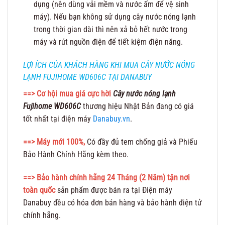
dụng (nên dùng vải mềm và nước ấm để vệ sinh
máy). Nếu bạn không sử dụng cây nước nóng lạnh
trong thời gian dài thì nên xả bỏ hết nước trong
máy và rút nguồn điện để tiết kiệm điện năng.
LỢI ÍCH CỦA KHÁCH HÀNG KHI MUA CÂY NƯỚC NÓNG
LẠNH FUJIHOME WD606C TẠI DANABUY
==> Cơ hội mua giá cực hời
Cây nước nóng lạnh
Fujihome WD606C
thương hiệu Nhật Bản đang có giá
tốt nhất tại điện máy
Danabuy.vn
.
==> Máy mới 100%,
Có đầy đủ tem chống giả và Phiếu
Bảo Hành Chính Hãng kèm theo.
==>
Bảo hành chính hãng 24 Tháng (2 Năm) tận nơi
toàn quốc
sản phẩm được bán ra tại Điện máy
Danabuy đều có hóa đơn bán hàng và bảo hành điện tử
chính hãng.