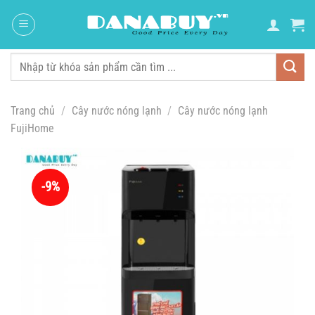
Chuyển
đến
nội
dung
Tìm
kiếm:
Trang chủ
/
Cây nước nóng lạnh
/
Cây nước nóng lạnh
FujiHome
-9%