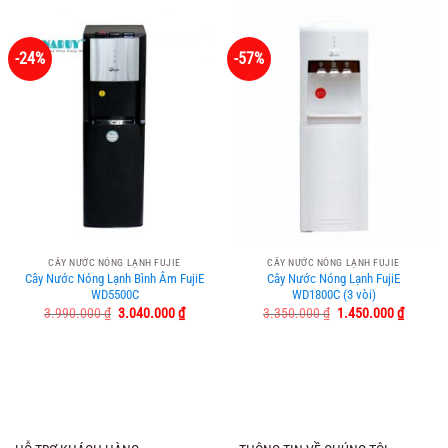
-24%
-57%
CÂY NƯỚC NÓNG LẠNH FUJIE
CÂY NƯỚC NÓNG LẠNH FUJIE
Cây Nước Nóng Lạnh Bình Âm FujiE
Cây Nước Nóng Lạnh FujiE
WD5500C
WD1800C (3 vòi)
Giá
Giá
Giá
Giá
3.990.000
₫
3.040.000
₫
3.350.000
₫
1.450.000
₫
gốc
hiện
gốc
hiện
là:
tại
là:
tại
3.990.000 ₫.
là:
3.350.000 ₫.
là:
3.040.000 ₫.
1.450.0