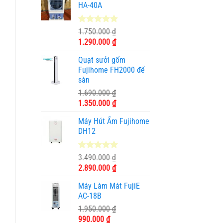
HA-40A
4.89
9
trên 5
1.750.000
₫
dựa trên
Giá
Giá
1.290.000
₫
đánh giá
gốc
hiện
Quạt sưởi gốm
là:
tại
Fujihome FH2000 để
1.750.000 ₫.
là:
sàn
1.290.000 ₫.
1.690.000
₫
Giá
Giá
1.350.000
₫
gốc
hiện
Máy Hút Ẩm Fujihome
là:
tại
DH12
1.690.000 ₫.
là:
1.350.000 ₫.
5.00
2
trên 5
3.490.000
₫
dựa trên
Giá
Giá
2.890.000
₫
đánh giá
gốc
hiện
Máy Làm Mát FujiE
là:
tại
AC-18B
3.490.000 ₫.
là:
1.950.000
₫
2.890.000 ₫.
Giá
Giá
990.000
₫