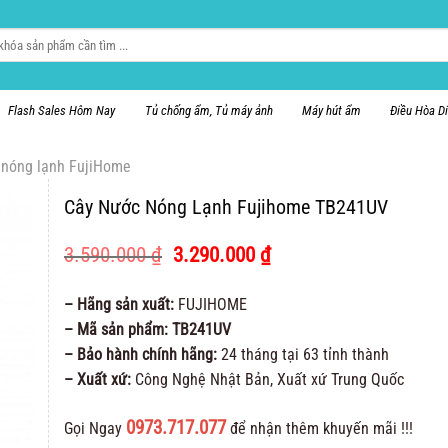
Flash Sales Hôm Nay
Tủ chống ẩm, Tủ máy ảnh
Máy hút ẩm
Điều Hòa D
 nóng lạnh FujiHome
Cây Nước Nóng Lạnh Fujihome TB241UV
Giá
Giá
3.590.000
₫
3.290.000
₫
gốc
hiện
là:
tại
– Hãng sản xuất:
FUJIHOME
3.590.000 ₫.
là:
– Mã sản phẩm: TB241UV
3.290.000 ₫.
– Bảo hành chính hãng:
24 tháng tại 63 tỉnh thành
– Xuất xứ:
Công Nghệ Nhật Bản, Xuất xứ Trung Quốc
0973.717.077
Gọi Ngay
để nhận thêm khuyến mãi !!!