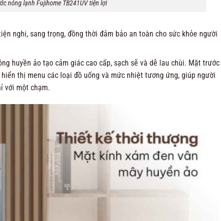
ớc nóng lạnh Fujihome TB241UV tiện lợi
ện nghi, sang trọng, đồng thời đảm bảo an toàn cho sức khỏe người
ng huyền ảo tạo cảm giác cao cấp, sạch sẽ và dễ lau chùi. Mặt trước
hiển thị menu các loại đồ uống và mức nhiệt tương ứng, giúp người
ỉ với một chạm.