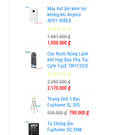
gốc
hiện
Máy hút ẩm kèm lọc
là:
tại
không khí Airplus
1.950.000 ₫.
là:
AP01-908EA
990.000 ₫.
5.00
1
trên 5
1.687.000
₫
dựa trên
Giá
Giá
1.050.000
₫
đánh giá
gốc
hiện
Cây Nước Nóng Lạnh
là:
tại
Kết Hợp Bàn Pha Trà,
1.687.000 ₫.
là:
Cafe FujiE TBH1332E
1.050.000 ₫.
5.00
11
trên 5
2.380.000
₫
dựa trên
Giá
Giá
2.170.000
₫
đánh giá
gốc
hiện
Thang Ghế 5 Bậc
là:
tại
Fujihome SL-305
2.380.000 ₫.
là:
Giá
Giá
930.000
₫
790.000
₫
2.170.000 ₫.
gốc
hiện
Tủ Chống Ẩm
là:
tại
Fujihome DC-30M
930.000 ₫.
là: