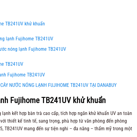
ome TB241UV khử khuẩn
ng lạnh Fujihome TB241UV
nước nóng lạnh Fujihome TB241UV
ome TB241UV
lạnh Fujihome TB241UV
 CÂY NƯỚC NÓNG LẠNH FUJIHOME TB241UV TẠI DANABUY
lạnh Fujihome TB241UV khử khuẩn
 lạnh kết hợp bàn trà cao cấp, tích hợp ngăn khử khuẩn UV an toàn
với thiết kế tinh tế, sang trọng, phù hợp từ văn phòng đến phòng
25, TB241UV mang đến sự tiện nghi – đa năng – thẩm mỹ trong một