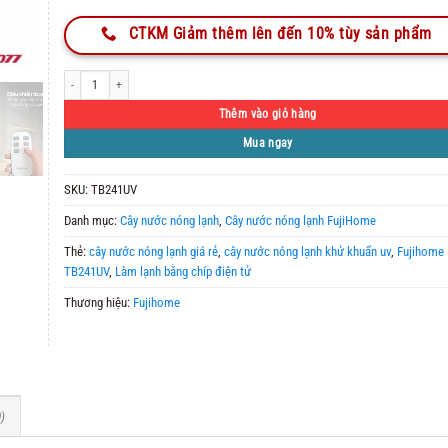
CTKM Giảm thêm lên đến 10% tùy sản phẩm
Cây Nước Nóng Lạnh Fujihome TB241UV số lượng
Thêm vào giỏ hàng
Mua ngay
SKU:
TB241UV
Danh mục:
Cây nước nóng lạnh
,
Cây nước nóng lạnh FujiHome
Thẻ:
cây nước nóng lạnh giá rẻ
,
cây nước nóng lạnh khử khuẩn uv
,
Fujihome
TB241UV
,
Làm lạnh bằng chíp điện tử
Thương hiệu:
Fujihome
)