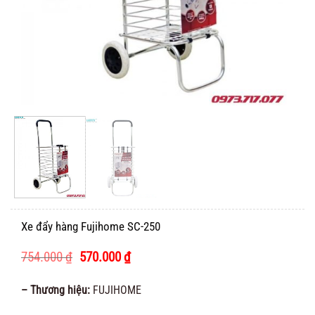
Xe đẩy hàng Fujihome SC-250
Giá
Giá
754.000
₫
570.000
₫
gốc
hiện
là:
tại
– Thương hiệu:
FUJIHOME
754.000 ₫.
là:
570.000 ₫.