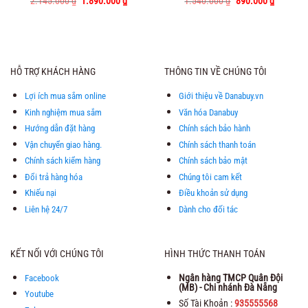
Giá
Giá
Giá
Giá
2.145.000
Được xếp
₫
1.890.000
₫
1.540.000
Được xếp
₫
890.000
₫
gốc
hiện
gốc
hiện
hạng
5.00
hạng
5.00
là:
tại
là:
tại
5 sao
5 sao
2.145.000 ₫.
là:
1.540.000 ₫.
là:
1.890.000 ₫.
890.000 
HỖ TRỢ KHÁCH HÀNG
THÔNG TIN VỀ CHÚNG TÔI
Lợi ích mua sắm online
Giới thiệu về Danabuy.vn
Kinh nghiệm mua sắm
Văn hóa Danabuy
Hướng dẫn đặt hàng
Chính sách bảo hành
Vận chuyển giao hàng.
Chính sách thanh toán
Chính sách kiểm hàng
Chính sách bảo mật
Đổi trả hàng hóa
Chúng tôi cam kết
Khiếu nại
Điều khoản sử dụng
Liên hệ 24/7
Dành cho đối tác
KẾT NỐI VỚI CHÚNG TÔI
HÌNH THỨC THANH TOÁN
Ngân hàng TMCP Quân Đội
Facebook
(MB) - Chi nhánh Đà Nẵng
Youtube
Số Tài Khoản :
935555568