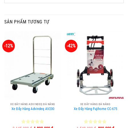
SẢN PHẨM TƯƠNG TỰ
-12%
-42%
XE ĐẨY HÀNG ADVINDEQ ĐÀ NẴNG
XE ĐẨY HÀNG ĐÀ NẴNG
Xe Đẩy Hàng Advindeq AV230
Xe Đẩy Hàng Fujihome CC-675