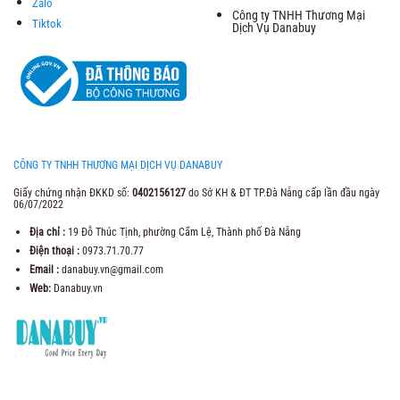
Zalo
Công ty TNHH Thương Mại
Tiktok
Dịch Vụ Danabuy
CÔNG TY TNHH THƯƠNG MẠI DỊCH VỤ DANABUY
Giấy chứng nhận ĐKKD số:
0402156127
do Sở KH & ĐT TP.Đà Nẵng cấp lần đầu ngày
06/07/2022
Địa chỉ :
19 Đỗ Thúc Tịnh, phường Cẩm Lệ, Thành phố Đà Nẵng
Điện thoại :
0973.71.70.77
Email :
danabuy.vn@gmail.com
Web:
Danabuy.vn