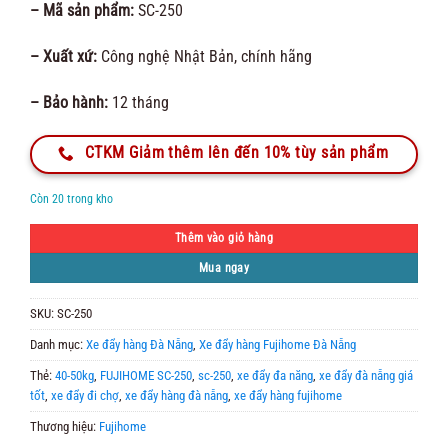
– Mã sản phẩm:
SC-250
– Xuất xứ:
Công nghệ Nhật Bản, chính hãng
– Bảo hành:
12 tháng
CTKM Giảm thêm lên đến 10% tùy sản phẩm
Còn 20 trong kho
Thêm vào giỏ hàng
Mua ngay
SKU:
SC-250
Danh mục:
Xe đẩy hàng Đà Nẵng
,
Xe đẩy hàng Fujihome Đà Nẵng
Thẻ:
40-50kg
,
FUJIHOME SC-250
,
sc-250
,
xe đẩy đa năng
,
xe đẩy đà nẵng giá
tốt
,
xe đẩy đi chợ
,
xe đẩy hàng đà nẵng
,
xe đẩy hàng fujihome
Thương hiệu:
Fujihome