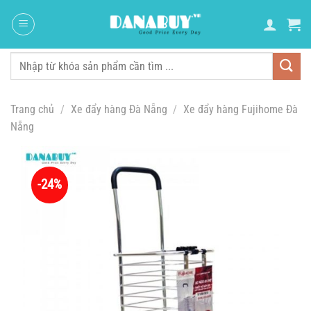
Chuyển
đến
nội
dung
Tìm
kiếm:
Trang chủ
/
Xe đẩy hàng Đà Nẵng
/
Xe đẩy hàng Fujihome Đà
Nẵng
-24%