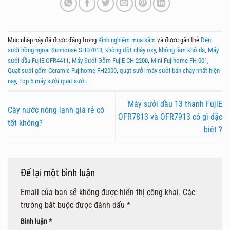
Mục nhập này đã được đăng trong
Kinh nghiệm mua sắm
và được gắn thẻ
Đèn
sưởi hồng ngoại Sunhouse SHD7013
,
không đốt cháy oxy
,
không làm khô da
,
Máy
sưởi dầu FujiE OFR4411
,
Máy Sưởi Gốm FujiE CH-2200
,
Mini Fujihome FH-001
,
Quạt sưởi gốm Ceramic Fujihome FH2000
,
quạt sưởi máy sưởi bán chạy nhất hiện
nay
,
Top 5 máy sưởi quạt sưởi
.
Máy sưởi dầu 13 thanh FujiE
Cây nước nóng lạnh giá rẻ có
OFR7813 và OFR7913 có gì đặc
tốt không?
biệt ?
Để lại một bình luận
Email của bạn sẽ không được hiển thị công khai.
Các
trường bắt buộc được đánh dấu
*
Bình luận
*