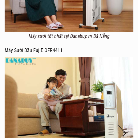
Máy sưởi tốt nhất tại Danabuy.vn Đà Nẵng
Máy Sưởi Dầu FujiE OFR4411