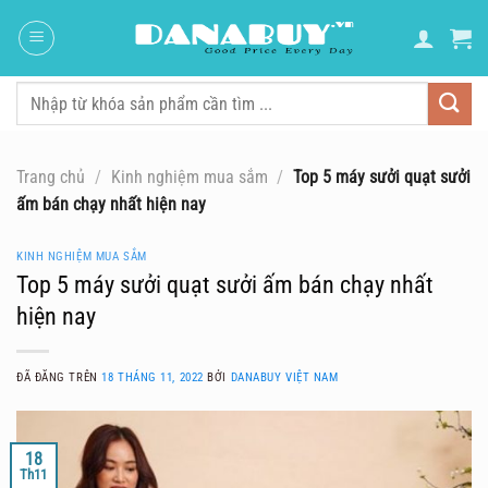
Chuyển
đến
nội
dung
Tìm
kiếm:
Trang chủ
/
Kinh nghiệm mua sắm
/
Top 5 máy sưởi quạt sưởi
ấm bán chạy nhất hiện nay
KINH NGHIỆM MUA SẮM
Top 5 máy sưởi quạt sưởi ấm bán chạy nhất
hiện nay
ĐÃ ĐĂNG TRÊN
18 THÁNG 11, 2022
BỞI
DANABUY VIỆT NAM
18
Th11