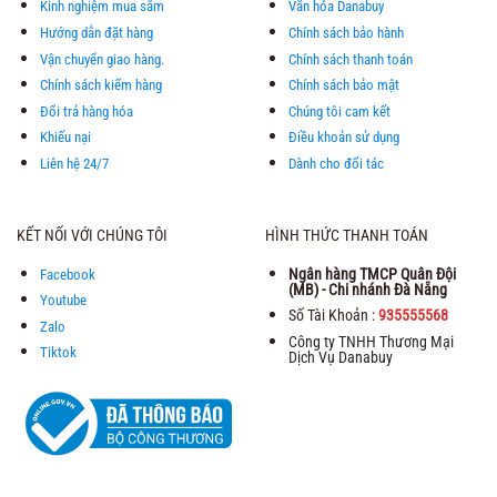
Kinh nghiệm mua sắm
Văn hóa Danabuy
Hướng dẫn đặt hàng
Chính sách bảo hành
Vận chuyển giao hàng.
Chính sách thanh toán
Chính sách kiểm hàng
Chính sách bảo mật
Đổi trả hàng hóa
Chúng tôi cam kết
Khiếu nại
Điều khoản sử dụng
Liên hệ 24/7
Dành cho đối tác
KẾT NỐI VỚI CHÚNG TÔI
HÌNH THỨC THANH TOÁN
Ngân hàng TMCP Quân Đội
Facebook
(MB) - Chi nhánh Đà Nẵng
Youtube
Số Tài Khoản :
935555568
Zalo
Công ty TNHH Thương Mại
Tiktok
Dịch Vụ Danabuy