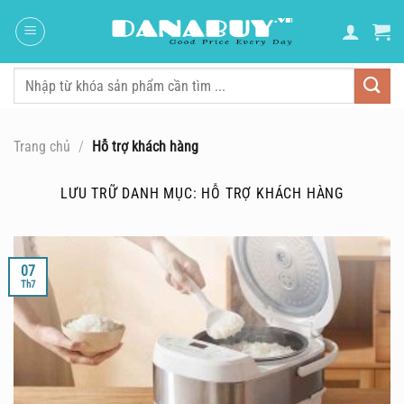
Chuyển
đến
nội
dung
Tìm
kiếm:
Trang chủ
/
Hỗ trợ khách hàng
LƯU TRỮ DANH MỤC:
HỖ TRỢ KHÁCH HÀNG
07
Th7