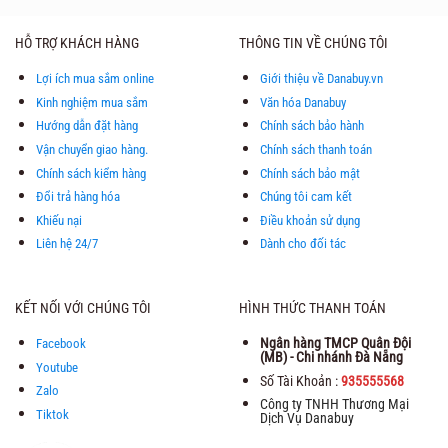
HỖ TRỢ KHÁCH HÀNG
THÔNG TIN VỀ CHÚNG TÔI
Lợi ích mua sắm online
Giới thiệu về Danabuy.vn
Kinh nghiệm mua sắm
Văn hóa Danabuy
Hướng dẫn đặt hàng
Chính sách bảo hành
Vận chuyển giao hàng.
Chính sách thanh toán
Chính sách kiểm hàng
Chính sách bảo mật
Đổi trả hàng hóa
Chúng tôi cam kết
Khiếu nại
Điều khoản sử dụng
Liên hệ 24/7
Dành cho đối tác
KẾT NỐI VỚI CHÚNG TÔI
HÌNH THỨC THANH TOÁN
Ngân hàng TMCP Quân Đội
Facebook
(MB) - Chi nhánh Đà Nẵng
Youtube
Số Tài Khoản :
935555568
Zalo
Công ty TNHH Thương Mại
Tiktok
Dịch Vụ Danabuy