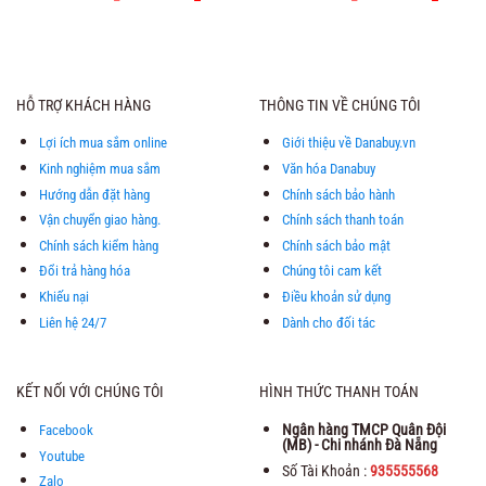
gốc
hiện
gốc
hiện
hạng
5.00
hạng
5.00
là:
tại
là:
tại
5 sao
5 sao
3.580.000 ₫.
là:
3.380.000 ₫.
là:
3.275.000 ₫.
3.055.0
HỖ TRỢ KHÁCH HÀNG
THÔNG TIN VỀ CHÚNG TÔI
Lợi ích mua sắm online
Giới thiệu về Danabuy.vn
Kinh nghiệm mua sắm
Văn hóa Danabuy
Hướng dẫn đặt hàng
Chính sách bảo hành
Vận chuyển giao hàng.
Chính sách thanh toán
Chính sách kiểm hàng
Chính sách bảo mật
Đổi trả hàng hóa
Chúng tôi cam kết
Khiếu nại
Điều khoản sử dụng
Liên hệ 24/7
Dành cho đối tác
KẾT NỐI VỚI CHÚNG TÔI
HÌNH THỨC THANH TOÁN
Ngân hàng TMCP Quân Đội
Facebook
(MB) - Chi nhánh Đà Nẵng
Youtube
Số Tài Khoản :
935555568
Zalo