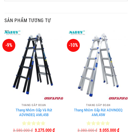
SẢN PHẨM TƯƠNG TỰ
-9%
-10%
THANG GẤP ĐOẠN
THANG GẤP ĐOẠN
Thang Nhôm Gấp Và Rút
Thang Nhôm Gấp Rút ADVINDEQ
ADVINDEQ AML45B
AML45W
Giá
Giá
Giá
Giá
3.580.000
Được xếp
₫
3.275.000
₫
3.380.000
Được xếp
₫
3.055.000
₫