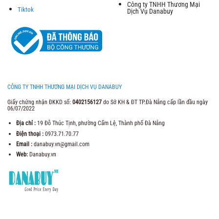
Công ty TNHH Thương Mại
Tiktok
Dịch Vụ Danabuy
CÔNG TY TNHH THƯƠNG MẠI DỊCH VỤ DANABUY
Giấy chứng nhận ĐKKD số:
0402156127
do Sở KH & ĐT TP.Đà Nẵng cấp lần đầu ngày
06/07/2022
Địa chỉ :
19 Đỗ Thúc Tịnh, phường Cẩm Lệ, Thành phố Đà Nẵng
Điện thoại :
0973.71.70.77
Email :
danabuy.vn@gmail.com
Web:
Danabuy.vn