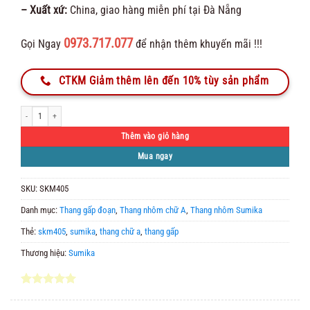
– Xuất xứ:
China, giao hàng miễn phí tại Đà Nẵng
0973.717.077
Gọi Ngay
để nhận thêm khuyến mãi !!!
CTKM Giảm thêm lên đến 10% tùy sản phẩm
Thang nhôm chữ A rút lồng Sumika SKM405 số lượng
Thêm vào giỏ hàng
Mua ngay
SKU:
SKM405
Danh mục:
Thang gấp đoạn
,
Thang nhôm chữ A
,
Thang nhôm Sumika
Thẻ:
skm405
,
sumika
,
thang chữ a
,
thang gấp
Thương hiệu:
Sumika
5.00
1
trên 5
dựa trên