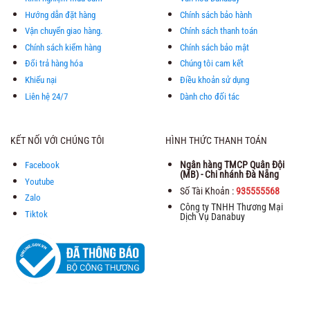
Hướng dẫn đặt hàng
Chính sách bảo hành
Vận chuyển giao hàng.
Chính sách thanh toán
Chính sách kiểm hàng
Chính sách bảo mật
Đổi trả hàng hóa
Chúng tôi cam kết
Khiếu nại
Điều khoản sử dụng
Liên hệ 24/7
Dành cho đối tác
KẾT NỐI VỚI CHÚNG TÔI
HÌNH THỨC THANH TOÁN
Ngân hàng TMCP Quân Đội
Facebook
(MB) - Chi nhánh Đà Nẵng
Youtube
Số Tài Khoản :
935555568
Zalo
Công ty TNHH Thương Mại
Tiktok
Dịch Vụ Danabuy