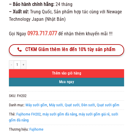
– Bảo hành chính hãng:
24 tháng
– Xuất xứ:
Trung Quốc, Sản phẩm hợp tác cùng với Newage
Technology Japan (Nhật Bản)
0973.717.077
Gọi Ngay
để nhận thêm khuyến mãi !!!
CTKM Giảm thêm lên đến 10% tùy sản phẩm
Quạt Sưởi Gốm Fujihome FH202 số lượng
Thêm vào giỏ hàng
Mua ngay
SKU:
FH202
Danh mục:
Máy sưởi gốm
,
Máy sưởi, Quạt sưởi, Đèn sưởi
,
Quạt sưởi gốm
Thẻ:
Fujihome FH202
,
máy sưởi gốm đà nẵng
,
máy sưởi gốm giá rẻ
,
sưởi
gốm đà nẵng
Thương hiệu:
Fujihome