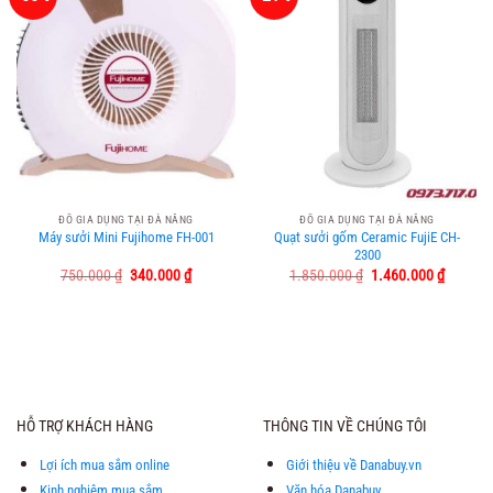
ĐỒ GIA DỤNG TẠI ĐÀ NẴNG
ĐỒ GIA DỤNG TẠI ĐÀ NẴNG
Máy sưởi Mini Fujihome FH-001
Quạt sưởi gốm Ceramic FujiE CH-
2300
Giá
Giá
Giá
Giá
750.000
₫
340.000
₫
1.850.000
₫
1.460.000
₫
gốc
hiện
gốc
hiện
là:
tại
là:
tại
750.000 ₫.
là:
1.850.000 ₫.
là:
340.000 ₫.
1.460.0
HỖ TRỢ KHÁCH HÀNG
THÔNG TIN VỀ CHÚNG TÔI
Lợi ích mua sắm online
Giới thiệu về Danabuy.vn
Kinh nghiệm mua sắm
Văn hóa Danabuy