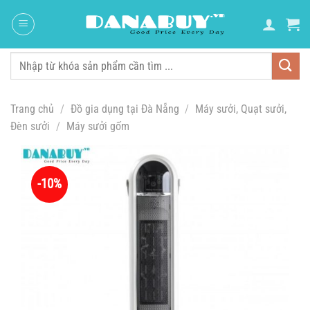
Chuyển
đến
nội
dung
Tìm
kiếm:
Trang chủ
/
Đồ gia dụng tại Đà Nẵng
/
Máy sưởi, Quạt sưởi,
Đèn sưởi
/
Máy sưởi gốm
-10%