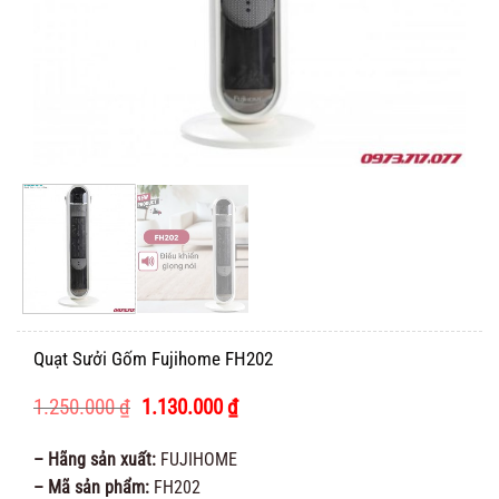
Quạt Sưởi Gốm Fujihome FH202
Giá
Giá
1.250.000
₫
1.130.000
₫
gốc
hiện
là:
tại
– Hãng sản xuất:
FUJIHOME
1.250.000 ₫.
là:
– Mã sản phẩm:
FH202
1.130.000 ₫.