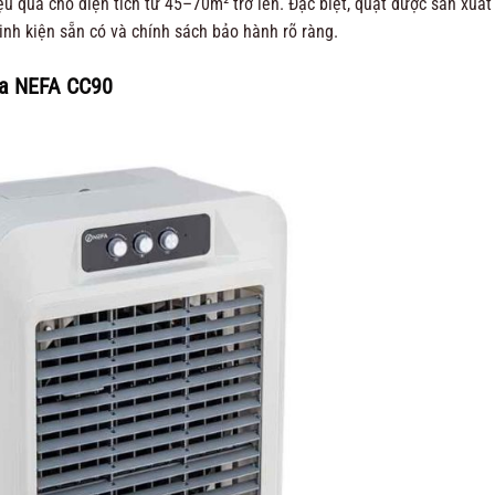
 quả cho diện tích từ 45–70m² trở lên. Đặc biệt, quạt được sản xuất
linh kiện sẵn có và chính sách bảo hành rõ ràng.
òa NEFA CC90