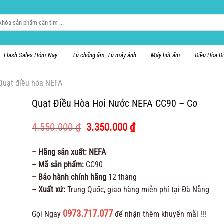
Flash Sales Hôm Nay
Tủ chống ẩm, Tủ máy ảnh
Máy hút ẩm
Điều Hòa D
Quạt điều hòa NEFA
Quạt Điều Hòa Hơi Nước NEFA CC90 – Cơ
Giá
Giá
4.550.000
₫
3.350.000
₫
gốc
hiện
là:
tại
– Hãng sản xuất: NEFA
4.550.000 ₫.
là:
– Mã sản phẩm:
CC90
3.350.000 ₫.
– Bảo hành chính hãng
12 tháng
– Xuất xứ:
Trung Quốc, giao hàng miễn phí tại Đà Nẵng
0973.717.077
Gọi Ngay
để nhận thêm khuyến mãi !!!