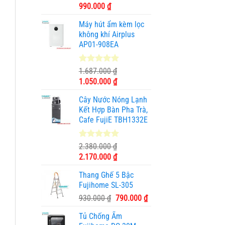
Giá
Giá
990.000
₫
gốc
hiện
Máy hút ẩm kèm lọc
là:
tại
không khí Airplus
1.950.000 ₫.
là:
AP01-908EA
990.000 ₫.
5.00
1
trên 5
1.687.000
₫
dựa trên
Giá
Giá
1.050.000
₫
đánh giá
gốc
hiện
Cây Nước Nóng Lạnh
là:
tại
Kết Hợp Bàn Pha Trà,
1.687.000 ₫.
là:
Cafe FujiE TBH1332E
1.050.000 ₫.
5.00
11
trên 5
2.380.000
₫
dựa trên
Giá
Giá
2.170.000
₫
đánh giá
gốc
hiện
Thang Ghế 5 Bậc
là:
tại
Fujihome SL-305
2.380.000 ₫.
là:
Giá
Giá
930.000
₫
790.000
₫
2.170.000 ₫.
gốc
hiện
Tủ Chống Ẩm
là:
tại