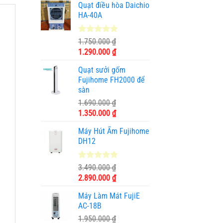
Quạt điều hòa Daichio
HA-40A
4.89
9
trên 5
1.750.000
₫
dựa trên
Giá
Giá
1.290.000
₫
đánh giá
gốc
hiện
Quạt sưởi gốm
là:
tại
Fujihome FH2000 để
1.750.000 ₫.
là:
sàn
1.290.000 ₫.
1.690.000
₫
Giá
Giá
1.350.000
₫
gốc
hiện
Máy Hút Ẩm Fujihome
là:
tại
DH12
1.690.000 ₫.
là:
1.350.000 ₫.
5.00
2
trên 5
3.490.000
₫
dựa trên
Giá
Giá
2.890.000
₫
đánh giá
gốc
hiện
Máy Làm Mát FujiE
là:
tại
AC-18B
3.490.000 ₫.
là:
1.950.000
₫
2.890.000 ₫.