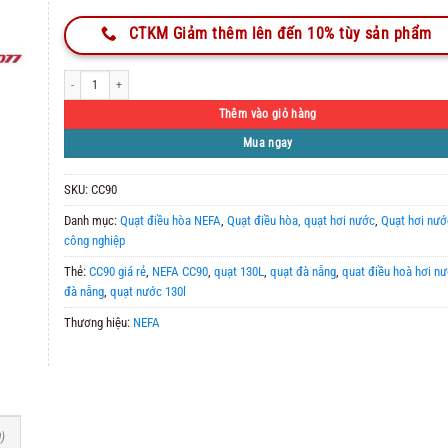
CTKM Giảm thêm lên đến 10% tùy sản phẩm
Quạt Điều Hòa Hơi Nước NEFA CC90 – Cơ số lượng
Thêm vào giỏ hàng
Mua ngay
SKU:
CC90
Danh mục:
Quạt điều hòa NEFA
,
Quạt điều hòa, quạt hơi nước
,
Quạt hơi nướ
công nghiệp
Thẻ:
CC90 giá rẻ
,
NEFA CC90
,
quạt 130L
,
quạt đà nẵng
,
quat điều hoà hơi n
đà nẵng
,
quạt nước 130l
Thương hiệu:
NEFA
)