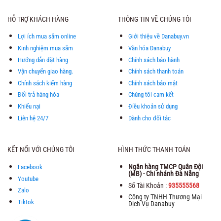
HỖ TRỢ KHÁCH HÀNG
THÔNG TIN VỀ CHÚNG TÔI
Lợi ích mua sắm online
Giới thiệu về Danabuy.vn
Kinh nghiệm mua sắm
Văn hóa Danabuy
Hướng dẫn đặt hàng
Chính sách bảo hành
Vận chuyển giao hàng.
Chính sách thanh toán
Chính sách kiểm hàng
Chính sách bảo mật
Đổi trả hàng hóa
Chúng tôi cam kết
Khiếu nại
Điều khoản sử dụng
Liên hệ 24/7
Dành cho đối tác
KẾT NỐI VỚI CHÚNG TÔI
HÌNH THỨC THANH TOÁN
Ngân hàng TMCP Quân Đội
Facebook
(MB) - Chi nhánh Đà Nẵng
Youtube
Số Tài Khoản :
935555568
Zalo
Công ty TNHH Thương Mại
Tiktok
Dịch Vụ Danabuy