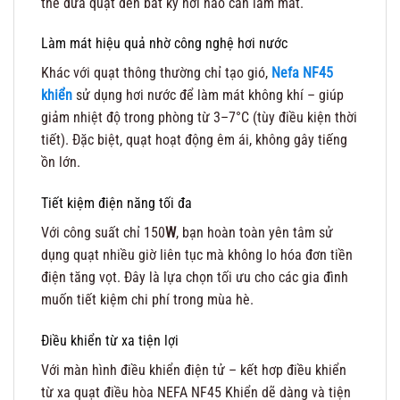
thể đưa quạt đến bất kỳ nơi nào cần làm mát.
Làm mát hiệu quả nhờ công nghệ hơi nước
Khác với quạt thông thường chỉ tạo gió,
Nefa NF45
khiển
sử dụng hơi nước để làm mát không khí – giúp
giảm nhiệt độ trong phòng từ 3–7°C (tùy điều kiện thời
tiết). Đặc biệt, quạt hoạt động êm ái, không gây tiếng
ồn lớn.
Tiết kiệm điện năng tối đa
Với công suất chỉ 150
W
, bạn hoàn toàn yên tâm sử
dụng quạt nhiều giờ liên tục mà không lo hóa đơn tiền
điện tăng vọt. Đây là lựa chọn tối ưu cho các gia đình
muốn tiết kiệm chi phí trong mùa hè.
Điều khiển từ xa tiện lợi
Với màn hình điều khiển điện tử – kết hơp điều khiển
từ xa quạt điều hòa NEFA NF45 Khiển dẽ dàng và tiện