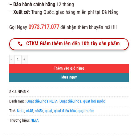
– Bảo hành chính hãng
12 tháng
– Xuất xứ:
Trung Quốc, giao hàng miễn phí tại Đà Nẵng
0973.717.077
Gọi Ngay
để nhận thêm khuyến mãi !!!
CTKM Giảm thêm lên đến 10% tùy sản phẩm
Quạt điều hòa Nefa NF45 khiển số lượng
Thêm vào giỏ hàng
Mua ngay
SKU:
NF45-K
Danh mục:
Quạt điều hòa NEFA
,
Quạt điều hòa, quạt hơi nước
Thẻ:
Nefa
,
nf45
,
nf45k
,
quạt
,
quạt điều hòa
,
quạt nước
Thương hiệu:
NEFA