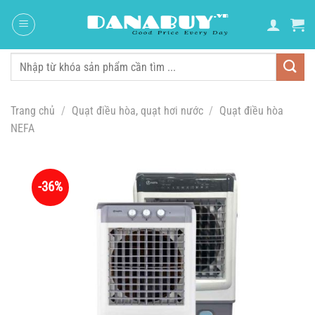
Chuyển
đến
nội
dung
Tìm
kiếm:
Trang chủ
/
Quạt điều hòa, quạt hơi nước
/
Quạt điều hòa
NEFA
-36%