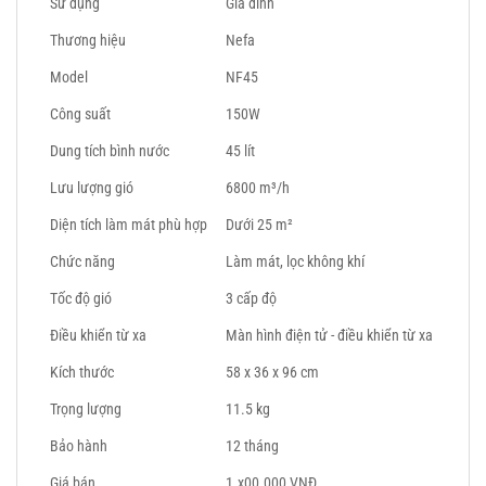
Sử dụng
Gia đình
Thương hiệu
Nefa
Model
NF45
Công suất
150W
Dung tích bình nước
45 lít
Lưu lượng gió
6800 m³/h
Diện tích làm mát phù hợp
Dưới 25 m²
Chức năng
Làm mát, lọc không khí
Tốc độ gió
3 cấp độ
Điều khiển từ xa
Màn hình điện tử - điều khiển từ xa
Kích thước
58 x 36 x 96 cm
Trọng lượng
11.5 kg
Bảo hành
12 tháng
Giá bán
1.x00.000 VNĐ