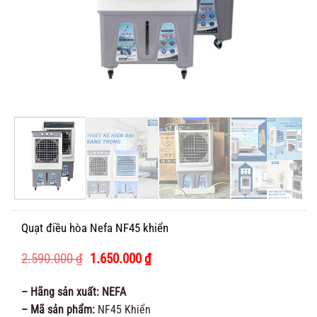
Quạt điều hòa Nefa NF45 khiển
Giá
Giá
2.590.000
₫
1.650.000
₫
gốc
hiện
là:
tại
– Hãng sản xuất: NEFA
2.590.000 ₫.
là:
– Mã sản phẩm:
NF45 Khiển
1.650.000 ₫.