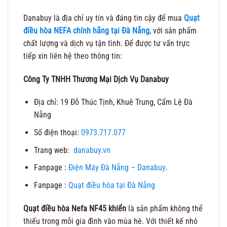
Danabuy là địa chỉ uy tín và đáng tin cậy để mua
Quạt
điều hòa NEFA ch
í
nh h
ã
ng tại Đà Nẵng
, với sản phẩm
chất lượng và dịch vụ tận tình. Để được tư vấn trực
tiếp xin liên hệ theo thông tin:
Công Ty TNHH Thương Mại Dịch Vụ Danabuy
Địa chỉ: 19 Đỗ Thúc Tịnh, Khuê Trung, Cẩm Lệ Đà
Nẵng
Số điện thoại:
0973.717.077
Trang web:
danabuy.vn
Fanpage :
Điện Máy Đà Nẵng – Danabuy
.
Fanpage :
Quạt điều hòa tại Đà Nẵng
Quạt điều hòa Nefa NF45 khiển
là sản phẩm không thể
thiếu trong mỗi gia đình vào mùa hè. Với thiết kế nhỏ