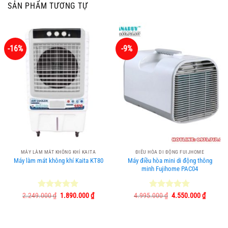
SẢN PHẨM TƯƠNG TỰ
-16%
-9%
MÁY LÀM MÁT KHÔNG KHÍ KAITA
ĐIỀU HÒA DI ĐỘNG FUIJHOME
Máy làm mát không khí Kaita KT80
Máy điều hòa mini di động thông
minh Fujihome PAC04
Giá
Giá
Giá
Giá
2.249.000
Được xếp
₫
1.890.000
₫
4.995.000
Được xếp
₫
4.550.000
₫
gốc
hiện
gốc
hiện
hạng
5.00
hạng
5.00
là:
tại
là:
tại
5 sao
5 sao
2.249.000 ₫.
là:
4.995.000 ₫.
là:
1.890.000 ₫.
4.550.0