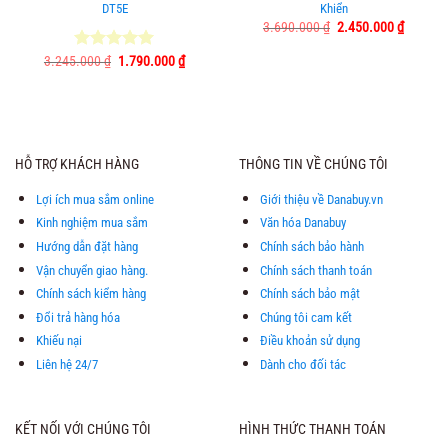
DT5E
Khiển
Giá
Giá
3.690.000
₫
2.450.000
₫
gốc
hiện
là:
tại
Giá
Giá
3.245.000
Được xếp
₫
1.790.000
₫
3.690.000 ₫.
là:
gốc
hiện
hạng
5.00
2.450.0
là:
tại
5 sao
3.245.000 ₫.
là:
1.790.000 ₫.
HỖ TRỢ KHÁCH HÀNG
THÔNG TIN VỀ CHÚNG TÔI
Lợi ích mua sắm online
Giới thiệu về Danabuy.vn
Kinh nghiệm mua sắm
Văn hóa Danabuy
Hướng dẫn đặt hàng
Chính sách bảo hành
Vận chuyển giao hàng.
Chính sách thanh toán
Chính sách kiểm hàng
Chính sách bảo mật
Đổi trả hàng hóa
Chúng tôi cam kết
Khiếu nại
Điều khoản sử dụng
Liên hệ 24/7
Dành cho đối tác
KẾT NỐI VỚI CHÚNG TÔI
HÌNH THỨC THANH TOÁN