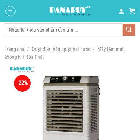
Chuyển
đến
nội
dung
Tìm
kiếm:
Trang chủ
/
Quạt điều hòa, quạt hơi nước
/
Máy làm mát
không khí Hòa Phát
-22%