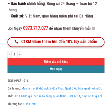
– Bảo hành chính hãng
: Động cơ 24 tháng – Toàn bộ 12
tháng.
– Xuất xứ:
Việt Nam, giao hàng miễn phí tại Đà Nẵng
0973.717.077
Gọi Ngay
để nhận thêm khuyến mãi !!!
CTKM Giảm thêm lên đến 10% tùy sản phẩm
Quạt điều hoà Hòa Phát HPCF1-011 số lượng
Thêm vào giỏ hàng
Mua ngay
SKU:
HPCF1-011
Danh mục:
Máy làm mát không khí Hòa Phát
,
Quạt điều hòa, quạt hơi nước
Thẻ:
HPCF1-011 giá ưu đãi đà nẵng
,
quạt 40 lít HPCF1-011
,
quạt 55 lít giá rẻ
Thương hiệu:
Hòa Phát