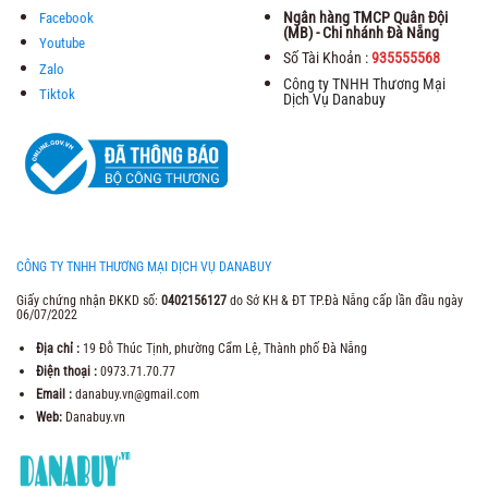
Ngân hàng TMCP Quân Đội
Facebook
(MB) - Chi nhánh Đà Nẵng
Youtube
Số Tài Khoản :
935555568
Zalo
Công ty TNHH Thương Mại
Tiktok
Dịch Vụ Danabuy
CÔNG TY TNHH THƯƠNG MẠI DỊCH VỤ DANABUY
Giấy chứng nhận ĐKKD số:
0402156127
do Sở KH & ĐT TP.Đà Nẵng cấp lần đầu ngày
06/07/2022
Địa chỉ :
19 Đỗ Thúc Tịnh, phường Cẩm Lệ, Thành phố Đà Nẵng
Điện thoại :
0973.71.70.77
Email :
danabuy.vn@gmail.com
Web:
Danabuy.vn