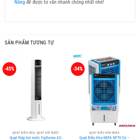
Nẵng
để được tư vấn nhanh chóng nhất nhé!
SẢN PHẨM TƯƠNG TỰ
-45%
-34%
QUẠT ĐIỀU HÒA, QUẠT HƠI NƯỚC
QUẠT ĐIỀU HÒA NEFA
Quạt tháp hơi nước Fujihome AC-
Quạt Điều Hòa NEFA NF70 Cơ –