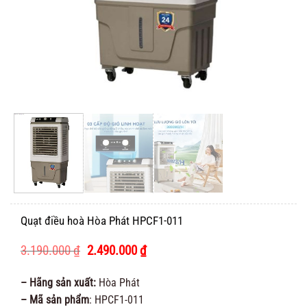
Quạt điều hoà Hòa Phát HPCF1-011
Giá
Giá
3.190.000
₫
2.490.000
₫
gốc
hiện
là:
tại
– Hãng sản xuất:
Hòa Phát
3.190.000 ₫.
là:
– Mã sản phẩm
: HPCF1-011
2.490.000 ₫.