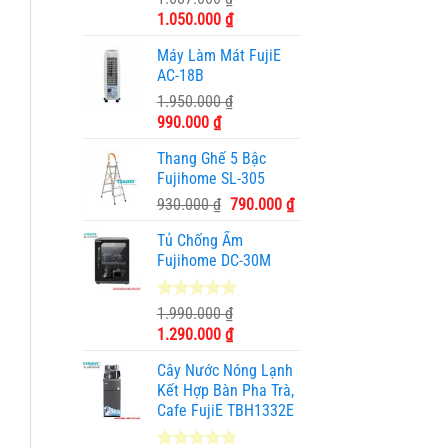
dựa trên
Giá
Giá
1.050.000
₫
đánh giá
gốc
hiện
Máy Làm Mát FujiE
là:
tại
AC-18B
1.687.000 ₫.
là:
1.950.000
₫
1.050.000 ₫.
Giá
Giá
990.000
₫
gốc
hiện
Thang Ghế 5 Bậc
là:
tại
Fujihome SL-305
1.950.000 ₫.
là:
Giá
Giá
930.000
₫
790.000
₫
990.000 ₫.
gốc
hiện
Tủ Chống Ẩm
là:
tại
Fujihome DC-30M
930.000 ₫.
là:
790.000 ₫.
5.00
3
trên 5
1.990.000
₫
dựa trên
Giá
Giá
1.290.000
₫
đánh giá
gốc
hiện
Cây Nước Nóng Lạnh
là:
tại
Kết Hợp Bàn Pha Trà,
1.990.000 ₫.
là:
Cafe FujiE TBH1332E
1.290.000 ₫.