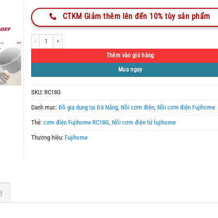
CTKM Giảm thêm lên đến 10% tùy sản phẩm
Nồi cơm điện Fujihome RC18G số lượng
Thêm vào giỏ hàng
Mua ngay
SKU:
RC18G
Danh mục:
Đồ gia dụng tại Đà Nẵng
,
Nồi cơm điện
,
Nồi cơm điện Fujihome
Thẻ:
cơm điện Fujihome RC18G
,
Nồi cơm điện tử fujihome
Thương hiệu:
Fujihome
)