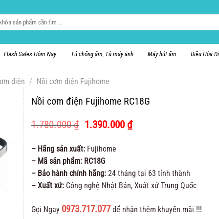
Flash Sales Hôm Nay
Tủ chống ẩm, Tủ máy ảnh
Máy hút ẩm
Điều Hòa D
cơm điện
/
Nồi cơm điện Fujihome
Nồi cơm điện Fujihome RC18G
Giá
Giá
1.780.000
₫
1.390.000
₫
gốc
hiện
là:
tại
– Hãng sản xuất:
Fujihome
1.780.000 ₫.
là:
– Mã sản phẩm: RC18G
1.390.000 ₫.
– Bảo hành chính hãng:
24 tháng tại 63 tỉnh thành
– Xuất xứ:
Công nghệ Nhật Bản, Xuất xứ Trung Quốc
0973.717.077
Gọi Ngay
để nhận thêm khuyến mãi !!!