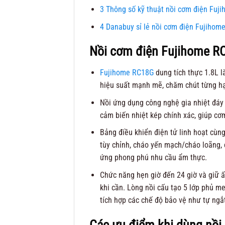
3
Thông số kỹ thuật nồi cơm điện Fuj
4
Danabuy sỉ lẻ nồi cơm điện Fujihom
Nồi cơm điện Fujihome RC
Fujihome RC18G
dung tích thực 1.8L l
hiệu suất mạnh mẽ, chăm chút từng hạ
Nồi ứng dụng công nghệ gia nhiệt đáy
cảm biến nhiệt kép chính xác, giúp cơm
Bảng điều khiển điện tử linh hoạt cùn
tùy chỉnh, cháo yến mạch/cháo loãng, 
ứng phong phú nhu cầu ẩm thực.
Chức năng hẹn giờ đến 24 giờ và giữ 
khi cần. Lòng nồi cấu tạo 5 lớp phủ m
tích hợp các chế độ bảo vệ như tự ngắ
Các ưu điểm khi dùng nồ