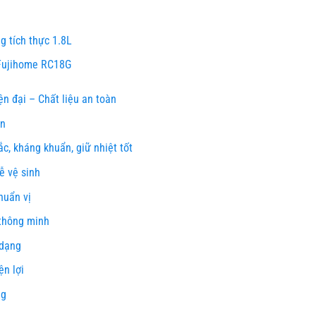
 tích thực 1.8L
 Fujihome RC18G
ện đại – Chất liệu an toàn
on
c, kháng khuẩn, giữ nhiệt tốt
ễ vệ sinh
huẩn vị
thông minh
 dạng
ện lợi
ng