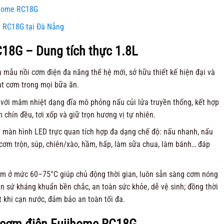
ihome RC18G
e RC18G tại Đà Nẵng
18G – Dung tích thực 1.8L
à mẫu nồi cơm điện đa năng thế hệ mới, sở hữu thiết kế hiện đại và
t cơm trong mọi bữa ăn.
 với mâm nhiệt dạng đĩa mô phỏng nấu củi lửa truyền thống, kết hợp
 chín đều, tơi xốp và giữ trọn hương vị tự nhiên.
g màn hình LED trực quan tích hợp đa dạng chế độ: nấu nhanh, nấu
cơm trộn, súp, chiên/xào, hầm, hấp, làm sữa chua, làm bánh… đáp
ấm ở mức 60–75°C giúp chủ động thời gian, luôn sẵn sàng cơm nóng
en sứ kháng khuẩn bền chắc, an toàn sức khỏe, dễ vệ sinh; đồng thời
t khi cạn nước, đảm bảo an toàn tối đa.
i cơm điện Fujihome RC18G