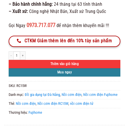
– Bảo hành chính hãng:
24 tháng tại 63 tỉnh thành
– Xuất xứ:
Công nghệ Nhật Bản, Xuất xứ Trung Quốc
0973.717.077
Gọi Ngay
để nhận thêm khuyến mãi !!!
CTKM Giảm thêm lên đến 10% tùy sản phẩm
Nồi cơm điện Fujihome RC15W số lượng
Thêm vào giỏ hàng
Mua ngay
SKU:
RC15W
Danh mục:
Đồ gia dụng tại Đà Nẵng
,
Nồi cơm điện
,
Nồi cơm điện Fujihome
Thẻ:
Nồi cơm điện
,
Nồi cơm điện RC15W
,
nồi cơm điện tử
Thương hiệu:
Fujihome