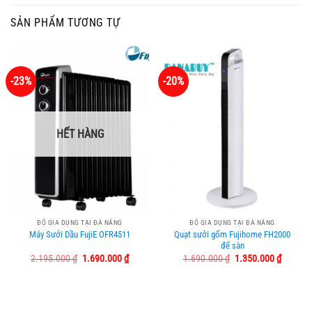
SẢN PHẨM TƯƠNG TỰ
-23%
-20%
HẾT HÀNG
ĐỒ GIA DỤNG TẠI ĐÀ NẴNG
ĐỒ GIA DỤNG TẠI ĐÀ NẴNG
Máy Sưởi Dầu FujiE OFR4511
Quạt sưởi gốm Fujihome FH2000
để sàn
Giá
Giá
Giá
Giá
2.195.000
₫
1.690.000
₫
1.690.000
₫
1.350.000
₫
gốc
hiện
gốc
hiện
là:
tại
là:
tại
2.195.000 ₫.
là:
1.690.000 ₫.
là:
1.690.000 ₫.
1.350.0