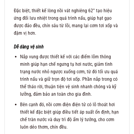
Đặc biệt, thiết kế lòng nồi vát nghiêng 62° tạo hiệu
ứng đối lưu nhiệt trong quá trình nấu, giúp hạt gạo
được đảo đều, chín sâu từ lõi, mang lại cơm tơi xốp và
đậm vị hơn.
Dễ dàng vệ sinh
Nắp vung được thiết kế với các điểm lõm thông
minh giúp hạn chế ngưng tụ hơi nước, giảm tình
trạng nước nhỏ ngược xuống cơm, từ đó tối ưu quá
trình nấu và giữ trọn độ tơi xốp. Phần nắp trong có
thể tháo rời, thuận tiện vệ sinh nhanh chóng và kỹ
lưỡng, đảm bảo an toàn cho gia đình.
Bên cạnh đó, nồi cơm điện điện tử có lỗ thoát hơi
thiết kế đặc biệt giúp điều tiết áp suất ổn định, hạn
chế tràn nước và duy trì độ ẩm lý tưởng, cho cơm
luôn dẻo thơm, chín đều.