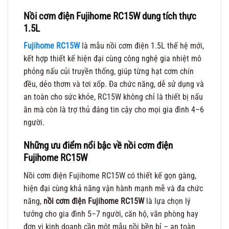
Nồi cơm điện Fujihome RC15W dung tích thực
1.5L
Fujihome RC15W
là mẫu nồi cơm điện 1.5L thế hệ mới,
kết hợp thiết kế hiện đại cùng công nghệ gia nhiệt mô
phỏng nấu củi truyền thống, giúp từng hạt cơm chín
đều, dẻo thơm và tơi xốp. Đa chức năng, dễ sử dụng và
an toàn cho sức khỏe, RC15W không chỉ là thiết bị nấu
ăn mà còn là trợ thủ đáng tin cậy cho mọi gia đình 4–6
người.
Những ưu điểm nổi bậc về nồi cơm điện
Fujihome RC15W
Nồi cơm điện Fujihome RC15W có thiết kế gọn gàng,
hiện đại cùng khả năng vận hành mạnh mẽ và đa chức
năng,
nồi cơm điện Fujihome RC15W
là lựa chọn lý
tưởng cho gia đình 5–7 người, căn hộ, văn phòng hay
đơn vị kinh doanh cần một mẫu nồi bền bỉ – an toàn