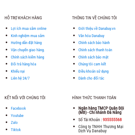
HỖ TRỢ KHÁCH HÀNG
THÔNG TIN VỀ CHÚNG TÔI
Lợi ích mua sắm online
Giới thiệu về Danabuy.vn
Kinh nghiệm mua sắm
Văn hóa Danabuy
Hướng dẫn đặt hàng
Chính sách bảo hành
Vận chuyển giao hàng.
Chính sách thanh toán
Chính sách kiểm hàng
Chính sách bảo mật
Đổi trả hàng hóa
Chúng tôi cam kết
Khiếu nại
Điều khoản sử dụng
Liên hệ 24/7
Dành cho đối tác
KẾT NỐI VỚI CHÚNG TÔI
HÌNH THỨC THANH TOÁN
Ngân hàng TMCP Quân Đội
Facebook
(MB) - Chi nhánh Đà Nẵng
Youtube
Số Tài Khoản :
935555568
Zalo
Công ty TNHH Thương Mại
Tiktok
Dịch Vụ Danabuy