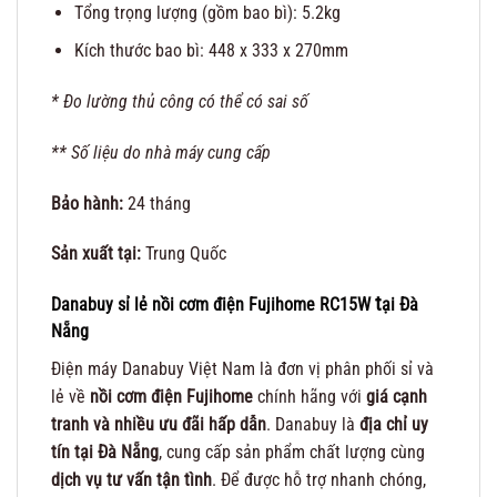
Tổng trọng lượng (gồm bao bì): 5.2kg
Kích thước bao bì: 448 x 333 x 270mm
* Đo lường thủ công có thể có sai số
** Số liệu do nhà máy cung cấp
Bảo hành:
24 tháng
Sản xuất tại:
Trung Quốc
t
Danabuy sỉ lẻ nồi cơm điện Fujihome RC15W
ại Đà
Nẵng
Điện máy Danabuy Việt Nam là đơn vị phân phối sỉ và
lẻ về
nồi cơm điện Fujihome
chính hãng với
giá cạnh
tranh và nhiều ưu đãi hấp dẫn
. Danabuy là
địa chỉ uy
tín tại Đà Nẵng
, cung cấp sản phẩm chất lượng cùng
dịch vụ tư vấn tận tình
. Để được hỗ trợ nhanh chóng,