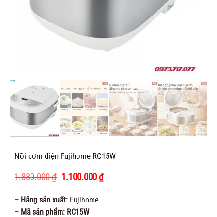
Nồi cơm điện Fujihome RC15W
Giá
Giá
1.880.000
₫
1.100.000
₫
gốc
hiện
là:
tại
– Hãng sản xuất:
Fujihome
1.880.000 ₫.
là:
– Mã sản phẩm: RC15W
1.100.000 ₫.