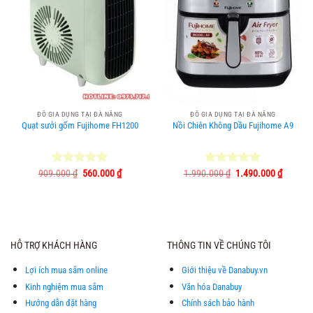
ĐỒ GIA DỤNG TẠI ĐÀ NẴNG
ĐỒ GIA DỤNG TẠI ĐÀ NẴNG
Quạt sưởi gốm Fujihome FH1200
Nồi Chiên Không Dầu Fujihome A9
Giá
Giá
Giá
Giá
909.000
Được xếp
₫
560.000
₫
1.990.000
Được xếp
₫
1.490.000
₫
gốc
hiện
gốc
hiện
hạng
5.00
hạng
5.00
là:
tại
là:
tại
5 sao
5 sao
909.000 ₫.
là:
1.990.000 ₫.
là:
560.000 ₫.
1.490.0
HỖ TRỢ KHÁCH HÀNG
THÔNG TIN VỀ CHÚNG TÔI
Lợi ích mua sắm online
Giới thiệu về Danabuy.vn
Kinh nghiệm mua sắm
Văn hóa Danabuy
Hướng dẫn đặt hàng
Chính sách bảo hành