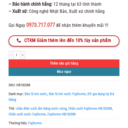
– Bảo hành chính hãng:
12 tháng tại 63 tỉnh thành
– Xuất xứ:
Công nghệ Nhật Bản, Xuất xứ chính hãng
0973.717.077
Gọi Ngay
để nhận thêm khuyến mãi !!!
CTKM Giảm thêm lên đến 10% tùy sản phẩm
Chăn Điện Fujihome HB1820M Sưởi Ấm Bằng Nước Nóng số lượng
Thêm vào giỏ hàng
Mua ngay
SKU:
HB1820M
Danh mục:
Bàn là hơi nước
,
Bàn là hơi nước Fujihome
,
Đồ gia dụng tại Đà
Nẵng
Thẻ:
chăn điện sưởi ấm bằng nước nóng
,
Chăn sưởi Fujihome HB1820M
,
Chăn sưởi nước Fujihome
,
Fujihome HB1820M
Thương hiệu:
Fujihome