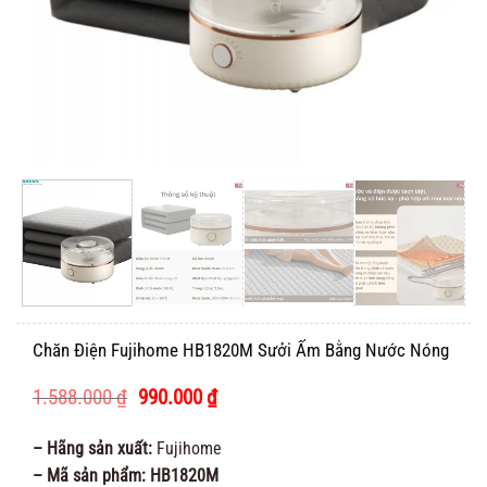
Chăn Điện Fujihome HB1820M Sưởi Ấm Bằng Nước Nóng
Giá
Giá
1.588.000
₫
990.000
₫
gốc
hiện
là:
tại
– Hãng sản xuất:
Fujihome
1.588.000 ₫.
là:
– Mã sản phẩm: HB1820M
990.000 ₫.