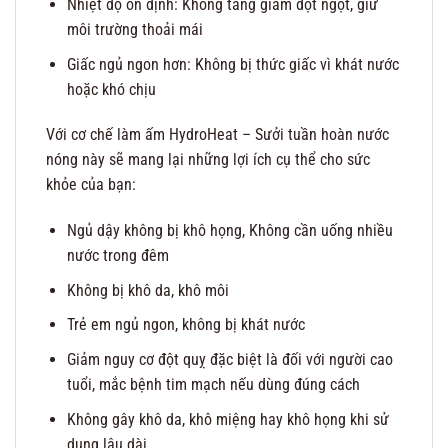
Nhiệt độ ổn định: Không tăng giảm đột ngột, giữ
môi trường thoải mái
Giấc ngủ ngon hơn: Không bị thức giấc vì khát nước
hoặc khó chịu
Với cơ chế làm ấm HydroHeat – Sưởi tuần hoàn nước
nóng này sẽ mang lại những lợi ích cụ thể cho sức
khỏe của bạn:
Ngủ dậy không bị khô họng, Không cần uống nhiều
nước trong đêm
Không bị khô da, khô môi
Trẻ em ngủ ngon, không bị khát nước
Giảm nguy cơ đột quỵ đặc biệt là đối với người cao
tuổi, mắc bệnh tim mạch nếu dùng đúng cách
Không gây khô da, khô miệng hay khô họng khi sử
dụng lâu dài