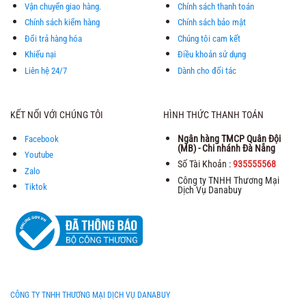
Vận chuyển giao hàng.
Chính sách thanh toán
Chính sách kiểm hàng
Chính sách bảo mật
Đổi trả hàng hóa
Chúng tôi cam kết
Khiếu nại
Điều khoản sử dụng
Liên hệ 24/7
Dành cho đối tác
KẾT NỐI VỚI CHÚNG TÔI
HÌNH THỨC THANH TOÁN
Ngân hàng TMCP Quân Đội
Facebook
(MB) - Chi nhánh Đà Nẵng
Youtube
Số Tài Khoản :
935555568
Zalo
Công ty TNHH Thương Mại
Tiktok
Dịch Vụ Danabuy
CÔNG TY TNHH THƯƠNG MẠI DỊCH VỤ DANABUY