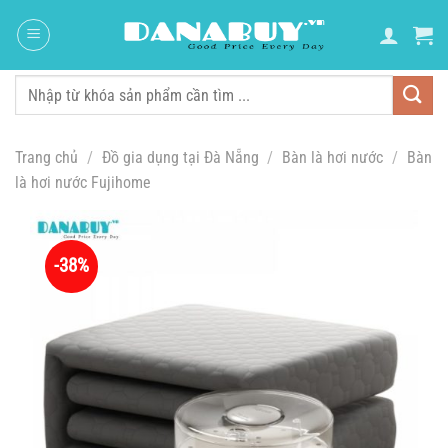
Chuyển
đến
nội
dung
Tìm
kiếm:
Trang chủ
/
Đồ gia dụng tại Đà Nẵng
/
Bàn là hơi nước
/
Bàn
là hơi nước Fujihome
-38%