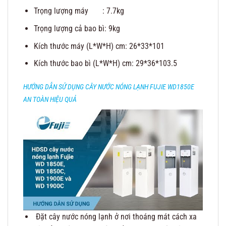
Trọng lượng máy : 7.7kg
Trọng lượng cả bao bì: 9kg
Kích thước máy (L*W*H) cm: 26*33*101
Kích thước bao bì (L*W*H) cm: 29*36*103.5
HƯỚNG DẪN SỬ DỤNG CÂY NƯỚC NÓNG LẠNH FUJIE WD1850E
AN TOÀN HIỆU QUẢ
Đặt cây nước nóng lạnh ở nơi thoáng mát cách xa