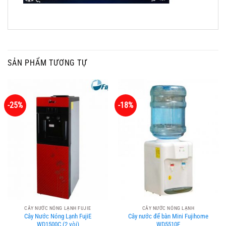
SẢN PHẨM TƯƠNG TỰ
-25%
-18%
CÂY NƯỚC NÓNG LẠNH FUJIE
CÂY NƯỚC NÓNG LẠNH
Cây Nước Nóng Lạnh FujiE
Cây nước để bàn Mini Fujihome
WD1500C (2 vòi)
WD5510E