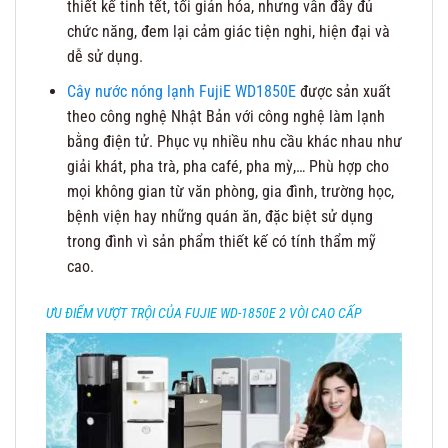
thiết kế tinh tết, tối giản hóa, nhưng vẫn đầy đủ
chức năng, đem lại cảm giác tiện nghi, hiện đại và
dễ sử dụng.
Cây nước nóng lạnh FujiE WD1850E
được sản xuất
theo công nghệ Nhật Bản với công nghệ làm lạnh
bằng điện tử. Phục vụ nhiều nhu cầu khác nhau như
giải khát, pha trà, pha café, pha mỳ,… Phù hợp cho
mọi không gian từ văn phòng, gia đình, trường học,
bệnh viện hay những quán ăn, đặc biệt sử dụng
trong đình vì sản phẩm thiết kế có tính thẩm mỹ
cao.
ƯU ĐIỂM VƯỢT TRỘI CỦA FUJIE WD-1850E 2 VÒI CAO CẤP