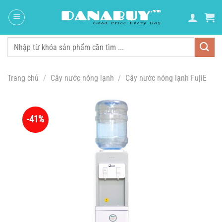
Chuyển
đến
nội
dung
Tìm
kiếm:
Trang chủ
/
Cây nước nóng lạnh
/
Cây nước nóng lạnh FujiE
-41%