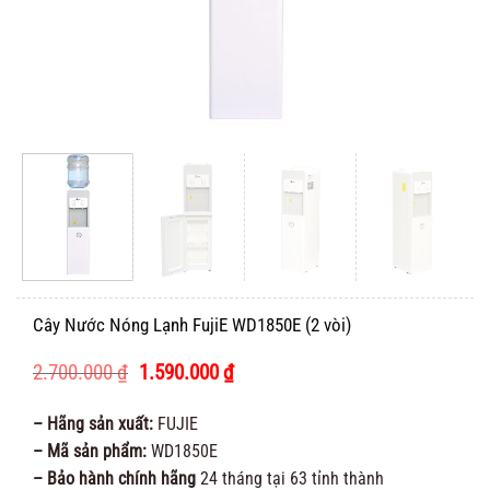
Cây Nước Nóng Lạnh FujiE WD1850E (2 vòi)
Giá
Giá
2.700.000
₫
1.590.000
₫
gốc
hiện
là:
tại
– Hãng sản xuất:
FUJIE
2.700.000 ₫.
là:
– Mã sản phẩm:
WD1850E
1.590.000 ₫.
– Bảo hành chính hãng
24 tháng tại 63 tỉnh thành