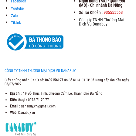
Ngân hàng TMCP Quân Đội
Facebook
(MB) - Chi nhánh Đà Nẵng
Youtube
Số Tài Khoản :
935555568
Zalo
Công ty TNHH Thương Mại
Tiktok
Dịch Vụ Danabuy
CÔNG TY TNHH THƯƠNG MẠI DỊCH VỤ DANABUY
Giấy chứng nhận ĐKKD số:
0402156127
do Sở KH & ĐT TP.Đà Nẵng cấp lần đầu ngày
06/07/2022
Địa chỉ :
19 Đỗ Thúc Tịnh, phường Cẩm Lệ, Thành phố Đà Nẵng
Điện thoại :
0973.71.70.77
Email :
danabuy.vn@gmail.com
Web:
Danabuy.vn