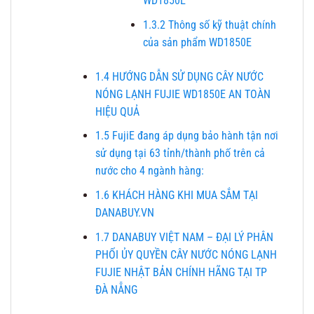
WD1850E
1.3.2
Thông số kỹ thuật chính
của sản phẩm WD1850E
1.4
HƯỚNG DẪN SỬ DỤNG CÂY NƯỚC
NÓNG LẠNH FUJIE WD1850E AN TOÀN
HIỆU QUẢ
1.5
FujiE đang áp dụng bảo hành tận nơi
sử dụng tại 63 tỉnh/thành phố trên cả
nước cho 4 ngành hàng:
1.6
KHÁCH HÀNG KHI MUA SẮM TẠI
DANABUY.VN
1.7
DANABUY VIỆT NAM – ĐẠI LÝ PHÂN
PHỐI ỦY QUYỀN CÂY NƯỚC NÓNG LẠNH
FUJIE NHẬT BẢN CHÍNH HÃNG TẠI TP
ĐÀ NẴNG