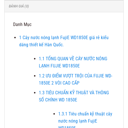
ĐÁNH GIÁ (0)
Danh Mục
1
Cây nước nóng lạnh FujiE WD1850E giá rẻ kiểu
dáng thiết kế Hàn Quốc.
1.1
TỔNG QUAN VỀ CÂY NƯỚC NÓNG
LẠNH FUJIE WD1850E
1.2
ƯU ĐIỂM VƯỢT TRỘI CỦA FUJIE WD-
1850E 2 VÒI CAO CẤP
1.3
TIÊU CHUẨN KỸ THUẬT VÀ THÔNG
SỐ CHÍNH WD 1850E
1.3.1
Tiêu chuẩn kỹ thuật cây
nước nóng lạnh FujiE