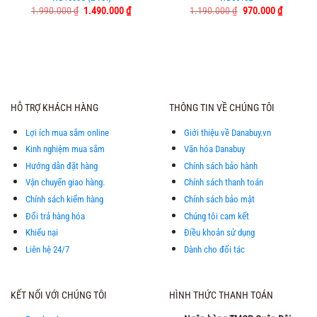
Giá
Giá
Giá
Giá
1.990.000
₫
1.490.000
₫
1.190.000
₫
970.000
₫
gốc
hiện
gốc
hiện
là:
tại
là:
tại
1.990.000 ₫.
là:
1.190.000 ₫.
là:
1.490.000 ₫.
970.000 
HỖ TRỢ KHÁCH HÀNG
THÔNG TIN VỀ CHÚNG TÔI
Lợi ích mua sắm online
Giới thiệu về Danabuy.vn
Kinh nghiệm mua sắm
Văn hóa Danabuy
Hướng dẫn đặt hàng
Chính sách bảo hành
Vận chuyển giao hàng.
Chính sách thanh toán
Chính sách kiểm hàng
Chính sách bảo mật
Đổi trả hàng hóa
Chúng tôi cam kết
Khiếu nại
Điều khoản sử dụng
Liên hệ 24/7
Dành cho đối tác
KẾT NỐI VỚI CHÚNG TÔI
HÌNH THỨC THANH TOÁN