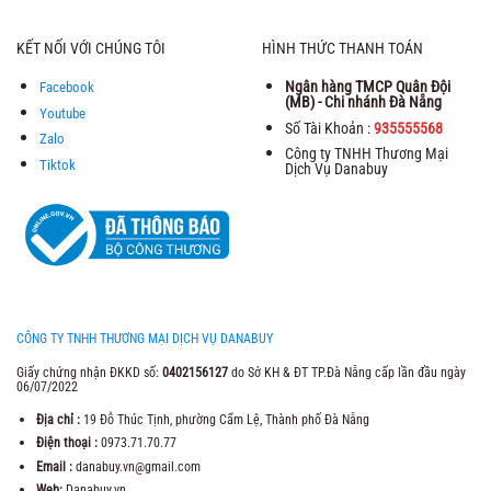
KẾT NỐI VỚI CHÚNG TÔI
HÌNH THỨC THANH TOÁN
Ngân hàng TMCP Quân Đội
Facebook
(MB) - Chi nhánh Đà Nẵng
Youtube
Số Tài Khoản :
935555568
Zalo
Công ty TNHH Thương Mại
Tiktok
Dịch Vụ Danabuy
CÔNG TY TNHH THƯƠNG MẠI DỊCH VỤ DANABUY
Giấy chứng nhận ĐKKD số:
0402156127
do Sở KH & ĐT TP.Đà Nẵng cấp lần đầu ngày
06/07/2022
Địa chỉ :
19 Đỗ Thúc Tịnh, phường Cẩm Lệ, Thành phố Đà Nẵng
Điện thoại :
0973.71.70.77
Email :
danabuy.vn@gmail.com
Web:
Danabuy.vn