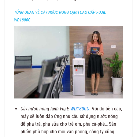
TỔNG QUAN VỀ CÂY NƯỚC NÓNG LẠNH CAO CẤP FUJIE
WD1800C
Cây nước nóng lạnh FujiE
WD1800C
. Với độ bền cao,
máy sẽ luôn đáp ứng nhu cầu sử dụng nước nóng
để pha trà, pha sữa cho trẻ em, pha cà-phê… Sản
phẩm phù hợp cho mọi văn phòng, công ty cũng