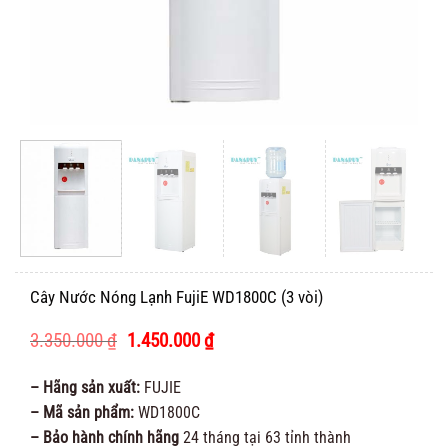
Cây Nước Nóng Lạnh FujiE WD1800C (3 vòi)
Giá
Giá
3.350.000
₫
1.450.000
₫
gốc
hiện
là:
tại
– Hãng sản xuất:
FUJIE
3.350.000 ₫.
là:
– Mã sản phẩm:
WD1800C
1.450.000 ₫.
– Bảo hành chính hãng
24 tháng tại 63 tỉnh thành