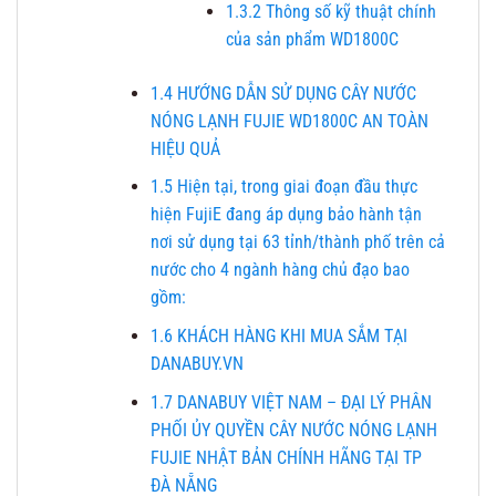
1.3.2
Thông số kỹ thuật chính
của sản phẩm WD1800C
1.4
HƯỚNG DẪN SỬ DỤNG CÂY NƯỚC
NÓNG LẠNH FUJIE WD1800C AN TOÀN
HIỆU QUẢ
1.5
Hiện tại, trong giai đoạn đầu thực
hiện FujiE đang áp dụng bảo hành tận
nơi sử dụng tại 63 tỉnh/thành phố trên cả
nước cho 4 ngành hàng chủ đạo bao
gồm:
1.6
KHÁCH HÀNG KHI MUA SẮM TẠI
DANABUY.VN
1.7
DANABUY VIỆT NAM – ĐẠI LÝ PHÂN
PHỐI ỦY QUYỀN CÂY NƯỚC NÓNG LẠNH
FUJIE NHẬT BẢN CHÍNH HÃNG TẠI TP
ĐÀ NẴNG