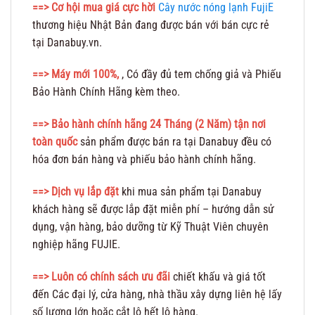
==> Cơ hội mua giá cực hời
Cây nước nóng lạnh FujiE
thương hiệu Nhật Bản đang được bán với bán cực rẻ
tại Danabuy.vn.
==> Máy mới 100%,
, Có đầy đủ tem chống giả và Phiếu
Bảo Hành Chính Hãng kèm theo.
==>
Bảo hành chính hãng 24 Tháng (2 Năm) tận nơi
toàn quốc
sản phẩm được bán ra tại Danabuy đều có
hóa đơn bán hàng và phiếu bảo hành chính hãng.
==> Dịch vụ lắp đặt
khi mua sản phẩm tại Danabuy
khách hàng sẽ được lắp đặt miễn phí – hướng dẫn sử
dụng, vận hàng, bảo dưỡng từ Kỹ Thuật Viên chuyên
nghiệp hãng FUJIE.
==> Luôn có chính sách ưu đãi
chiết khấu và giá tốt
đến Các đại lý, cửa hàng, nhà thầu xây dựng liên hệ lấy
số lượng lớn hoặc cắt lô hết lô hàng.