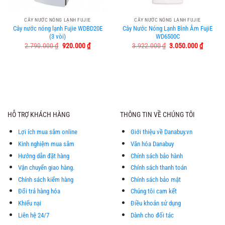
CÂY NƯỚC NÓNG LẠNH FUJIE
CÂY NƯỚC NÓNG LẠNH FUJIE
Cây nước nóng lạnh Fujie WDBD20E
Cây Nước Nóng Lạnh Bình Âm FujiE
(3 vòi)
WD6500C
Giá
Giá
Giá
Giá
2.790.000
₫
920.000
₫
3.922.000
₫
3.050.000
₫
gốc
hiện
gốc
hiện
là:
tại
là:
tại
2.790.000 ₫.
là:
3.922.000 ₫.
là:
920.000 ₫.
3.050.0
HỖ TRỢ KHÁCH HÀNG
THÔNG TIN VỀ CHÚNG TÔI
Lợi ích mua sắm online
Giới thiệu về Danabuy.vn
Kinh nghiệm mua sắm
Văn hóa Danabuy
Hướng dẫn đặt hàng
Chính sách bảo hành
Vận chuyển giao hàng.
Chính sách thanh toán
Chính sách kiểm hàng
Chính sách bảo mật
Đổi trả hàng hóa
Chúng tôi cam kết
Khiếu nại
Điều khoản sử dụng
Liên hệ 24/7
Dành cho đối tác