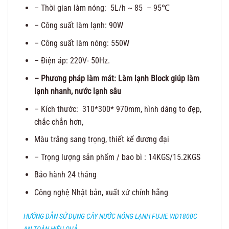
– Thời gian làm nóng: 5L/h ~ 85 – 95℃
– Công suất làm lạnh: 90W
– Công suất làm nóng: 550W
– Điện áp: 220V- 50Hz.
– Phương pháp làm mát: Làm lạnh Block giúp làm
lạnh nhanh, nước lạnh sâu
– Kích thước: 310*300* 970mm, hình dáng to đẹp,
chắc chắn hơn,
Màu trắng sang trọng, thiết kế đương đại
– Trọng lượng sản phẩm / bao bì : 14KGS/15.2KGS
Bảo hành 24 tháng
Công nghệ Nhật bản, xuất xứ chính hãng
HƯỚNG DẪN SỬ DỤNG CÂY NƯỚC NÓNG LẠNH FUJIE WD1800C
AN TOÀN HIỆU QUẢ