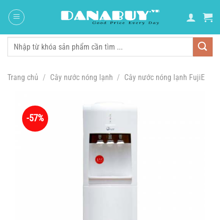
Chuyển
đến
nội
dung
Tìm
kiếm:
Trang chủ
/
Cây nước nóng lạnh
/
Cây nước nóng lạnh FujiE
-57%