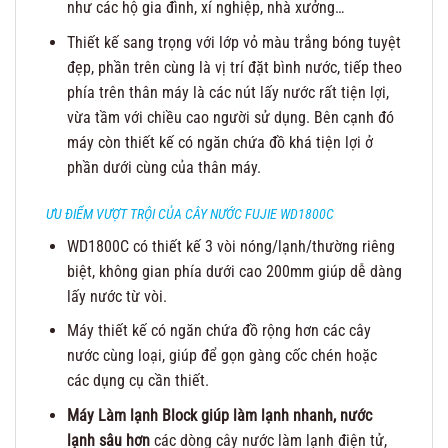
như các hộ gia đình, xí nghiệp, nhà xưởng…
Thiết kế sang trọng với lớp vỏ màu trắng bóng tuyệt
đẹp, phần trên cùng là vị trí đặt bình nước, tiếp theo
phía trên thân máy là các nút lấy nước rất tiện lợi,
vừa tầm với chiều cao người sử dụng. Bên cạnh đó
máy còn thiết kế có ngăn chứa đồ khá tiện lợi ở
phần dưới cùng của thân máy.
ƯU ĐIỂM VƯỢT TRỘI CỦA CÂY NƯỚC FUJIE WD1800C
WD1800C có thiết kế 3 vòi nóng/lạnh/thường riêng
biệt, không gian phía dưới cao 200mm giúp dễ dàng
lấy nước từ vòi.
Máy thiết kế có ngăn chứa đồ rộng hơn các cây
nước cùng loại, giúp để gọn gàng cốc chén hoặc
các dụng cụ cần thiết.
Máy Làm lạnh Block giúp làm lạnh nhanh, nước
lạnh sâu hơn
các dòng cây nước làm lạnh điện tử,