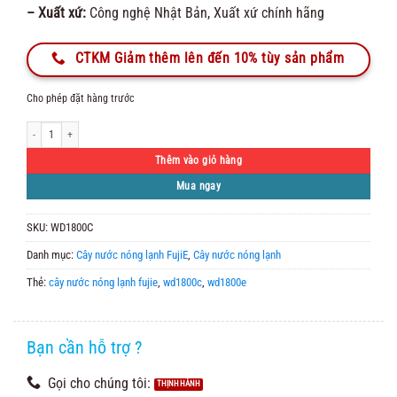
– Xuất xứ:
Công nghệ Nhật Bản, Xuất xứ chính hãng
CTKM Giảm thêm lên đến 10% tùy sản phẩm
Cho phép đặt hàng trước
Cây Nước Nóng Lạnh FujiE WD1800C (3 vòi) số lượng
Thêm vào giỏ hàng
Mua ngay
SKU:
WD1800C
Danh mục:
Cây nước nóng lạnh FujiE
,
Cây nước nóng lạnh
Thẻ:
cây nước nóng lạnh fujie
,
wd1800c
,
wd1800e
Bạn cần hỗ trợ ?
Gọi cho chúng tôi: