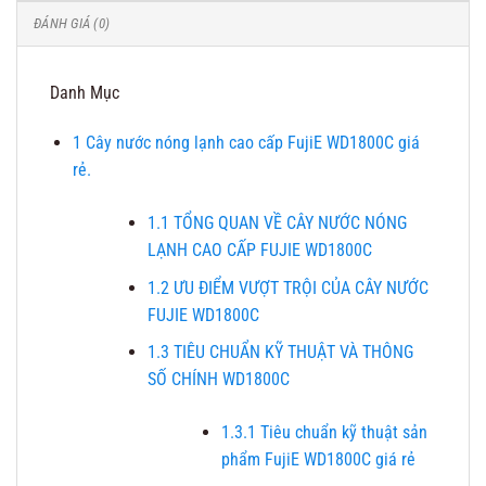
ĐÁNH GIÁ (0)
Danh Mục
1
Cây nước nóng lạnh cao cấp FujiE WD1800C giá
rẻ.
1.1
TỔNG QUAN VỀ CÂY NƯỚC NÓNG
LẠNH CAO CẤP FUJIE WD1800C
1.2
ƯU ĐIỂM VƯỢT TRỘI CỦA CÂY NƯỚC
FUJIE WD1800C
1.3
TIÊU CHUẨN KỸ THUẬT VÀ THÔNG
SỐ CHÍNH WD1800C
1.3.1
Tiêu chuẩn kỹ thuật sản
phẩm FujiE WD1800C giá rẻ