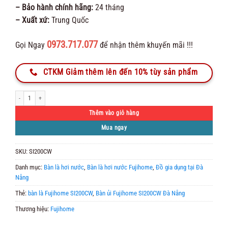
– Bảo hành chính hãng:
24 tháng
– Xuất xứ:
Trung Quốc
0973.717.077
Gọi Ngay
để nhận thêm khuyến mãi !!!
CTKM Giảm thêm lên đến 10% tùy sản phẩm
Bàn ủi Fujihome SI200CW hơi nước cầm tay gấp gọn số lượng
Thêm vào giỏ hàng
Mua ngay
SKU:
SI200CW
Danh mục:
Bàn là hơi nước
,
Bàn là hơi nước Fujihome
,
Đồ gia dụng tại Đà
Nẵng
Thẻ:
bàn là Fujihome SI200CW
,
Bàn ủi Fujihome SI200CW Đà Nẵng
Thương hiệu:
Fujihome