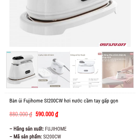
Bàn ủi Fujihome SI200CW hơi nước cầm tay gấp gọn
Giá
Giá
880.000
₫
590.000
₫
gốc
hiện
là:
tại
– Hãng sản xuất:
FUJIHOME
880.000 ₫.
là:
– Mã sản phẩm:
SI200CW
590.000 ₫.