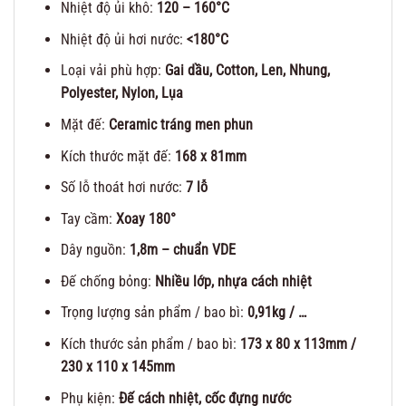
Nhiệt độ ủi khô:
120 – 160°C
Nhiệt độ ủi hơi nước:
<180°C
Loại vải phù hợp:
Gai dầu, Cotton, Len, Nhung,
Polyester, Nylon, Lụa
Mặt đế:
Ceramic tráng men phun
Kích thước mặt đế:
168 x 81mm
Số lỗ thoát hơi nước:
7 lỗ
Tay cầm:
Xoay 180°
Dây nguồn:
1,8m – chuẩn VDE
Đế chống bỏng:
Nhiều lớp, nhựa cách nhiệt
Trọng lượng sản phẩm / bao bì:
0,91kg / …
Kích thước sản phẩm / bao bì:
173 x 80 x 113mm /
230 x 110 x 145mm
Phụ kiện:
Đế cách nhiệt, cốc đựng nước