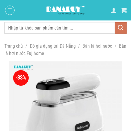
Chuyển
đến
nội
dung
Tìm
kiếm:
Trang chủ
/
Đồ gia dụng tại Đà Nẵng
/
Bàn là hơi nước
/
Bàn
là hơi nước Fujihome
-33%