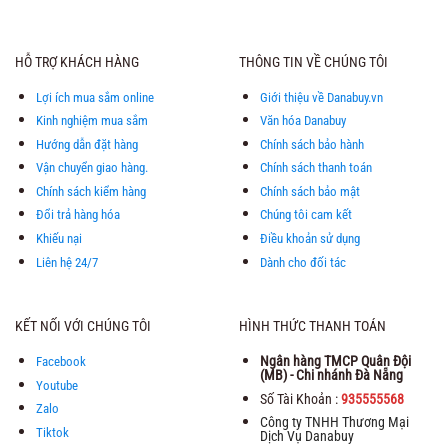
HỖ TRỢ KHÁCH HÀNG
THÔNG TIN VỀ CHÚNG TÔI
Lợi ích mua sắm online
Giới thiệu về Danabuy.vn
Kinh nghiệm mua sắm
Văn hóa Danabuy
Hướng dẫn đặt hàng
Chính sách bảo hành
Vận chuyển giao hàng.
Chính sách thanh toán
Chính sách kiểm hàng
Chính sách bảo mật
Đổi trả hàng hóa
Chúng tôi cam kết
Khiếu nại
Điều khoản sử dụng
Liên hệ 24/7
Dành cho đối tác
KẾT NỐI VỚI CHÚNG TÔI
HÌNH THỨC THANH TOÁN
Ngân hàng TMCP Quân Đội
Facebook
(MB) - Chi nhánh Đà Nẵng
Youtube
Số Tài Khoản :
935555568
Zalo
Công ty TNHH Thương Mại
Tiktok
Dịch Vụ Danabuy