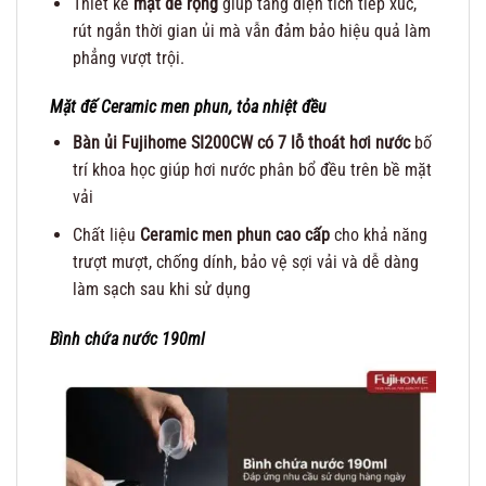
Thiết kế
mặt đế rộng
giúp tăng diện tích tiếp xúc,
rút ngắn thời gian ủi mà vẫn đảm bảo hiệu quả làm
phẳng vượt trội.
Mặt đế Ceramic men phun, tỏa nhiệt đều
Bàn ủi Fujihome SI200CW có 7 lỗ thoát hơi nước
bố
trí khoa học giúp hơi nước phân bổ đều trên bề mặt
vải
Chất liệu
Ceramic men phun cao cấp
cho khả năng
trượt mượt, chống dính, bảo vệ sợi vải và dễ dàng
làm sạch sau khi sử dụng
Bình chứa nước 190ml