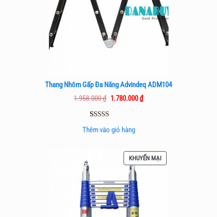
Thang Nhôm Gấp Đa Năng Advindeq ADM104
Giá
Giá
1.958.000
₫
1.780.000
₫
gốc
hiện
là:
tại
1.958.000 ₫.
là:
5.00
2
trên 5
1.780.000 ₫.
Thêm vào giỏ hàng
dựa trên
đánh giá
SẢN
KHUYẾN MẠI
PHẨM
ĐANG
GIẢM
GIÁ