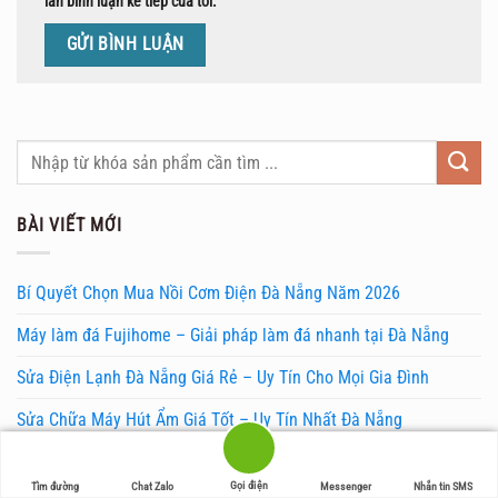
lần bình luận kế tiếp của tôi.
BÀI VIẾT MỚI
Bí Quyết Chọn Mua Nồi Cơm Điện Đà Nẵng Năm 2026
Máy làm đá Fujihome – Giải pháp làm đá nhanh tại Đà Nẵng
Sửa Điện Lạnh Đà Nẵng Giá Rẻ – Uy Tín Cho Mọi Gia Đình
Sửa Chữa Máy Hút Ẩm Giá Tốt – Uy Tín Nhất Đà Nẵng
Sửa Tủ Chống Ẩm Đà Nẵng – Dịch Vụ Uy Tín Tại Danabuy
Gọi điện
Tìm đường
Chat Zalo
Messenger
Nhắn tin SMS