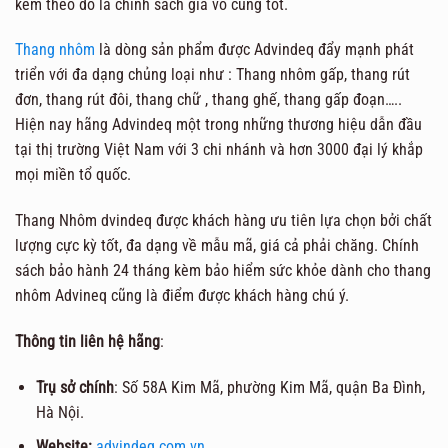
kèm theo đó là chính sách giá vô cùng tốt.
Thang nhôm
là dòng sản phẩm được Advindeq đẩy mạnh phát
triển với đa dạng chủng loại như : Thang nhôm gấp, thang rút
đơn, thang rút đôi, thang chữ , thang ghế, thang gấp đoạn…..
Hiện nay hãng Advindeq một trong những thương hiệu dẫn đầu
tại thị trường Việt Nam với 3 chi nhánh và hơn 3000 đại lý khắp
mọi miền tổ quốc.
Thang Nhôm dvindeq được khách hàng ưu tiên lựa chọn bởi chất
lượng cực kỳ tốt, đa dạng về mẫu mã, giá cả phải chăng. Chính
sách bảo hành 24 tháng kèm bảo hiểm sức khỏe dành cho thang
nhôm Advineq cũng là điểm được khách hàng chú ý.
Thông tin liên hệ hãng
:
Trụ sở chính
: Số 58A Kim Mã, phường Kim Mã, quận Ba Đình,
Hà Nội.
Website:
advindeq.com.vn