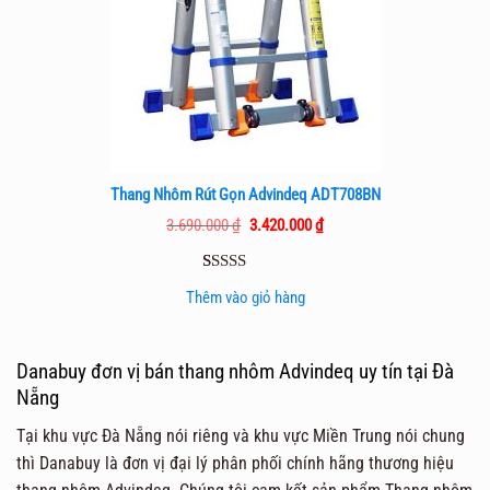
Thang Nhôm Rút Gọn Advindeq ADT708BN
Giá
Giá
3.690.000
₫
3.420.000
₫
gốc
hiện
là:
tại
3.690.000 ₫.
là:
5.00
5
trên 5
3.420.000 ₫.
Thêm vào giỏ hàng
dựa trên
đánh giá
Danabuy đơn vị bán thang nhôm Advindeq uy tín tại Đà
Nẵng
Tại khu vực Đà Nẵng nói riêng và khu vực Miền Trung nói chung
thì Danabuy là đơn vị đại lý phân phối chính hãng thương hiệu