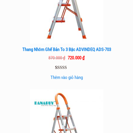
Thang Nhôm Ghế Bản To 3 Bậc ADVINDEQ ADS-703
Giá
Giá
870.000
₫
720.000
₫
gốc
hiện
là:
tại
870.000 ₫.
là:
5.00
1
trên 5
720.000 ₫.
Thêm vào giỏ hàng
dựa trên
đánh giá