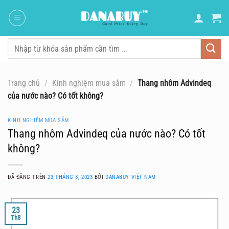
Chuyển
đến
nội
dung
Tìm
kiếm:
Trang chủ
/
Kinh nghiệm mua sắm
/
Thang nhôm Advindeq
của nước nào? Có tốt không?
KINH NGHIỆM MUA SẮM
Thang nhôm Advindeq của nước nào? Có tốt
không?
ĐÃ ĐĂNG TRÊN
23 THÁNG 8, 2023
BỞI
DANABUY VIỆT NAM
23
Th8