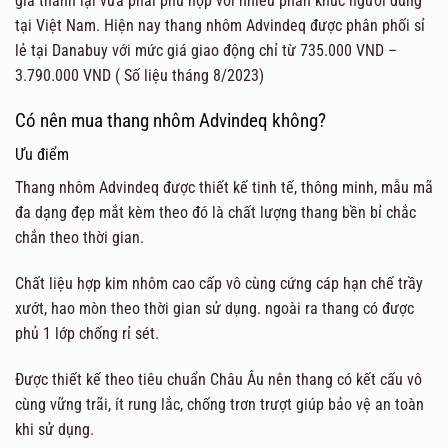
giá thành lại vừa phải phù hợp với nhiều phân khúc người dùng
tại Việt Nam. Hiện nay thang nhôm Advindeq được phân phối sỉ
lẻ tại Danabuy với mức giá giao động chỉ từ 735.000 VND –
3.790.000 VND ( Số liệu tháng 8/2023)
Có nên mua thang nhôm Advindeq không?
Ưu điểm
Thang nhôm Advindeq được thiết kế tinh tế, thông minh, mẫu mã
đa dạng đẹp mắt kèm theo đó là chất lượng thang bền bỉ chắc
chắn theo thời gian.
Chất liệu hợp kim nhôm cao cấp vô cùng cứng cáp hạn chế trầy
xướt, hao mòn theo thời gian sử dụng. ngoài ra thang có được
phủ 1 lớp chống rỉ sét.
Được thiết kế theo tiêu chuẩn Châu Âu nên thang có kết cấu vô
cùng vững trãi, ít rung lắc, chống trơn trượt giúp bảo vệ an toàn
khi sử dụng.