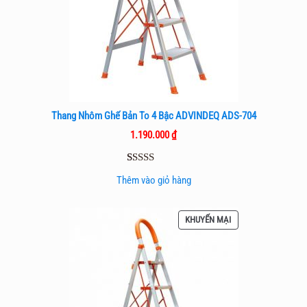
Thang Nhôm Ghế Bản To 4 Bậc ADVINDEQ ADS-704
1.190.000
₫
5.00
1
trên 5
Thêm vào giỏ hàng
dựa trên
đánh giá
SẢN
KHUYẾN MẠI
PHẨM
ĐANG
GIẢM
GIÁ