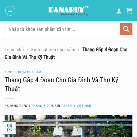
Chuyển
đến
nội
dung
Tìm
kiếm:
Trang chủ
/
Kinh nghiệm mua sắm
/
Thang Gấp 4 Đoạn Cho
Gia Đình Và Thợ Kỹ Thuật
KINH NGHIỆM MUA SẮM
Thang Gấp 4 Đoạn Cho Gia Đình Và Thợ Kỹ
Thuật
ĐÃ ĐĂNG TRÊN
4 THÁNG 7, 2025
BỞI
DANABUY VIỆT NAM
04
Th7