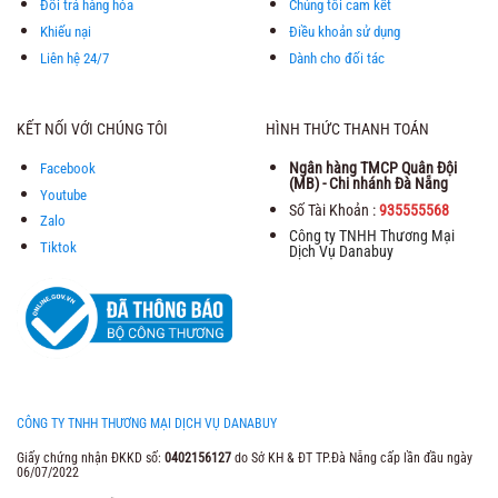
Đổi trả hàng hóa
Chúng tôi cam kết
Khiếu nại
Điều khoản sử dụng
Liên hệ 24/7
Dành cho đối tác
KẾT NỐI VỚI CHÚNG TÔI
HÌNH THỨC THANH TOÁN
Ngân hàng TMCP Quân Đội
Facebook
(MB) - Chi nhánh Đà Nẵng
Youtube
Số Tài Khoản :
935555568
Zalo
Công ty TNHH Thương Mại
Tiktok
Dịch Vụ Danabuy
CÔNG TY TNHH THƯƠNG MẠI DỊCH VỤ DANABUY
Giấy chứng nhận ĐKKD số:
0402156127
do Sở KH & ĐT TP.Đà Nẵng cấp lần đầu ngày
06/07/2022