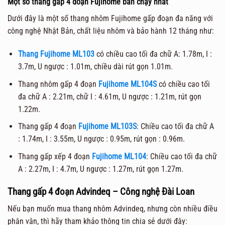
Một số thang gấp 4 đoạn Fujihome bán chạy nhất
Dưới đây là một số thang nhôm Fujihome gấp đoạn đa năng với
công nghệ Nhật Bản, chất liệu nhôm và bảo hành 12 tháng như:
Thang Fujihome ML103
có chiều cao tối đa chữ A: 1.78m, I :
3.7m, U ngược : 1.01m, chiều dài rút gọn 1.01m.
Thang nhôm gấp 4 đoạn
Fujihome ML104S
có chiều cao tối
đa chữ A : 2.21m, chữ I : 4.61m, U ngược : 1.21m, rút gọn
1.22m.
Thang gấp 4 đoạn
Fujihome ML103S
: Chiều cao tối đa chữ A
: 1.74m, I : 3.55m, U ngược : 0.95m, rút gọn : 0.96m.
Thang gấp xếp 4 đoạn
Fujihome ML104
: Chiều cao tối đa chữ
A : 2.27m, I : 4.7m, U ngược : 1.27m, rút gọn 1.27m.
Thang gấp 4 đoạn Advindeq – Công nghệ Đài Loan
Nếu bạn muốn mua thang nhôm Advindeq, nhưng còn nhiều điều
phân vân, thì hãy tham khảo thông tin chia sẻ dưới đây: