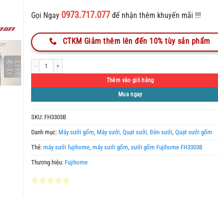
0973.717.077
Gọi Ngay
để nhận thêm khuyến mãi !!!
CTKM Giảm thêm lên đến 10% tùy sản phẩm
Quạt sưởi gốm Fujihome FH3303B điều khiển bằng giọng nói số lượng
Thêm vào giỏ hàng
Mua ngay
SKU:
FH3303B
Danh mục:
Máy sưởi gốm
,
Máy sưởi, Quạt sưởi, Đèn sưởi
,
Quạt sưởi gốm
Thẻ:
máy sưởi fujihome
,
máy sưởi gốm
,
sưởi gốm Fujihome FH3303B
Thương hiệu:
Fujihome
5.00
1
trên 5
dựa trên
đánh giá