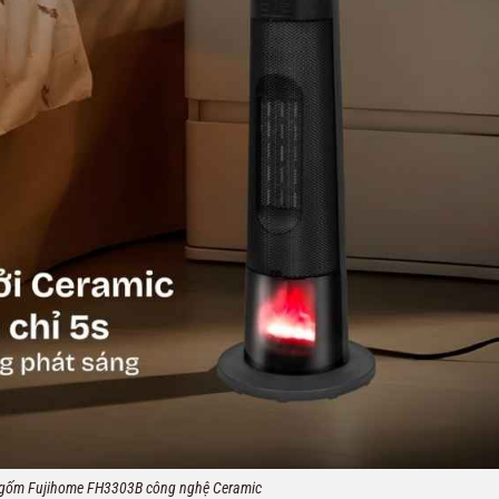
 gốm Fujihome FH3303B công nghệ Ceramic