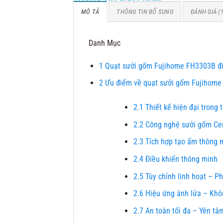
MÔ TẢ
THÔNG TIN BỔ SUNG
ĐÁNH GIÁ (1
Danh Mục
1
Quạt sưởi gốm Fujihome FH3303B điề
2
Ưu điểm về quạt sưởi gốm Fujihom
2.1
Thiết kế hiện đại trong t
2.2
Công nghệ sưởi gốm Ce
2.3
Tích hợp tạo ẩm thông 
2.4
Điều khiển thông minh
2.5
Tùy chỉnh linh hoạt – P
2.6
Hiệu ứng ánh lửa – Khôn
2.7
An toàn tối đa – Yên tâm