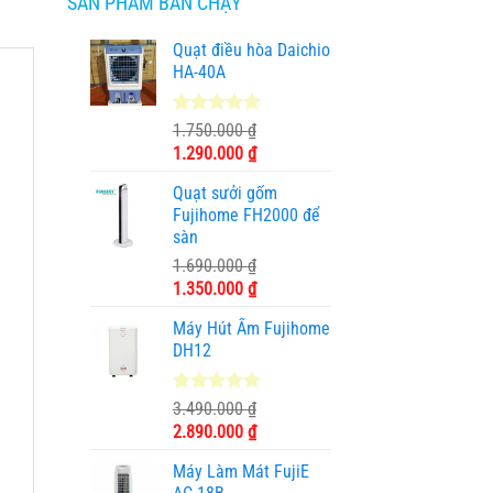
SẢN PHẨM BÁN CHẠY
Quạt điều hòa Daichio
HA-40A
4.89
9
trên 5
1.750.000
₫
dựa trên
Giá
Giá
1.290.000
₫
đánh giá
gốc
hiện
Quạt sưởi gốm
là:
tại
Fujihome FH2000 để
1.750.000 ₫.
là:
sàn
1.290.000 ₫.
1.690.000
₫
Giá
Giá
1.350.000
₫
gốc
hiện
Máy Hút Ẩm Fujihome
là:
tại
DH12
1.690.000 ₫.
là:
1.350.000 ₫.
5.00
2
trên 5
3.490.000
₫
dựa trên
Giá
Giá
2.890.000
₫
đánh giá
gốc
hiện
Máy Làm Mát FujiE
là:
tại