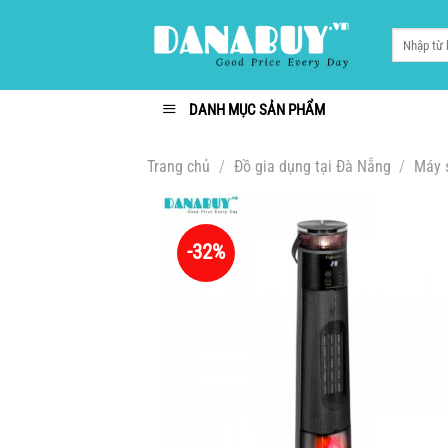
Chuyển
đến
Tìm
kiếm:
nội
dung
DANH MỤC SẢN PHẨM
Trang chủ
/
Đồ gia dụng tại Đà Nẵng
/
Máy s
-32%