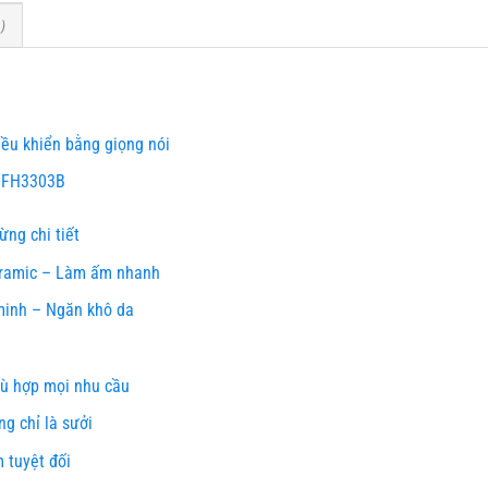
)
u khiển bằng giọng nói
e FH3303B
ừng chi tiết
ramic – Làm ấm nhanh
minh – Ngăn khô da
hù hợp mọi nhu cầu
g chỉ là sưởi
 tuyệt đối