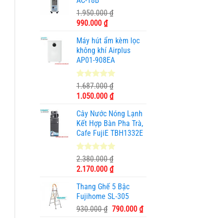
AC-18B
3.490.000 ₫.
là:
1.950.000
₫
2.890.000 ₫.
Giá
Giá
990.000
₫
gốc
hiện
Máy hút ẩm kèm lọc
là:
tại
không khí Airplus
1.950.000 ₫.
là:
AP01-908EA
990.000 ₫.
5.00
1
trên 5
1.687.000
₫
dựa trên
Giá
Giá
1.050.000
₫
đánh giá
gốc
hiện
Cây Nước Nóng Lạnh
là:
tại
Kết Hợp Bàn Pha Trà,
1.687.000 ₫.
là:
Cafe FujiE TBH1332E
1.050.000 ₫.
5.00
11
trên 5
2.380.000
₫
dựa trên
Giá
Giá
2.170.000
₫
đánh giá
gốc
hiện
Thang Ghế 5 Bậc
là:
tại
Fujihome SL-305
2.380.000 ₫.
là:
Giá
Giá
930.000
₫
790.000
₫
2.170.000 ₫.