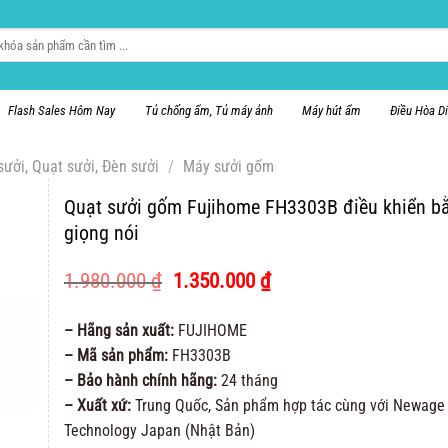
Flash Sales Hôm Nay
Tủ chống ẩm, Tủ máy ảnh
Máy hút ẩm
Điều Hòa D
ưởi, Quạt sưởi, Đèn sưởi
/
Máy sưởi gốm
Quạt sưởi gốm Fujihome FH3303B điều khiển b
giọng nói
Giá
Giá
1.980.000
₫
1.350.000
₫
gốc
hiện
là:
tại
– Hãng sản xuất:
FUJIHOME
1.980.000 ₫.
là:
– Mã sản phẩm:
FH3303B
1.350.000 ₫.
– Bảo hành chính hãng:
24 tháng
– Xuất xứ:
Trung Quốc, Sản phẩm hợp tác cùng với Newage
Technology Japan (Nhật Bản)