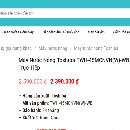
Flash Sales Hôm Nay
Tủ chống ẩm, Tủ máy ảnh
Máy hút ẩm
Điều Hòa D
 bị gia dụng khác
/
Máy nước nóng
/
Máy nước nóng Toshiba
Máy Nước Nóng Toshiba TWH-45MCNVN(W)-WB
Trực Tiếp
Giá
Giá
2.590.000
₫
2.390.000
₫
gốc
hiện
là:
tại
– Hãng sản xuất: Toshiba
2.590.000 ₫.
là:
– Mã sản phẩm:
TWH-45MCNVN(W)-WB
2.390.000 ₫.
– Bảo hành:
24 tháng
– Xuất xứ:
Trung Quốc