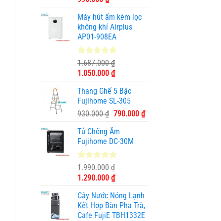
gốc
hiện
Máy hút ẩm kèm lọc
là:
tại
không khí Airplus
1.950.000 ₫.
là:
AP01-908EA
990.000 ₫.
5.00
1
trên 5
1.687.000
₫
dựa trên
Giá
Giá
1.050.000
₫
đánh giá
gốc
hiện
Thang Ghế 5 Bậc
là:
tại
Fujihome SL-305
1.687.000 ₫.
là:
Giá
Giá
930.000
₫
790.000
₫
1.050.000 ₫.
gốc
hiện
Tủ Chống Ẩm
là:
tại
Fujihome DC-30M
930.000 ₫.
là:
790.000 ₫.
5.00
3
trên 5
1.990.000
₫
dựa trên
Giá
Giá
1.290.000
₫
đánh giá
gốc
hiện
Cây Nước Nóng Lạnh
là:
tại
Kết Hợp Bàn Pha Trà,
1.990.000 ₫.
là:
Cafe FujiE TBH1332E
1.290.000 ₫.