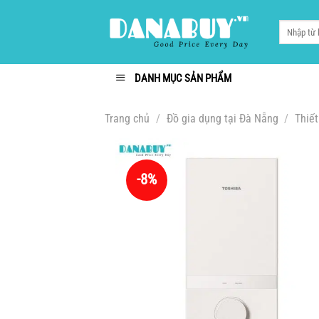
Chuyển
đến
Tìm
kiếm:
nội
dung
DANH MỤC SẢN PHẨM
Trang chủ
/
Đồ gia dụng tại Đà Nẵng
/
Thiết
-8%