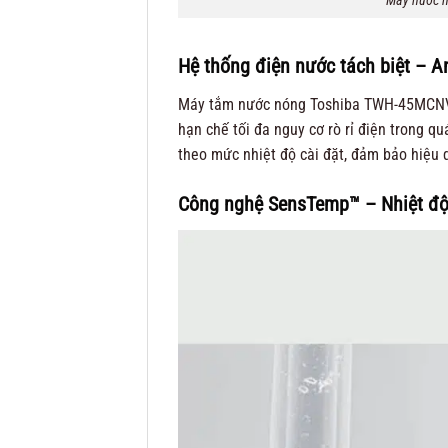
Máy nước n
Hệ thống điện nước tách biệt – An
Máy tắm nước nóng Toshiba TWH-45MCNVN(
hạn chế tối đa nguy cơ rò rỉ điện trong q
theo mức nhiệt độ cài đặt, đảm bảo hiệu 
Công nghệ SensTemp™ – Nhiệt độ