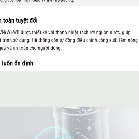
óng Toshiba TWH-45MCNVN(W)-WB trực tiếp
 toàn tuyệt đối
W)-WB được thiết kế với thanh nhiệt tách rời nguồn nước, giúp
uá trình sử dụng. Hệ thống còn tự động điều chỉnh công suất làm nóng
quả và an toàn cho người dùng.
 luôn ổn định