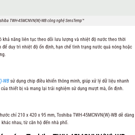
oshiba TWH-45MCNVN(W)-WB công nghệ SensTemp™
khả năng liên tục theo dõi lưu lượng và nhiệt độ nước theo thời
 để duy trì nhiệt độ ổn định, hạn chế tình trạng nước quá nóng hoặc
ng.
)-WB
sử dụng chip điều khiển thông minh, giúp xử lý dữ liệu nhanh
 của thiết bị và mang lại trải nghiệm sử dụng mượt mà, ổn định.
 thước chỉ 210 x 420 x 95 mm, Toshiba TWH-45MCNVN(W)-WB dễ dàng
 khác nhau, từ căn hộ đến nhà phố.