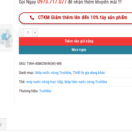
0973.717.077
Gọi Ngay
để nhận thêm khuyến mãi !!!
CTKM Giảm thêm lên đến 10% tùy sản phẩm
Máy Nước Nóng Toshiba TWH-45MCNVN(W)-WB Trực Tiếp số lượng
Thêm vào giỏ hàng
Mua ngay
SKU:
TWH-45MCNVN(W)-WB
Danh mục:
Máy nước nóng Toshiba
,
Thiết bị gia dụng khác
Thẻ:
máy nước nóng trực tiếp
,
Máy tắm nước nóng Toshiba
Thương hiệu:
Toshiba
)