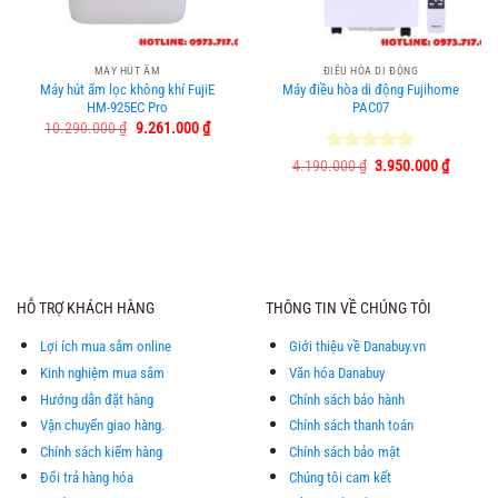
MÁY HÚT ẨM
ĐIỀU HÒA DI ĐỘNG
Máy hút ẩm lọc không khí FujiE
Máy điều hòa di động Fujihome
HM-925EC Pro
PAC07
Giá
Giá
10.290.000
₫
9.261.000
₫
gốc
hiện
là:
tại
Giá
Giá
4.190.000
Được xếp
₫
3.950.000
₫
10.290.000 ₫.
là:
gốc
hiện
hạng
5.00
9.261.000 ₫.
là:
tại
5 sao
4.190.000 ₫.
là:
3.950.0
HỖ TRỢ KHÁCH HÀNG
THÔNG TIN VỀ CHÚNG TÔI
Lợi ích mua sắm online
Giới thiệu về Danabuy.vn
Kinh nghiệm mua sắm
Văn hóa Danabuy
Hướng dẫn đặt hàng
Chính sách bảo hành
Vận chuyển giao hàng.
Chính sách thanh toán
Chính sách kiểm hàng
Chính sách bảo mật
Đổi trả hàng hóa
Chúng tôi cam kết