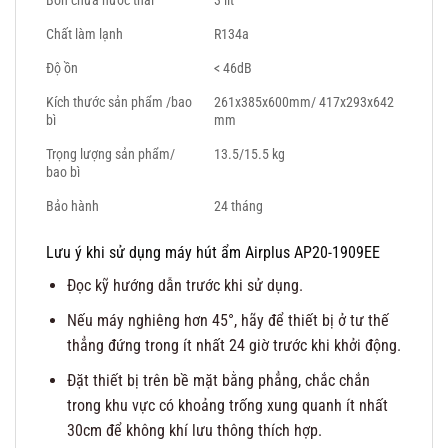
Bồn chứa nước thải
3 lít
Chất làm lạnh
R134a
Độ ồn
< 46dB
Kích thước sản phẩm /bao
261x385x600mm/ 417x293x642
bì
mm
Trọng lượng sản phẩm/
13.5/15.5 kg
bao bì
Bảo hành
24 tháng
Lưu ý khi sử dụng máy hút ẩm Airplus AP20-1909EE
Đọc kỹ hướng dẫn trước khi sử dụng.
Nếu máy nghiêng hơn 45°, hãy để thiết bị ở tư thế
thẳng đứng trong ít nhất 24 giờ trước khi khởi động.
Đặt thiết bị trên bề mặt bằng phẳng, chắc chắn
trong khu vực có khoảng trống xung quanh ít nhất
30cm để không khí lưu thông thích hợp.