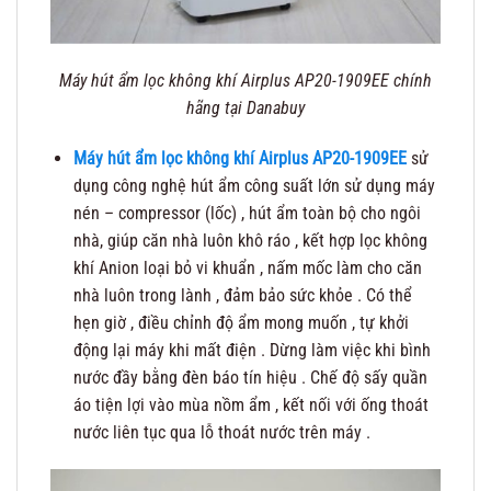
Máy hút ẩm lọc không khí Airplus AP20-1909EE chính
hãng tại Danabuy
Máy hút ẩm lọc không khí Airplus AP20-1909EE
sử
dụng công nghệ hút ẩm công suất lớn sử dụng máy
nén – compressor (lốc) , hút ẩm toàn bộ cho ngôi
nhà, giúp căn nhà luôn khô ráo , kết hợp lọc không
khí Anion loại bỏ vi khuẩn , nấm mốc làm cho căn
nhà luôn trong lành , đảm bảo sức khỏe . Có thể
hẹn giờ , điều chỉnh độ ẩm mong muốn , tự khởi
động lại máy khi mất điện . Dừng làm việc khi bình
nước đầy bằng đèn báo tín hiệu . Chế độ sấy quần
áo tiện lợi vào mùa nồm ẩm , kết nối với ống thoát
nước liên tục qua lỗ thoát nước trên máy .