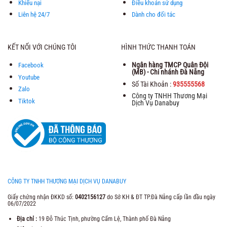
Khiếu nại
Điều khoản sử dụng
Liên hệ 24/7
Dành cho đối tác
KẾT NỐI VỚI CHÚNG TÔI
HÌNH THỨC THANH TOÁN
Ngân hàng TMCP Quân Đội
Facebook
(MB) - Chi nhánh Đà Nẵng
Youtube
Số Tài Khoản :
935555568
Zalo
Công ty TNHH Thương Mại
Tiktok
Dịch Vụ Danabuy
CÔNG TY TNHH THƯƠNG MẠI DỊCH VỤ DANABUY
Giấy chứng nhận ĐKKD số:
0402156127
do Sở KH & ĐT TP.Đà Nẵng cấp lần đầu ngày
06/07/2022
Địa chỉ :
19 Đỗ Thúc Tịnh, phường Cẩm Lệ, Thành phố Đà Nẵng