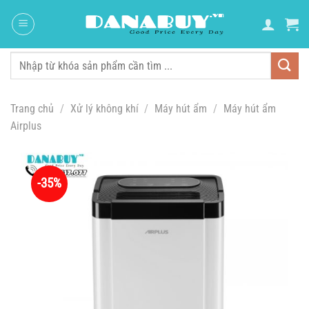
Chuyển
đến
nội
dung
Tìm
kiếm:
Trang chủ
/
Xử lý không khí
/
Máy hút ẩm
/
Máy hút ẩm
Airplus
-35%