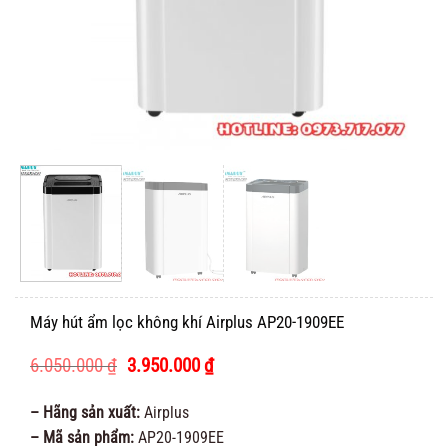
Máy hút ẩm lọc không khí Airplus AP20-1909EE
Giá
Giá
6.050.000
₫
3.950.000
₫
gốc
hiện
là:
tại
– Hãng sản xuất:
Airplus
6.050.000 ₫.
là:
– Mã sản phẩm:
AP20-1909EE
3.950.000 ₫.