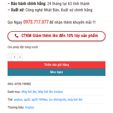
– Bảo hành chính hãng:
24 tháng tại 63 tỉnh thành
– Xuất xứ:
Công nghệ Nhật Bản, Xuất xứ chính hãng
0973.717.077
Gọi Ngay
để nhận thêm khuyến mãi !!!
CTKM Giảm thêm lên đến 10% tùy sản phẩm
Cho phép đặt hàng trước
Máy hút ẩm lọc không khí Airplus AP20-1909EE số lượng
Thêm vào giỏ hàng
Mua ngay
SKU:
AP20-1909EE
Danh mục:
Máy hút ẩm
,
Máy hút ẩm Airplus
Thẻ:
airplus
,
ap20
,
ap20-1909ee
,
lọc không khí
,
máy hút ẩm
Thương hiệu:
Airplus