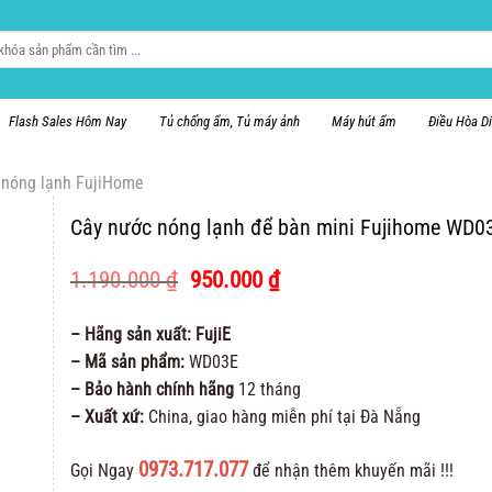
Flash Sales Hôm Nay
Tủ chống ẩm, Tủ máy ảnh
Máy hút ẩm
Điều Hòa D
 nóng lạnh FujiHome
Cây nước nóng lạnh để bàn mini Fujihome WD0
Giá
Giá
1.190.000
₫
950.000
₫
gốc
hiện
là:
tại
– Hãng sản xuất: FujiE
1.190.000 ₫.
là:
– Mã sản phẩm:
WD03E
950.000 ₫.
– Bảo hành chính hãng
12 tháng
– Xuất xứ:
China, giao hàng miễn phí tại Đà Nẵng
0973.717.077
Gọi Ngay
để nhận thêm khuyến mãi !!!