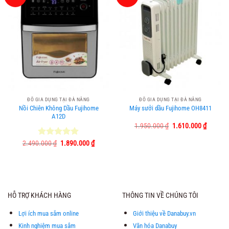
ĐỒ GIA DỤNG TẠI ĐÀ NẴNG
ĐỒ GIA DỤNG TẠI ĐÀ NẴNG
Nồi Chiên Không Dầu Fujihome
Máy sưởi dầu Fujihome OH8411
A12D
Giá
Giá
1.950.000
₫
1.610.000
₫
gốc
hiện
là:
tại
Giá
Giá
2.490.000
Được xếp
₫
1.890.000
₫
1.950.000 ₫.
là:
gốc
hiện
hạng
5.00
1.610.0
là:
tại
5 sao
2.490.000 ₫.
là:
1.890.000 ₫.
HỖ TRỢ KHÁCH HÀNG
THÔNG TIN VỀ CHÚNG TÔI
Lợi ích mua sắm online
Giới thiệu về Danabuy.vn
Kinh nghiệm mua sắm
Văn hóa Danabuy