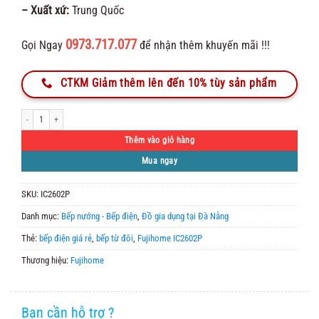
– Xuất xứ:
Trung Quốc
0973.717.077
Gọi Ngay
để nhận thêm khuyến mãi !!!
CTKM Giảm thêm lên đến 10% tùy sản phẩm
Bếp Từ Đôi Fujihome IC2602P số lượng
Thêm vào giỏ hàng
Mua ngay
SKU:
IC2602P
Danh mục:
Bếp nướng - Bếp điện
,
Đồ gia dụng tại Đà Nẵng
Thẻ:
bếp điện giá rẻ
,
bếp từ đôi
,
Fujihome IC2602P
Thương hiệu:
Fujihome
Bạn cần hỗ trợ ?