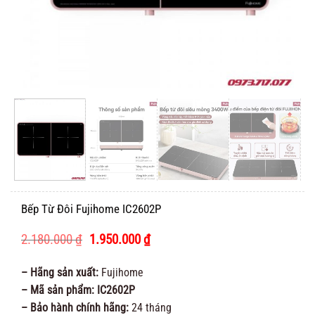
Bếp Từ Đôi Fujihome IC2602P
Giá
Giá
2.180.000
₫
1.950.000
₫
gốc
hiện
là:
tại
– Hãng sản xuất:
Fujihome
2.180.000 ₫.
là:
– Mã sản phẩm: IC2602P
1.950.000 ₫.
– Bảo hành chính hãng:
24 tháng