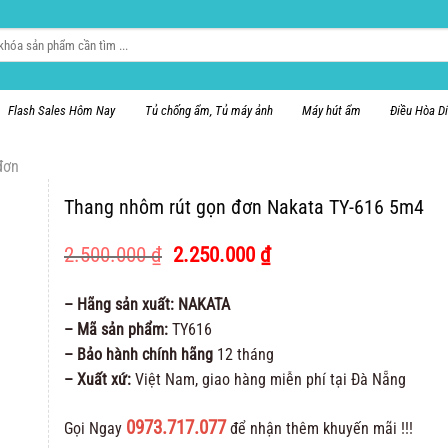
Flash Sales Hôm Nay
Tủ chống ẩm, Tủ máy ảnh
Máy hút ẩm
Điều Hòa D
đơn
Thang nhôm rút gọn đơn Nakata TY-616 5m4
Giá
Giá
2.500.000
₫
2.250.000
₫
gốc
hiện
là:
tại
– Hãng sản xuất: NAKATA
2.500.000 ₫.
là:
– Mã sản phẩm:
TY616
2.250.000 ₫.
– Bảo hành chính hãng
12 tháng
– Xuất xứ:
Việt Nam, giao hàng miễn phí tại Đà Nẵng
0973.717.077
Gọi Ngay
để nhận thêm khuyến mãi !!!