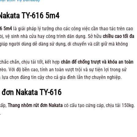
 Nakata TY-616 5m4
16 5m4
là giải pháp lý tưởng cho các công việc cần thao tác trên cao
 bị, vệ sinh nhà cửa hay công trình dân dụng. Sở hữu
chiều cao tối đa
 giúp người dùng dễ dàng sử dụng, di chuyển và cất giữ mà không
 chắc chắn, chịu tải tốt, kết hợp
chân đế chống trượt và khóa an toàn
rèo. Với độ bền cao, tính an toàn vượt trội và sự tiện lợi trong sử
 lựa chọn đáng tin cậy cho cả gia đình lẫn thợ chuyên nghiệp.
 đơn Nakata TY-616
cấp,
Thang nhôm rút đơn Nakata
có cấu tạo cứng cáp, chịu tải 150kg.
.