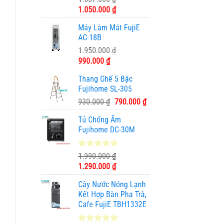
dựa trên
Giá
Giá
1.050.000
₫
đánh giá
gốc
hiện
Máy Làm Mát FujiE
là:
tại
AC-18B
1.687.000 ₫.
là:
1.950.000
₫
1.050.000 ₫.
Giá
Giá
990.000
₫
gốc
hiện
Thang Ghế 5 Bậc
là:
tại
Fujihome SL-305
1.950.000 ₫.
là:
Giá
Giá
930.000
₫
790.000
₫
990.000 ₫.
gốc
hiện
Tủ Chống Ẩm
là:
tại
Fujihome DC-30M
930.000 ₫.
là:
790.000 ₫.
5.00
3
trên 5
1.990.000
₫
dựa trên
Giá
Giá
1.290.000
₫
đánh giá
gốc
hiện
Cây Nước Nóng Lạnh
là:
tại
Kết Hợp Bàn Pha Trà,
1.990.000 ₫.
là:
Cafe FujiE TBH1332E
1.290.000 ₫.