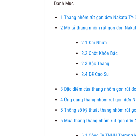
Danh Mục
1
Thang nhôm rút gọn đơn Nakata TY
2
Mô tả thang nhôm rút gọn đơn Naka
2.1
Đai Nhựa
2.2
Chốt Khóa Bậc
2.3
Bậc Thang
2.4
Đế Cao Su
3
Đặc điểm của thang nhôm gọn rút đ
4
Ứng dụng thang nhôm rút gọn đơn N
5
Thông số kỹ thuật thang nhôm rút g
6
Mua thang thang nhôm rút gọn đơn N
6.1
Công Ty TNHH Thương M