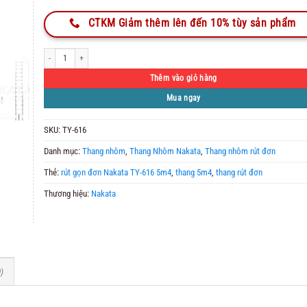
CTKM Giảm thêm lên đến 10% tùy sản phẩm
Thang nhôm rút gọn đơn Nakata TY-616 5m4 số lượng
Thêm vào giỏ hàng
Mua ngay
SKU:
TY-616
Danh mục:
Thang nhôm
,
Thang Nhôm Nakata
,
Thang nhôm rút đơn
Thẻ:
rút gọn đơn Nakata TY-616 5m4
,
thang 5m4
,
thang rút đơn
Thương hiệu:
Nakata
)