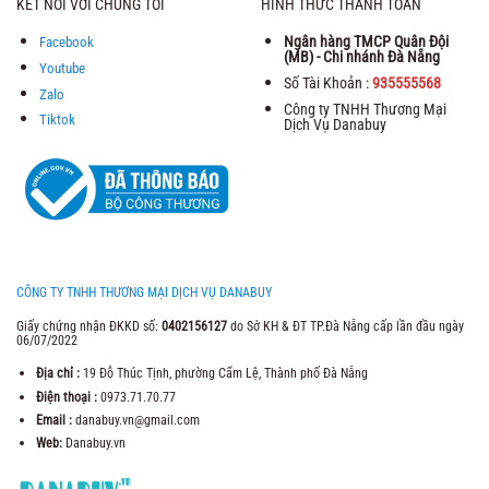
KẾT NỐI VỚI CHÚNG TÔI
HÌNH THỨC THANH TOÁN
Ngân hàng TMCP Quân Đội
Facebook
(MB) - Chi nhánh Đà Nẵng
Youtube
Số Tài Khoản :
935555568
Zalo
Công ty TNHH Thương Mại
Tiktok
Dịch Vụ Danabuy
CÔNG TY TNHH THƯƠNG MẠI DỊCH VỤ DANABUY
Giấy chứng nhận ĐKKD số:
0402156127
do Sở KH & ĐT TP.Đà Nẵng cấp lần đầu ngày
06/07/2022
Địa chỉ :
19 Đỗ Thúc Tịnh, phường Cẩm Lệ, Thành phố Đà Nẵng
Điện thoại :
0973.71.70.77
Email :
danabuy.vn@gmail.com
Web:
Danabuy.vn