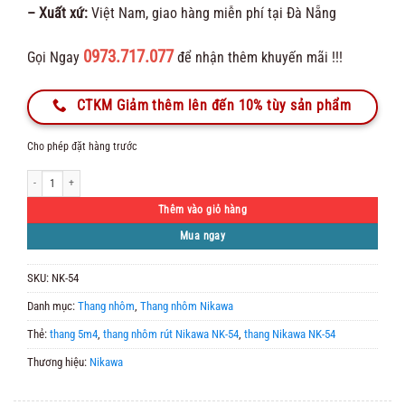
– Xuất xứ:
Việt Nam, giao hàng miễn phí tại Đà Nẵng
0973.717.077
Gọi Ngay
để nhận thêm khuyến mãi !!!
CTKM Giảm thêm lên đến 10% tùy sản phẩm
Cho phép đặt hàng trước
Thang nhôm rút đơn Nikawa NK-54 new số lượng
Thêm vào giỏ hàng
Mua ngay
SKU:
NK-54
Danh mục:
Thang nhôm
,
Thang nhôm Nikawa
Thẻ:
thang 5m4
,
thang nhôm rút Nikawa NK-54
,
thang Nikawa NK-54
Thương hiệu:
Nikawa