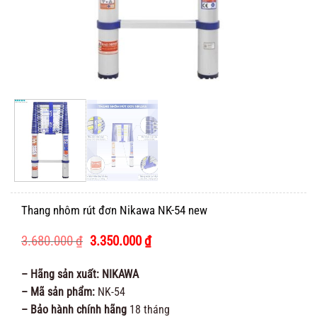
Thang nhôm rút đơn Nikawa NK-54 new
Giá
Giá
3.680.000
₫
3.350.000
₫
gốc
hiện
là:
tại
– Hãng sản xuất: NIKAWA
3.680.000 ₫.
là:
– Mã sản phẩm:
NK-54
3.350.000 ₫.
– Bảo hành chính hãng
18 tháng