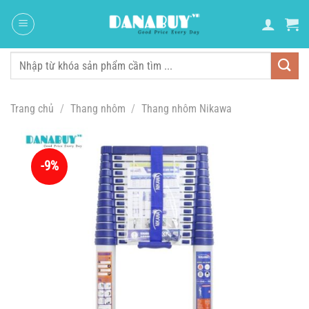
Chuyển
đến
nội
dung
Tìm
kiếm:
Trang chủ
/
Thang nhôm
/
Thang nhôm Nikawa
-9%