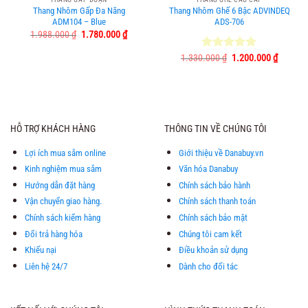
Thang Nhôm Gấp Đa Năng
Thang Nhôm Ghế 6 Bậc ADVINDEQ
ADM104 – Blue
ADS-706
Giá
Giá
1.988.000
₫
1.780.000
₫
gốc
hiện
là:
tại
Giá
Giá
1.330.000
Được xếp
₫
1.200.000
₫
1.988.000 ₫.
là:
gốc
hiện
hạng
5.00
1.780.000 ₫.
là:
tại
5 sao
1.330.000 ₫.
là:
1.200.0
HỖ TRỢ KHÁCH HÀNG
THÔNG TIN VỀ CHÚNG TÔI
Lợi ích mua sắm online
Giới thiệu về Danabuy.vn
Kinh nghiệm mua sắm
Văn hóa Danabuy
Hướng dẫn đặt hàng
Chính sách bảo hành
Vận chuyển giao hàng.
Chính sách thanh toán
Chính sách kiểm hàng
Chính sách bảo mật
Đổi trả hàng hóa
Chúng tôi cam kết
Khiếu nại
Điều khoản sử dụng
Liên hệ 24/7
Dành cho đối tác