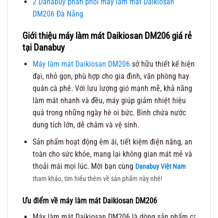
2
Danabuy phân phối máy làm mát Daikiosan
DM206 Đà Nẵng
Giới thiệu máy làm mát Daikiosan DM206 giá rẻ
tại Danabuy
Máy làm mát Daikiosan DM206
sở hữu thiết kế hiện
đại, nhỏ gọn, phù hợp cho gia đình, văn phòng hay
quán cà phê. Với lưu lượng gió mạnh mẽ, khả năng
làm mát nhanh và đều, máy giúp giảm nhiệt hiệu
quả trong những ngày hè oi bức. Bình chứa nước
dung tích lớn, dễ châm và vệ sinh.
Sản phẩm hoạt động êm ái, tiết kiệm điện năng, an
toàn cho sức khỏe, mang lại không gian mát mẻ và
thoải mái mọi lúc. Mời bạn cùng
Danabuy Việt Nam
tham khảo, tìm hiểu thêm về sản phẩm này nhé!
Ưu điểm về máy làm mát Daikiosan DM206
Máy làm mát Daikiosan DM206 là dòng sản phẩm cao cấp th