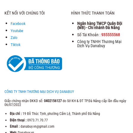
KẾT NỐI VỚI CHÚNG TÔI
HÌNH THỨC THANH TOÁN
Ngân hàng TMCP Quân Đội
Facebook
(MB) - Chi nhánh Đà Nẵng
Youtube
Số Tài Khoản :
935555568
Zalo
Công ty TNHH Thương Mại
Tiktok
Dịch Vụ Danabuy
CÔNG TY TNHH THƯƠNG MẠI DỊCH VỤ DANABUY
Giấy chứng nhận ĐKKD số:
0402156127
do Sở KH & ĐT TP.Đà Nẵng cấp lần đầu ngày
06/07/2022
Địa chỉ :
19 Đỗ Thúc Tịnh, phường Cẩm Lệ, Thành phố Đà Nẵng
Điện thoại :
0973.71.70.77
Email :
danabuy.vn@gmail.com
Web:
Danabuy.vn