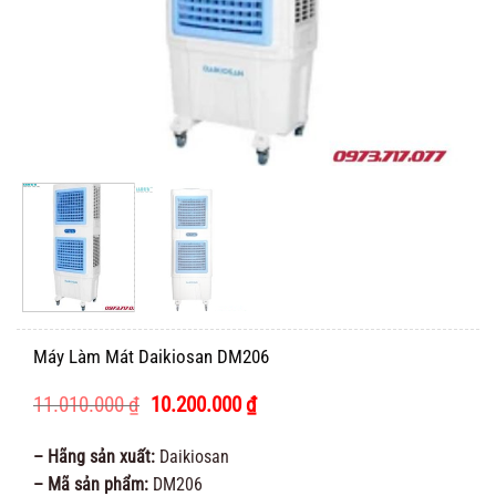
Máy Làm Mát Daikiosan DM206
Giá
Giá
11.010.000
₫
10.200.000
₫
gốc
hiện
là:
tại
– Hãng sản xuất:
Daikiosan
11.010.000 ₫.
là:
– Mã sản phẩm:
DM206
10.200.000 ₫.