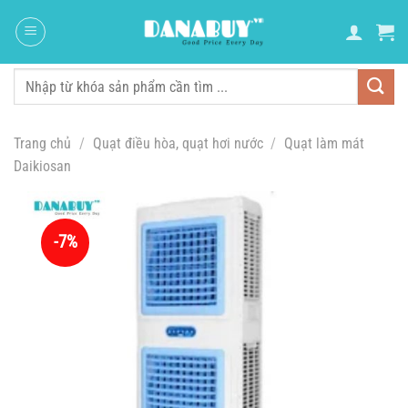
Chuyển
đến
nội
dung
Tìm
kiếm:
Trang chủ
/
Quạt điều hòa, quạt hơi nước
/
Quạt làm mát
Daikiosan
-7%