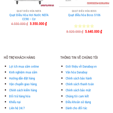
QUẠT ĐIỀU HÒA NEFA
QUẠT ĐIỀU HÒA BOSS
Quạt Điều Hòa Hơi Nước NEFA
Quạt điều hòa Boss S106
CC90 – Cơ
Giá
Giá
4.550.000
₫
3.350.000
₫
gốc
hiện
là:
tại
Giá
Giá
8.520.000
₫
5.640.000
₫
Được xếp
4.550.000 ₫.
là:
gốc
hiện
hạng
5.00
3.350.000 ₫.
là:
tại
5 sao
8.520.000 ₫.
là:
5.640.0
HỖ TRỢ KHÁCH HÀNG
THÔNG TIN VỀ CHÚNG TÔI
Lợi ích mua sắm online
Giới thiệu về Danabuy.vn
Kinh nghiệm mua sắm
Văn hóa Danabuy
Hướng dẫn đặt hàng
Chính sách bảo hành
Vận chuyển giao hàng.
Chính sách thanh toán
Chính sách kiểm hàng
Chính sách bảo mật
Đổi trả hàng hóa
Chúng tôi cam kết
Khiếu nại
Điều khoản sử dụng
Liên hệ 24/7
Dành cho đối tác