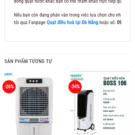
dòng quạt nước khác bạn có thể tham khảo trực tiếp qua tran
Nếu bạn còn đang phân vân trong việc lựa chọn cho nhu cầu s
tôi qua Fanpage
Quạt điều hoà tại Đà Nẵng
hoặc số:
0973717
SẢN PHẨM TƯƠNG TỰ
-26%
-34%