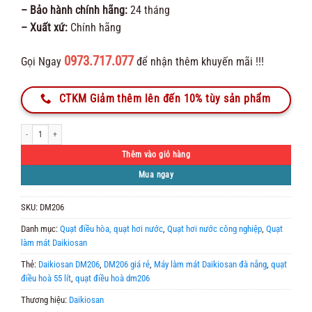
– Bảo hành chính hãng:
24 tháng
– Xuất xứ:
Chính hãng
0973.717.077
Gọi Ngay
để nhận thêm khuyến mãi !!!
CTKM Giảm thêm lên đến 10% tùy sản phẩm
Máy Làm Mát Daikiosan DM206 số lượng
Thêm vào giỏ hàng
Mua ngay
SKU:
DM206
Danh mục:
Quạt điều hòa, quạt hơi nước
,
Quạt hơi nước công nghiệp
,
Quạt
làm mát Daikiosan
Thẻ:
Daikiosan DM206
,
DM206 giá rẻ
,
Máy làm mát Daikiosan đà nẵng
,
quạt
điều hoà 55 lít
,
quạt điều hoà dm206
Thương hiệu:
Daikiosan