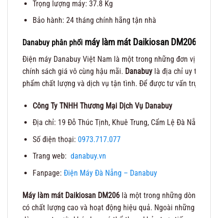
Trọng lượng máy: 37.8 Kg
Bảo hành: 24 tháng chính hãng tận nhà
máy làm mát Daikiosan DM206
Danabuy phân phối
Đà Nẵ
Điện máy Danabuy Việt Nam là một trong những đơn vị phân ph
chính sách giá vô cùng hậu mãi.
Danabuy
là địa chỉ uy tín và 
phẩm chất lượng và dịch vụ tận tình. Để được tư vấn trực tiếp x
Công Ty TNHH Thương Mại Dịch Vụ Danabuy
Địa chỉ: 19 Đỗ Thúc Tịnh, Khuê Trung, Cẩm Lệ Đà Nẵng
Số điện thoại:
0973.717.077
Trang web:
danabuy.vn
Fanpage:
Điện Máy Đà Nẵng – Danabuy
Máy làm mát Daikiosan DM206
là một trong những dòng sản p
có chất lượng cao và hoạt động hiệu quả. Ngoài những dòng 