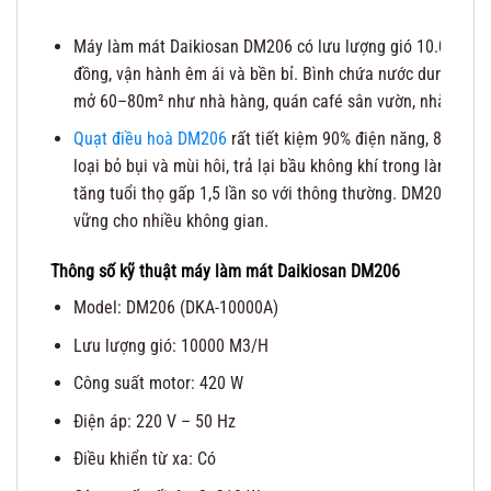
Máy làm mát Daikiosan DM206 có lưu lượng gió 10.000 m³/h
đồng, vận hành êm ái và bền bỉ. Bình chứa nước dung tích 
mở 60–80m² như nhà hàng, quán café sân vườn, nhà xưởng, 
Quạt điều hoà DM206
rất tiết kiệm 90% điện năng, 85% chi 
loại bỏ bụi và mùi hôi, trả lại bầu không khí trong lành. K
tăng tuổi thọ gấp 1,5 lần so với thông thường. DM206 là g
vững cho nhiều không gian.
Thông số kỹ thuật máy làm mát Daikiosan DM206
Model: DM206 (DKA-10000A)
Lưu lượng gió: 10000 M3/H
Công suất motor: 420 W
Điện áp: 220 V – 50 Hz
Điều khiển từ xa: Có