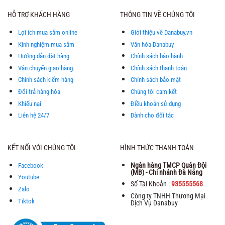
HỖ TRỢ KHÁCH HÀNG
THÔNG TIN VỀ CHÚNG TÔI
Lợi ích mua sắm online
Giới thiệu về Danabuy.vn
Kinh nghiệm mua sắm
Văn hóa Danabuy
Hướng dẫn đặt hàng
Chính sách bảo hành
Vận chuyển giao hàng.
Chính sách thanh toán
Chính sách kiểm hàng
Chính sách bảo mật
Đổi trả hàng hóa
Chúng tôi cam kết
Khiếu nại
Điều khoản sử dụng
Liên hệ 24/7
Dành cho đối tác
KẾT NỐI VỚI CHÚNG TÔI
HÌNH THỨC THANH TOÁN
Ngân hàng TMCP Quân Đội
Facebook
(MB) - Chi nhánh Đà Nẵng
Youtube
Số Tài Khoản :
935555568
Zalo
Công ty TNHH Thương Mại
Tiktok
Dịch Vụ Danabuy