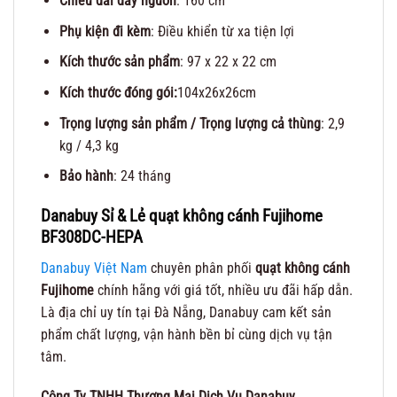
Chiều dài dây nguồn
: 160 cm
Phụ kiện đi kèm
: Điều khiển từ xa tiện lợi
Kích thước sản phẩm
: 97 x 22 x 22 cm
Kích thước đóng gói:
104x26x26cm
Trọng lượng sản phẩm / Trọng lượng cả thùng
: 2,9
kg / 4,3 kg
Bảo hành
: 24 tháng
Danabuy Sỉ & Lẻ quạt không cánh Fujihome
BF308DC-HEPA
Danabuy Việt Nam
chuyên phân phối
quạt không cánh
Fujihome
chính hãng với giá tốt, nhiều ưu đãi hấp dẫn.
Là địa chỉ uy tín tại Đà Nẵng, Danabuy cam kết sản
phẩm chất lượng, vận hành bền bỉ cùng dịch vụ tận
tâm.
Công Ty TNHH Thương Mại Dịch Vụ Danabuy