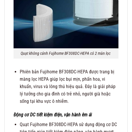
Quạt không cánh Fujihome BF308DC-HEPA có 2 màn lọc
Phiên bản Fujihome BF308DC-HEPA được trang bị
màng lọc HEPA giúp lọc bụi mịn, phấn hoa, vi
khuẩn, virus và lông thú hiệu quả. Đây là giải pháp
lý tưởng cho gia đình có trẻ nhỏ, người già hoặc
sống tại khu vực ô nhiễm.
Động cơ DC tiết kiệm điện, vận hành êm ái
Quạt Fujihome BF308DC-HEPA sử dụng động cơ DC
tiên tiến giúp tiết kiệm điện năng, vận hành mượt