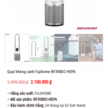
Quạt không cánh Fujihome BF308DC-HEPA
Giá
Giá
2.590.000
₫
2.100.000
₫
gốc
hiện
là:
tại
– Hãng sản xuất:
FUJIHOME
2.590.000 ₫.
là:
– Mã sản phẩm: BF308DC-HEPA
2.100.000 ₫.
– Bảo hành chính hãng:
24 tháng tại 63 tỉnh thành