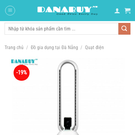
Chuyển
đến
nội
dung
Tìm
kiếm:
Trang chủ
/
Đồ gia dụng tại Đà Nẵng
/
Quạt điện
-19%